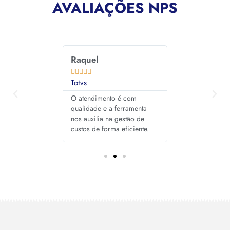
AVALIAÇÕES NPS
Raquel
Mateus










Totvs
Panfácil
ompetentes e as
O atendimento é com
Excelente servi
o sempre com
qualidade e a ferramenta
boa ferramenta 
nos auxilia na gestão de
da telefonia móv
custos de forma eficiente.