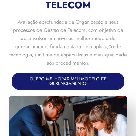
TELECOM
Avaliação aprofundada da Organização e seus
processos de Gestão de Telecom, com objetivo de
desenvolver um novo ou melhor modelo de
gerenciamento, fundamentada pela aplicação de
tecnologia, um time de especialistas e mais qualidade
aos procedimentos.
QUERO MELHORAR MEU MODELO DE
GERENCIAMENTO