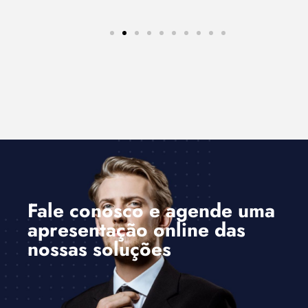
Fale conosco e agende uma
apresentação online das
nossas soluções