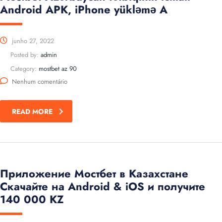
Android APK, iPhone yükləmə A
junho 27, 2022
Posted by:
admin
Category:
mostbet az 90
Nenhum comentário
READ MORE
Приложение Мостбет в Казахстане
Скачайте на Android & iOS и получите
140 000 KZ