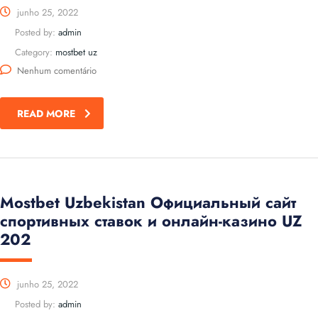
junho 25, 2022
Posted by:
admin
Category:
mostbet uz
Nenhum comentário
READ MORE
Mostbet Uzbekistan Официальный сайт
спортивных ставок и онлайн-казино UZ
202
junho 25, 2022
Posted by:
admin