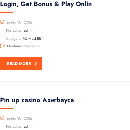
Login, Get Bonus & Play Onlin
junho 30, 2022
Posted by:
admin
Category:
AZ Most BET
Nenhum comentário
READ MORE
Pin up casino Azərbayca
junho 30, 2022
Posted by:
admin