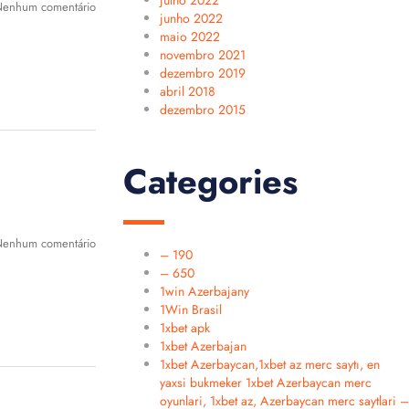
julho 2022
enhum comentário
junho 2022
maio 2022
novembro 2021
dezembro 2019
abril 2018
dezembro 2015
Categories
enhum comentário
– 190
– 650
1win Azerbajany
1Win Brasil
1xbet apk
1xbet Azerbajan
1xbet Azerbaycan,1xbet az merc saytı, en
yaxsi bukmeker 1xbet Azerbaycan merc
oyunlari, 1xbet az, Azerbaycan merc saytlari –