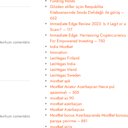
Funding trends
Gözdən əlillər üçün Respublika
Kitabxanasında Sevda Dəlidağlı ilə görüş –
662
Immediate Edge Review 2023: Is it Legit or a
Scam? – 117
Immediate Edge: Harnessing Cryptocurrency
For Empowered Investing – 750
enhum comentário
India Mostbet
Innovation
LeoVegas Finland
LeoVegas India
LeoVegas Irland
LeoVegas Sweden
mostbet apk
MostBet Aviator Azərbaycan Necə pul
qazanmalı – 505
mostbet az 90
mostbet azerbaijan
Mostbet Azerbaycan
MostBet bonus Azərbaycanda MostBet bonusu
enhum comentário
paraya çevirme – 881
mostbet giriş