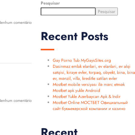
Pesquisar
Pesquisar
enhum comentário
Recent Posts
Gay Porno Tub MyGaysSites.org
Dasinmaz emlak elanlari, ev elanlari, ev alqi
satqisi, kiraye evler, torpaq, obyekt, bina, bina
ev, mənzil, villa, kreditle satilan evler
Mostbet mobile versiyası ilə mərc etmək
Mostbet apk yukle Android
Mostbet Yukle Azerbaycan Apk & Indir
enhum comentário
Mostbet Online МОСТБЕТ Официальный
сайт букмекерской компании и казино
Recent