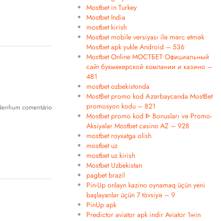
Mostbet in Turkey
Mostbet India
mostbet kirish
Mostbet mobile versiyası ilə mərc etmək
Mostbet apk yukle Android – 536
Mostbet Online МОСТБЕТ Официальный
сайт букмекерской компании и казино –
481
mostbet ozbekistonda
MostBet promo kod Azərbaycanda MostBet
promosyon kodu – 821
enhum comentário
Mostbet promo kod ᐈ Bonusları və Promo-
Aksiyalar Mostbet casino AZ – 928
mostbet royxatga olish
mostbet uz
mostbet uz kirish
Mostbet Uzbekistan
pagbet brazil
Pin-Up onlayn kazino oynamaq üçün yeni
başlayanlar üçün 7 tövsiyə – 9
PinUp apk
Predictor aviator apk indir Aviator 1win