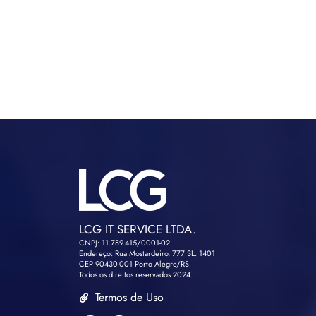
LCG IT SERVICE LTDA.
CNPJ: 11.789.415/0001-02
Endereço: Rua Mostardeiro, 777 SL. 1401
CEP 90430-001 Porto Alegre/RS
Todos os direitos reservados 2024.
Termos de Uso