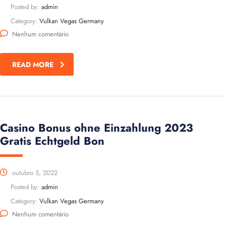
Posted by:
admin
Category:
Vulkan Vegas Germany
Nenhum comentário
READ MORE
Casino Bonus ohne Einzahlung 2023
Gratis Echtgeld Bon
outubro 5, 2022
Posted by:
admin
Category:
Vulkan Vegas Germany
Nenhum comentário