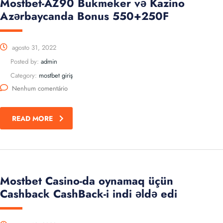
Mostbet-AZ90 Bukmeker və Kazino
Azərbaycanda Bonus 550+250F
agosto 31, 2022
Posted by:
admin
Category:
mostbet giriş
Nenhum comentário
READ MORE
Mostbet Casino-da oynamaq üçün
Cashback CashBack-i indi əldə edi