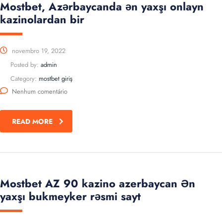
Mostbet, Azərbaycanda ən yaxşı onlayn
kazinolardan bir
novembro 19, 2022
Posted by:
admin
Category:
mostbet giriş
Nenhum comentário
READ MORE
Mostbet AZ 90 kazino azerbaycan Ən
yaxşı bukmeyker rəsmi sayt