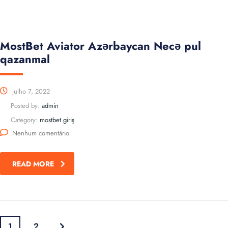
MostBet Aviator Azərbaycan Necə pul
qazanmal
julho 7, 2022
Posted by:
admin
Category:
mostbet giriş
Nenhum comentário
READ MORE
1
2