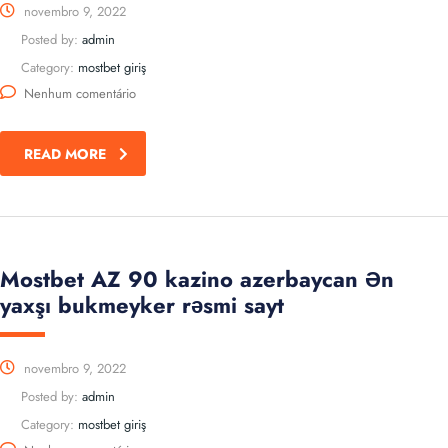
novembro 9, 2022
Posted by:
admin
Category:
mostbet giriş
Nenhum comentário
READ MORE
Mostbet AZ 90 kazino azerbaycan Ən
yaxşı bukmeyker rəsmi sayt
novembro 9, 2022
Posted by:
admin
Category:
mostbet giriş