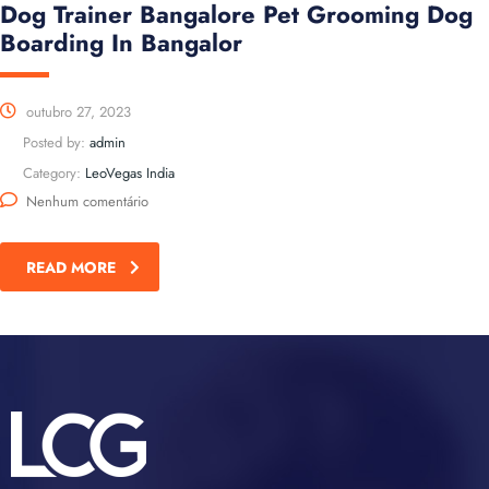
Dog Trainer Bangalore Pet Grooming Dog
Boarding In Bangalor
outubro 27, 2023
Posted by:
admin
Category:
LeoVegas India
Nenhum comentário
READ MORE