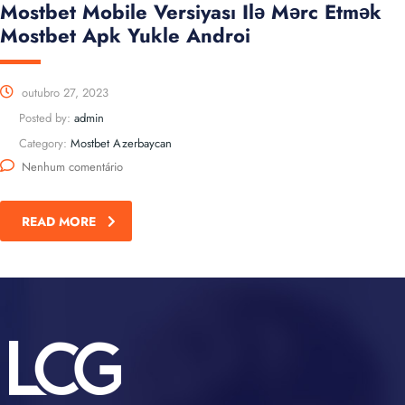
Mostbet Mobile Versiyası Ilə Mərc Etmək
Mostbet Apk Yukle Androi
outubro 27, 2023
Posted by:
admin
Category:
Mostbet Azerbaycan
Nenhum comentário
READ MORE