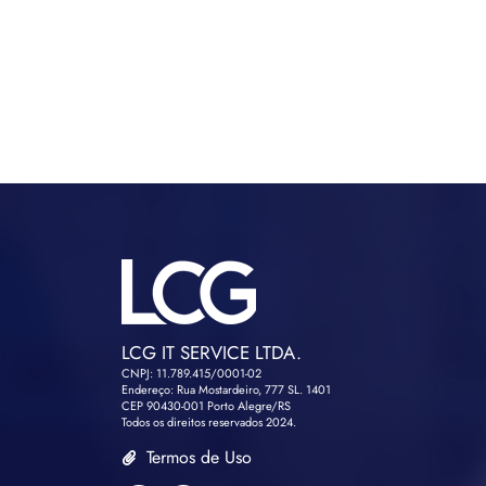
LCG IT SERVICE LTDA.
CNPJ: 11.789.415/0001-02
Endereço: Rua Mostardeiro, 777 SL. 1401
CEP 90430-001 Porto Alegre/RS
Todos os direitos reservados 2024.
Termos de Uso