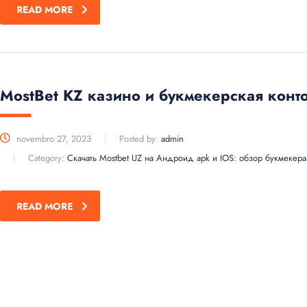
READ MORE
MostBet KZ казино и букмекерская конт
novembro 27, 2023
Posted by:
admin
Category:
Скачать Mostbet UZ на Андроид apk и IOS: обзор букмекера
READ MORE