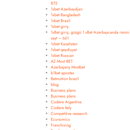
872
1xbet Azerbaydjan
1xbet Bangladesh
1xbet Brazil
1xbet giriş
1xBet giriş, güzgü 1 xBet Azərbaycanda rəsmi
sayt – 661
1xbet Kazahstan
1xbet qeydiyyat
1xbet Russian
AZ Most BET
Azerbajany Mostbet
b1bet apostas
Betmotion brazil
blog
Business plans
Business plans
Codere Argentina
Codere Italy
Competitive research
Economics
Franchising