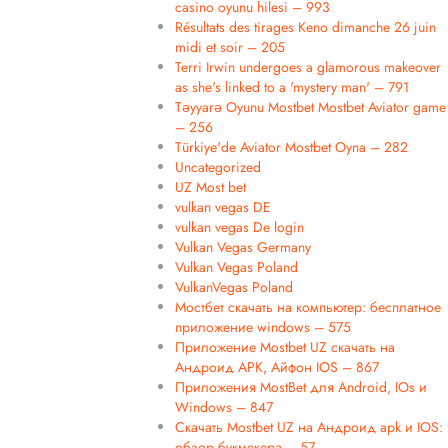
casino oyunu hilesi – 993
Résultats des tirages Keno dimanche 26 juin
midi et soir – 205
Terri Irwin undergoes a glamorous makeover
as she's linked to a 'mystery man' – 791
Təyyarə Oyunu Mostbet Mostbet Aviator game
– 256
Türkiye'de Aviator Mostbet Oyna – 282
Uncategorized
UZ Most bet
vulkan vegas DE
vulkan vegas De login
Vulkan Vegas Germany
Vulkan Vegas Poland
VulkanVegas Poland
Мостбет скачать на компьютер: бесплатное
приложение windows – 575
Приложение Mostbet UZ скачать на
Андроид APK, Айфон IOS – 867
Приложения MostBet для Android, IOs и
Windows – 847
Скачать Mostbet UZ на Андроид apk и IOS:
обзор букмекера – 57