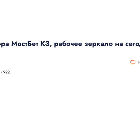
ора МостБет КЗ, рабочее зеркало на сег
N
 - 922