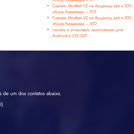
Скачать Mostbet UZ на Андроид apk и IOS:
обзор букмекера – 915
Скачать Mostbet UZ на Андроид apk и IOS:
обзор букмекера – 922
скачать и установить приложение для
Android и iOS 269
s de um dos contatos abaixo.
l)