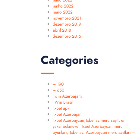
julho 2022
junho 2022
maio 2022
novembro 2021
dezembro 2019
abril 2018
dezembro 2015
Categories
– 190
– 650
1win Azerbajany
1Win Brasil
1xbet apk
1xbet Azerbajan
1xbet Azerbaycan,1xbet az merc saytı, en
yaxsi bukmeker 1xbet Azerbaycan merc
oyunlari, 1xbet az, Azerbaycan merc saytlari –