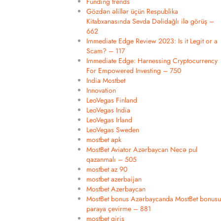
Funding trends
Gözdən əlillər üçün Respublika
Kitabxanasında Sevda Dəlidağlı ilə görüş –
662
Immediate Edge Review 2023: Is it Legit or a
Scam? – 117
Immediate Edge: Harnessing Cryptocurrency
For Empowered Investing – 750
India Mostbet
Innovation
LeoVegas Finland
LeoVegas India
LeoVegas Irland
LeoVegas Sweden
mostbet apk
MostBet Aviator Azərbaycan Necə pul
qazanmalı – 505
mostbet az 90
mostbet azerbaijan
Mostbet Azerbaycan
MostBet bonus Azərbaycanda MostBet bonusu
paraya çevirme – 881
mostbet giriş