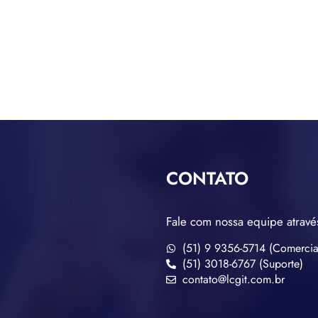
CONTATO
Fale com nossa equipe atravé
(51) 9 9356-5714 (Comercia
(51) 3018-6767 (Suporte)
contato@lcgit.com.br