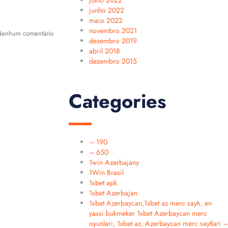
julho 2022
junho 2022
maio 2022
novembro 2021
enhum comentário
dezembro 2019
abril 2018
dezembro 2015
Categories
– 190
– 650
1win Azerbajany
1Win Brasil
1xbet apk
1xbet Azerbajan
1xbet Azerbaycan,1xbet az merc saytı, en
yaxsi bukmeker 1xbet Azerbaycan merc
oyunlari, 1xbet az, Azerbaycan merc saytlari –