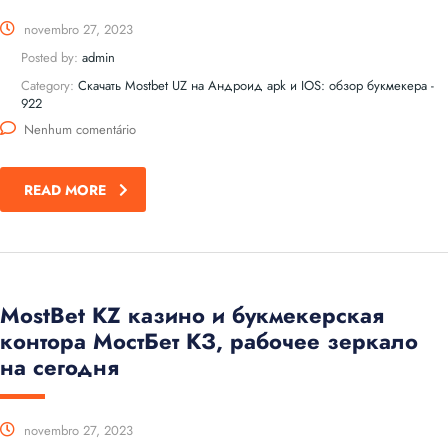
novembro 27, 2023
Posted by:
admin
Category:
Скачать Mostbet UZ на Андроид apk и IOS: обзор букмекера -
922
Nenhum comentário
READ MORE
MostBet KZ казино и букмекерская
контора МостБет КЗ, рабочее зеркало
на сегодня
novembro 27, 2023