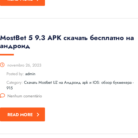
MostBet 5 9.3 APK скачать бесплатно на
андроид
novembro 26, 2023
Posted by:
admin
Category:
Скачать Mostbet UZ на Андроид apk и IOS: обзор букмекера -
915
Nenhum comentário
READ MORE