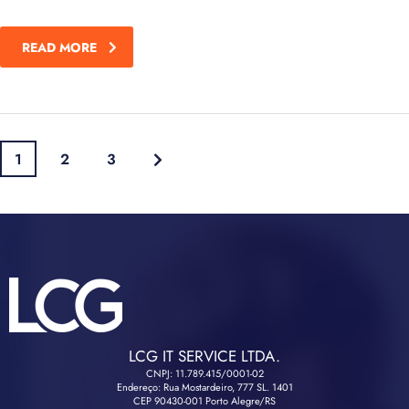
READ MORE
1
2
3
LCG IT SERVICE LTDA.
CNPJ: 11.789.415/0001-02
Endereço: Rua Mostardeiro, 777 SL. 1401
CEP 90430-001 Porto Alegre/RS