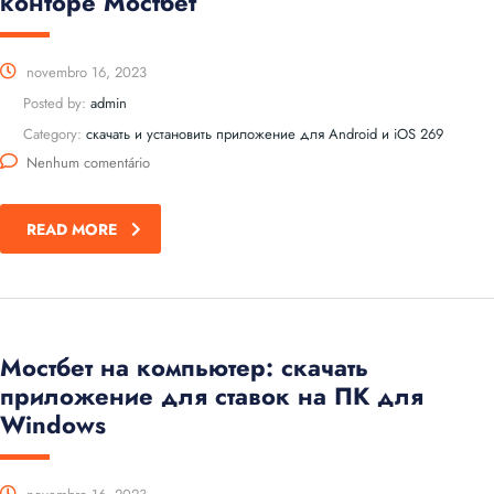
конторе Мостбет
novembro 16, 2023
Posted by:
admin
Category:
скачать и установить приложение для Android и iOS 269
Nenhum comentário
READ MORE
Мостбет на компьютер: скачать
приложение для ставок на ПК для
Windows