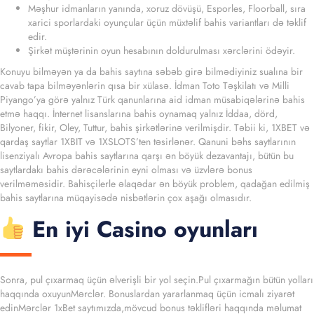
Məşhur idmanların yanında, xoruz dövüşü, Esporles, Floorball, sıra
xarici sporlardaki oyunçular üçün müxtəlif bahis variantları də təklif
edir.
Şirkət müştərinin oyun hesabının doldurulması xərclərini ödəyir.
Konuyu bilməyən ya da bahis saytına səbəb girə bilmədiyiniz sualına bir
cavab tapa bilməyənlərin qısa bir xülasə. İdman Toto Təşkilatı və Milli
Piyango’ya görə yalnız Türk qanunlarına aid idman müsabiqələrinə bahis
etmə haqqı. İnternet lisanslarına bahis oynamaq yalnız İddaa, dörd,
Bilyoner, fikir, Oley, Tuttur, bahis şirkətlərinə verilmişdir. Təbii ki, 1XBET və
qardaş saytlar 1XBIT və 1XSLOTS’ten təsirlənər. Qanuni bəhs saytlarının
lisenziyalı Avropa bahis saytlarına qarşı ən böyük dezavantajı, bütün bu
saytlardakı bahis dərəcələrinin eyni olması və üzvlərə bonus
verilməməsidir. Bahisçilerle əlaqədar ən böyük problem, qadağan edilmiş
bahis saytlarına müqayisədə nisbətlərin çox aşağı olmasıdır.
En iyi Casino oyunları
Sonra, pul çıxarmaq üçün əlverişli bir yol seçin.Pul çıxarmağın bütün yolları
haqqında oxuyunMərclər. Bonuslardan yararlanmaq üçün icmalı ziyarət
edinMərclər 1xBet saytımızda,mövcud bonus təklifləri haqqında məlumat