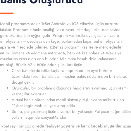
Mobil proqramMərclər 1xBet Android və iOS cihazları üçün nəzərdə
tutulub. Proqramın funksionallığı və dizaynı istifadəçilərin əsas saytda
gördüklərinə tam uyğun gəlir. Proqram vasitəsilə oyunçular ən vacib
əməliyyatları – qeydiyyatdan keçə, yoxlamadan keçə, pul əməliyyatları
apara və mərc edə bilərlər. 1xBet az proqramı vasitəsilə mərc edənlər
nəinki idmana və e-idmana mərc edə, həm də kazinolara və televiziya
oyunlarına çıxış əldə edə bilərlər. Minimum hesab doldurulmasının
məbləği 50-dir AZN bütün ödəniş üsulları üçün.
Canlı bahislerde istifadəçilərə təqdim edilən eyni bəhslər
üzərindəki fərqli bəhslər, ən məşhur bahis növlərindən biri olaraq
diqqət çəkir.
Oyunçular, bir problem olduğunda haqqlarını axtarmaq üçün rəsmi
vasitəçilər axtarırlar.
Virtual bahis bürosundan mobil sistem girişi, axtarış mühərrikinə
“1xbet Login Mobile” yazılaraq edilə.
Sonra, pul çıxarmaq üçün əlverişli bir yol seçin.Pul çıxarmağın bütün
yolları haqqında oxuyunMərclər.
1xbet saytı bir çox ölkədə fəaliyyət göstərir və hər ölkədəki müştərilər üçün