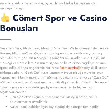
sevərlərə xidmət verən saytlar, oyunçularına bir-bir birbaşa matçlar
verməyə başlayır.
Cömert Spor ve Casino
Bonusları
Vəsaitləri Visa, Mastercard, Maestro, Visa Qiwi Wallet ödəniş sistemləri və
Beeline, MTS, Tele2 və Megafon mobil operatorları vasitəsilə çıxarmaq
olar. Minimum çəkilmə məbləği 100-dirAZN bütün yollar üçün. Cash Out
məbləği cari əmsallara əsasən müəyyən edilir və erkən nağdlaşdırmanın
qəbul edildiyi anda baş vermiş hər hansı
1xbet azerbaijan
dəyişikliklərdən
birbaşa asılıdır. “Cash Out” funksiyasının mövcud olduğu mərclər oyun
kuponunun “Mənim mərclərim” bölməsində (canlı mərc) və ya “Cash Out”
bölməsində – (oyun öncəsi mərclər) müvafiq simvolla göstərilir. İlk depozit
1xbet bonus saytda ilk dəfə qeydiyyatdan keçən istifadəçilər üçün
əlçatandırMərclər.
Onu əldə etmək üçün bir hesab açmalı və oyun hesabının ilk
doldurulmasını etməlisiniz.
Ayrıca, canlı bahisler üçün sayt təsdiqi da olduqca təmin edici