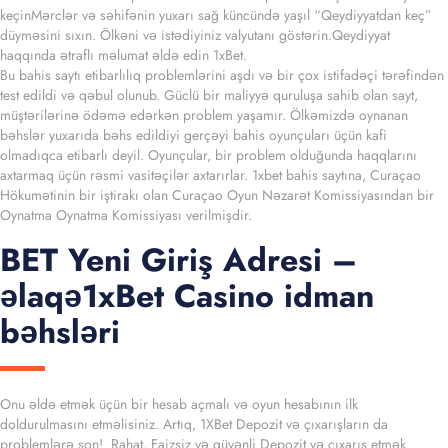
keçinMərclər və səhifənin yuxarı sağ küncündə yaşıl “Qeydiyyatdan keç”
düyməsini sıxın. Ölkəni və istədiyiniz valyutanı göstərin.Qeydiyyat
haqqında ətraflı məlumat əldə edin 1xBet.
Bu bahis saytı etibarlılıq problemlərini aşdı və bir çox istifadəçi tərəfindən
test edildi və qəbul olunub. Güclü bir maliyyə quruluşa sahib olan sayt,
müştərilərinə ödəmə edərkən problem yaşamır. Ölkəmizdə oynanan
bəhslər yuxarıda bəhs edildiyi gerçəyi bahis oyunçuları üçün kafi
olmadıqca etibarlı deyil. Oyunçular, bir problem olduğunda haqqlarını
axtarmaq üçün rəsmi vasitəçilər axtarırlar. 1xbet bahis saytına, Curaçao
Hökumətinin bir iştirakı olan Curaçao Oyun Nəzarət Komissiyasından bir
Oynatma Oynatma Komissiyası verilmişdir.
BET Yeni Giriş Adresi –
əlaqə1xBet Casino idman
bəhsləri
Onu əldə etmək üçün bir hesab açmalı və oyun hesabının ilk
doldurulmasını etməlisiniz. Artıq, 1XBet Depozit və çıxarışların da
problemlərə son!. Rahat, Faizsiz və güvənli Depozit və çıxarış etmək