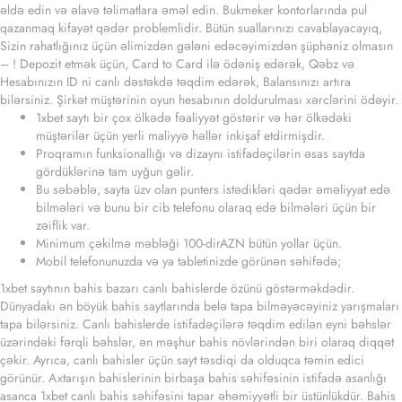
əldə edin və əlavə təlimatlara əməl edin. Bukmeker kontorlarında pul
qazanmaq kifayət qədər problemlidir. Bütün suallarınızı cavablayacayıq,
Sizin rahatlığınız üçün əlimizdən gələni edəcəyimizdən şüphəniz olmasın
– ! Depozit etmək üçün, Card to Card ilə ödəniş edərək, Qəbz və
Hesabınızın ID ni canlı dəstəkdə təqdim edərək, Balansınızı artıra
bilərsiniz. Şirkət müştərinin oyun hesabının doldurulması xərclərini ödəyir.
1xbet saytı bir çox ölkədə fəaliyyət göstərir və hər ölkədəki
müştərilər üçün yerli maliyyə həllər inkişaf etdirmişdir.
Proqramın funksionallığı və dizaynı istifadəçilərin əsas saytda
gördüklərinə tam uyğun gəlir.
Bu səbəblə, sayta üzv olan punters istədikləri qədər əməliyyat edə
bilmələri və bunu bir cib telefonu olaraq edə bilmələri üçün bir
zəiflik var.
Minimum çəkilmə məbləği 100-dirAZN bütün yollar üçün.
Mobil telefonunuzda və ya tabletinizde görünən səhifədə;
1xbet saytının bahis bazarı canlı bahislerde özünü göstərməkdədir.
Dünyadakı ən böyük bahis saytlarında belə tapa bilməyəcəyiniz yarışmaları
tapa bilərsiniz. Canlı bahislerde istifadəçilərə təqdim edilən eyni bəhslər
üzərindəki fərqli bəhslər, ən məşhur bahis növlərindən biri olaraq diqqət
çəkir. Ayrıca, canlı bahisler üçün sayt təsdiqi da olduqca təmin edici
görünür. Axtarışın bahislerinin birbaşa bahis səhifəsinin istifadə asanlığı
asanca 1xbet canlı bahis səhifəsini tapar əhəmiyyətli bir üstünlükdür. Bahis