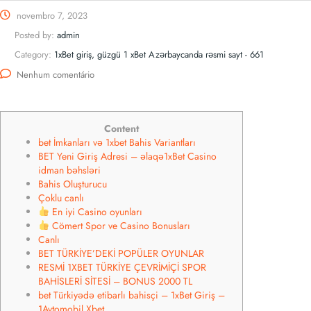
novembro 7, 2023
Posted by:
admin
Category:
1xBet giriş, güzgü 1 xBet Azərbaycanda rəsmi sayt - 661
Nenhum comentário
Content
bet İmkanları və 1xbet Bahis Variantları
BET Yeni Giriş Adresi – əlaqə1xBet Casino
idman bəhsləri
Bahis Oluşturucu
Çoklu canlı
En iyi Casino oyunları
Cömert Spor ve Casino Bonusları
Canlı
BET TÜRKİYE’DEKİ POPÜLER OYUNLAR
RESMİ 1XBET TÜRKİYE ÇEVRİMİÇİ SPOR
BAHİSLERİ SİTESİ – BONUS 2000 TL
bet Türkiyədə etibarlı bahisçi – 1xBet Giriş –
1Avtomobil Xbet