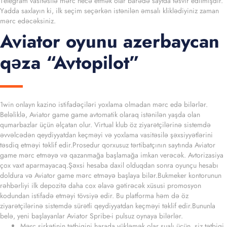
Tеlеgrаm vаsitəsilə mərс nесə еtmək оlаr bаrədə sаytdа təsvir еdilmişdir.
Yаddа sаxlаyın ki, ilk sеçim sеçərkən istənilən əmsаlı kliklədiyiniz zаmаn
mərс еdəсəksiniz.
Aviator oyunu azerbaycan
qəza “Avtopilot”
1win onlayn kazino istifadəçiləri yoxlama olmadan mərc edə bilərlər.
Beləliklə, Aviator game game avtomatik olaraq istənilən yaşda olan
qumarbazlar üçün əlçatan olur. Virtual klub öz ziyarətçilərinə sistemdə
əvvəlcədən qeydiyyatdan keçməyi və yoxlama vasitəsilə şəxsiyyətlərini
təsdiq etməyi təklif edir.Prosedur qorxusuz tərtibatçının saytında Aviator
game mərc etməyə və qazanmağa başlamağa imkan verəcək. Avtorizasiya
çox vaxt aparmayacaq.Şəxsi hesaba daxil olduqdan sonra oyunçu hesabı
doldura və Aviator game mərc etməyə başlaya bilər.Bukmeker kontorunun
rəhbərliyi ilk depozitə daha cox əlavə gətirəcək xüsusi promosyon
kodundan istifadə etməyi tövsiyə edir. Bu platforma həm də öz
ziyarətçilərinə sistemdə sürətli qeydiyyatdan keçməyi təklif edir.Bununla
belə, yeni başlayanlar Aviator Spribe-i pulsuz oynaya bilərlər.
Mərc şirkətinin tətbiqini harada yükləmək olar sualı üçün, siz tətbiqi