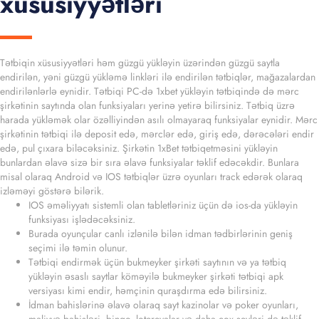
xüsusiyyətləri
Tətbiqin xüsusiyyətləri həm güzgü yükləyin üzərindən güzgü saytla
endirilən, yəni güzgü yükləmə linkləri ilə endirilən tətbiqlər, mağazalardan
endirilənlərlə eynidir. Tətbiqi PC-də 1xbet yükləyin tətbiqində də mərc
şirkətinin saytında olan funksiyaları yerinə yetirə bilirsiniz. Tətbiq üzrə
harada yükləmək olar özəlliyindən asılı olmayaraq funksiyalar eynidir. Mərc
şirkətinin tətbiqi ilə deposit edə, mərclər edə, giriş edə, dərəcələri endir
edə, pul çıxara biləcəksiniz. Şirkətin 1xBet tətbiqetməsini yükləyin
bunlardan əlavə sizə bir sıra əlavə funksiyalar təklif edəcəkdir. Bunlara
misal olaraq Android və IOS tətbiqlər üzrə oyunları track edərək olaraq
izləməyi göstərə bilərik.
IOS əməliyyatı sistemli olan tabletləriniz üçün də ios-da yükləyin
funksiyası işlədəcəksiniz.
Burada oyunçular canlı izlənilə bilən idman tədbirlərinin geniş
seçimi ilə təmin olunur.
Tətbiqi endirmək üçün bukmeyker şirkəti saytının və ya tətbiq
yükləyin əsaslı saytlar köməyilə bukmeyker şirkəti tətbiqi apk
versiyası kimi endir, həmçinin quraşdırma edə bilirsiniz.
İdman bahislərinə əlavə olaraq sayt kazinolar və poker oyunları,