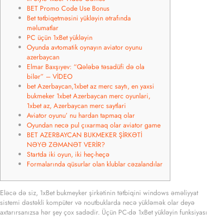
BET Promo Code Use Bonus
Bet tətbiqetməsini yükləyin ətrafında
məlumatlar
PC üçün 1xBet yükləyin
Oyunda avtomatik oynayın aviator oyunu
azerbaycan
Elmar Baxşıyev: “Qələbə təsadüfi də ola
bilər” – VİDEO
bet Azerbaycan,1xbet az merc saytı, en yaxsi
bukmeker 1xbet Azerbaycan merc oyunlari,
1xbet az, Azerbaycan merc saytlari
Aviator oyunu’ nu hardan tapmaq olar
Oyundan necə pul çıxarmaq olar aviator game
BET AZERBAYCAN BUKMEKER ŞİRKƏTİ
NƏYƏ ZƏMANƏT VERİR?
Startda iki oyun, iki heç-heçə
Formalarında qüsurlar olan klublar cəzalandılar
Eləcə də siz, 1xBet bukmeyker şirkətinin tətbiqini windows əməliyyat
sistemi dəstəkli kompüter və noutbuklarda necə yükləmək olar deyə
axtarırsanızsa hər şey çox sadədir. Üçün PC-də 1xBet yükləyin funksiyası