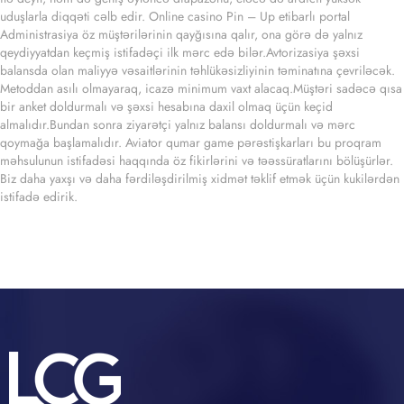
uduşlarla diqqəti cəlb edir. Online casino Pin – Up etibarlı portal
Administrasiya öz müştərilərinin qayğısına qalır, ona görə də yalnız
qeydiyyatdan keçmiş istifadəçi ilk mərc edə bilər.Avtorizasiya şəxsi
balansda olan maliyyə vəsaitlərinin təhlükəsizliyinin təminatına çevriləcək.
Metoddan asılı olmayaraq, icazə minimum vaxt alacaq.Müştəri sadəcə qısa
bir anket doldurmalı və şəxsi hesabına daxil olmaq üçün keçid
almalıdır.Bundan sonra ziyarətçi yalnız balansı doldurmalı və mərc
qoymağa başlamalıdır. Aviator qumar game pərəstişkarları bu proqram
məhsulunun istifadəsi haqqında öz fikirlərini və təəssüratlarını bölüşürlər.
Biz daha yaxşı və daha fərdiləşdirilmiş xidmət təklif etmək üçün kukilərdən
istifadə edirik.