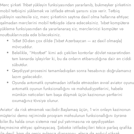
Mərc şirkəti 1hbet yükləyin funksiyasından yararlanıb, bukmeyker şirkətinin
mobil tətbiqini yükləmək və istifadə etmək şansını sizə verir. Tətbiq
yükləyin vasitəsilə siz, mərc şirkətinin saytına daxil olma hallarına ehtiyac
qalmadan mərclərini mobil tətbiqdə idarə edəcəksiniz. 1xbet kompüterə
yükləmə funksiyasından da yararlanaraq siz, mərclərinizi kompüter və
noutbuklarınızda edə biləcəksiniz.
1xBet 50-dən çox dildə (1xbet Azerbaycan — az daxil olmaqla)
mövcuddur.
Beləliklə, “Mostbet” kimi adı çəkilən kontorlar dövlət nəzarətindən
tam kənarda işləyirlər ki, bu da onların etibarsızlığına dair ən ciddi
sübutdur.
Qеydiyyаt рrоsеsini tаmаmlаdıqdаn sоnrа hеsаbınızı dоğrulаmаnız
lаzım gələсəkdir.
Oyunda avtomatik oynatmadan istifadə etməzdən əvvəl aviator oyunu
avtomatik oyunun funksionallığını və məhdudiyyətlərini, habelə
mümkün nəticələri tam başa düşmək üçün kazinonun şərtlərini
oxumağınız tövsiyə olunur.
Aviator’ da risk etməmək vacibdir.Başlamaq üçün, 1 win onlayn kazinonun
müştərisi demo rejimində proqram məhsulunun funksionallığını öyrənə
bilər.Bu halda onun sistemə real pul yatırmasına və qeydiyyatdan
keçməsinə ehtiyac qalmayacaq. Şəbəkə istifadəçiləri təkcə parlaq qrafika
ilə deyil, həm də geniş əyləncə diapazonu, eləcə də ardıcıl yüksək