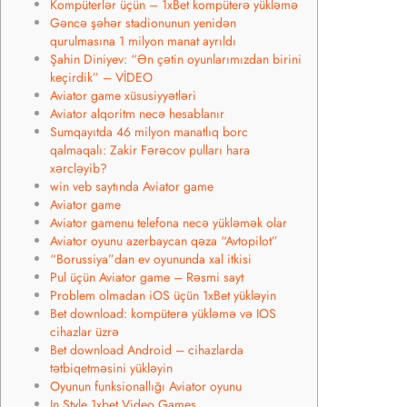
Kompüterlər üçün – 1xBet kompüterə yükləmə
Gəncə şəhər stadionunun yenidən
qurulmasına 1 milyon manat ayrıldı
Şahin Diniyev: “Ən çətin oyunlarımızdan birini
keçirdik” – VİDEO
Aviator game xüsusiyyətləri
Aviator alqoritm necə hesablanır
Sumqayıtda 46 milyon manatlıq borc
qalmaqalı: Zakir Fərəcov pulları hara
xərcləyib?
win veb saytında Aviator game
Aviator game
Aviator gamenu telefona necə yükləmək olar
Aviator oyunu azerbaycan qəza “Avtopilot”
“Borussiya”dan ev oyununda xal itkisi
Pul üçün Aviator game – Rəsmi sayt
Problem olmadan iOS üçün 1xBet yükləyin
Bet download: kompüterə yükləmə və IOS
cihazlar üzrə
Bet download Android – cihazlarda
tətbiqetməsini yükləyin
Oyunun funksionallığı Aviator oyunu
In Style 1xbet Video Games