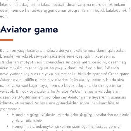
İnternet istifadəçilərinə təkcə növbəti idman yarışına mərc etmək imkanı
deyil, həm də hər zövqə uyğun qumar proqramlarının böyük kataloqu təklif
edir.
Aviator game
Bunun ən yaxşı təsdiqi ən nüfuzlu dünya mükafatlarında daimi qələbələr,
brendlər və yüksək səviyyəli şəxslərlə əməkdaşlıqdır. 1xBet yeni iş
standartları müəyyən edir, oyunçulara ən geniş mərc çeşidini, qazanmaq
üçün maksimum rahatlığı və ən yaxşı xidməti təklif edir. İndi 1xBet-də
qeydiyyatdan keçin və ən yaxşı bukmeker ilə birlikdə qazanın! Crash game
Aviator oyunu bütün qumar həvəskarları üçün əla əyləncədir, bu da sizə
nəinki yaxşı vaxt keçirməyə, həm də böyük uduşlar əldə etməyə imkan
verəcək. Bir çox oyuncular artıq Aviator PinUp ’i sınayıb və uduşlarını
qazaniblar.Müştərinin ehtiyacı olan şey Aviator game təyyarənin ucmasını
izləmək və qazanci öz hesabına götürdükdən sonra inanılmaz hisslər
yaşamaqdır.
Həmçinin güzgü yükləyin istifadə edərək güzgü saytlardan da tətbiqi
yekləyə bilərsiniz.
Həmçinin siz bukmeyker şirkətinin sizin üçün istifadəyə verdiyi