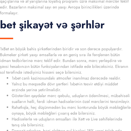
qaçışlarına və at yarışlarına loyallıq proqramı üzrə maksimal mərclər təklif
edir. Bazarların maksimal sayı ən yaxşı Avropa birincilikləri üzərində
formalaşır.
bet şikayət və şərhlər
1xBet ən böyük bahis şirkətlərindən biridir və son dərəcə populyardır.
Bukmeker şirkəti yaxşı əmsallarla və ən geniş sıra ilə fərqlənən bütün
idman tədbirlərinə mərc təklif edir. Bundan sonra, mərc yerləşdirə və
şəxsi hesabınızın bütün funksiyalarından istifadə edə biləcəksiniz. Ekranın
sol tərəfində istədiyiniz hissəni seçə bilərsiniz.
1xbet canlı kazinosundakı atmosfer inanılmaz dərəcədə realdır.
Yalnız bu məqsədlə dövr şərtləri 1xbet-in təsvir etdiyi müddət
ərzində yerinə yetirilməlidir.
Göstərilən qaydalar mərc qəbulu, uduşların ödənilməsi, mübahisəli
sualların həlli, fərdi idman hadisələrinin özəl mərclərini tənzimləyir.
Rahatlıqla, heç düşünmədən bu mərc kontorunda böyük məbləğlərlə
oynaya, böyük məbləğləri çıxarış edə bilərsiniz.
Hadisələrlə və uduşların əmsalları ilə Xətt və Live səhifələrində
tanış ola bilərsiniz.
Depozit edərkən, bəzi elektron pul kisələri 18% vergi tələb edə