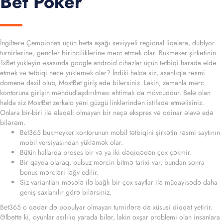
Bet Poker
İngiltərə Çempionatı üçün hətta aşağı səviyyəli regional liqalara, dublyor
turnirlərinə, gənclər birinciliklərinə mərc etmək olar. Bukmeker şirkətinin
1xBet yükləyin əsasında google android cihazlar üçün tətbiqi harada əldə
etmək və tətbiqi necə yükləmək olar? İndiki halda siz, asanlıqla rəsmi
domenə daxil olub, MostBet giriş edə bilərsiniz. Lakin, zamanla mərc
kontoruna girişin məhdudlaşdırılması ehtimalı da mövcuddur. Belə olan
halda siz MostBet zerkalo yəni güzgü linklərindən istifadə etməlisiniz.
Onlara bir-biri ilə əlaqəli olmayan bir neçə ekspres və odinar əlavə edə
bilərəm.
Bet365 bukmeyker kontorunun mobil tətbiqini şirkətin rəsmi saytının
mobil versiyasından yükləmək olar.
Bütün hallarda proses bir və ya iki dəqiqədən çox çəkmir.
Bir qayda olaraq, pulsuz mərcin bitmə tarixi var, bundan sonra
bonus mərcləri ləğv edilir.
Siz variantları məsələ ilə bağlı bir çox saytlar ilə müqayisədə daha
geniş saxlanılır görə bilərsiniz.
Bet365 o qədər də populyar olmayan turnirlərə də xüsusi diqqət yetirir.
Əlbəttə ki, oyunlar asılılıq yarada bilər, lakin oxşar problemi olan insanlara