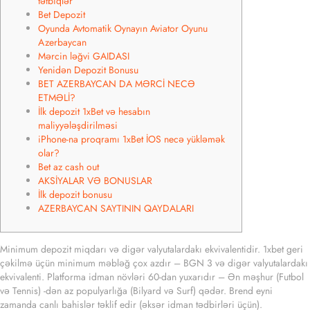
tətbiqlər
Bet Depozit
Oyunda Avtomatik Oynayın Aviator Oyunu
Azerbaycan
Mərcin ləğvi GAIDASI
Yenidən Depozit Bonusu
BET AZERBAYCAN DA MƏRCİ NECƏ
ETMƏLİ?
İlk depozit 1xBet və hesabın
maliyyələşdirilməsi
iPhone-na proqramı 1xBet İOS necə yükləmək
olar?
Bet az cash out
AKSİYALAR VƏ BONUSLAR
İlk depozit bonusu
AZERBAYCAN SAYTININ QAYDALARI
Minimum depozit miqdarı və digər valyutalardakı ekvivalentidir. 1xbet geri
çəkilmə üçün minimum məbləğ çox azdır – BGN 3 və digər valyutalardakı
ekvivalenti. Platforma idman növləri 60-dan yuxarıdır – Ən məşhur (Futbol
və Tennis) -dən az populyarlığa (Bilyard və Surf) qədər. Brend eyni
zamanda canlı bahislər təklif edir (əksər idman tədbirləri üçün).