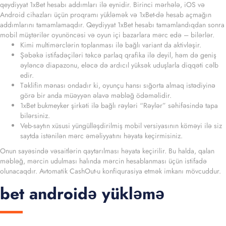
qeydiyyat 1xBet hesabı addımları ilə eynidir. Birinci mərhələ, iOS və
Android cihazları üçün proqramı yükləmək və 1xBet-də hesab açmağın
addımlarını tamamlamaqdır. Qeydiyyat 1xBet hesabı tamamlandıqdan sonra
mobil müştərilər oyunöncəsi və oyun içi bazarlara mərc edə – bilərlər.
Kimi multimərclərin toplanması ilə bağlı variant da aktivləşir.
Şəbəkə istifadəçiləri təkcə parlaq qrafika ilə deyil, həm də geniş
əyləncə diapazonu, eləcə də ardıcıl yüksək uduşlarla diqqəti cəlb
edir.
Təklifin mənası ondadır ki, oyunçu hansı sığorta almaq istədiyinə
görə bir anda müəyyən əlavə məbləğ ödəməlidir.
1xBet bukmeyker şirkəti ilə bağlı rəyləri “Rəylər” səhifəsində tapa
bilərsiniz.
Veb-saytın xüsusi yüngülləşdirilmiş mobil versiyasının köməyi ilə siz
saytda istənilən mərc əməliyyatını həyata keçirmisiniz.
Onun sayəsində vəsaitlərin qaytarılması həyata keçirilir. Bu halda, qalan
məbləğ, mərcin udulması halında mərcin hesablanması üçün istifadə
olunacaqdır. Avtomatik CashOut-u konfiqurasiya etmək imkanı mövcuddur.
bet androidə yükləmə