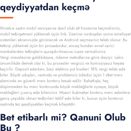
qeydiyyatdan keçmə
Əvvəlcə saytın mobil versiyasına daxil olub alt hissəsinə keçməlisiniz,
mobil tətbiqetməni yükləmək üçün link. Üzərinə vurduqdan sonra əməliyyat
sistemləri ekranınızda görünəcək və Android seçməyiniz tələb olunur. Bu
tətbiqi yükləmək üçün bir prosedurdur, ancaq bundan əvvəl xarici
mənbələrdən tətbiqlərin quraşdırılmasına icazə verməlisiniz.
Vergi məsələsinə gəldikdəysə, ödəmə metodlarına görə dəyişir. Lakin
ümumilikdə demək olar ki, bu proseslər vergisiz və komissiyasız həyata
keçirilir. Depozit edərkən, bəzi elektron pul kisələri 18% vergi tələb edə
bilər. Böyük uduşları, vaxtında və problemsiz ödədiyi üçün 1 xBet mərc
aləmində ən güvənli mərc kontoru hesab edilir. Rahatlıqla, heç
düşünmədən bu mərc kontorunda böyük məbləğlərlə oynaya, böyük
məbləğləri çıxarış edə bilərsiniz. Müasir bukmeker kontoru mərc edənlərə
geniş çeşiddə idman tədbirləri təklif edə bilər ki, bunun üçün kontorun
saytında tez qeydiyyatdan keçmək kifayətdir.
Bet etibarlı mi? Qanuni Olub
Bu ?