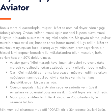
Aviator
Bonus mərcini qazandıqda, müştəri 1xBet az nominal dəyərindən aşağı
ödəniş alacaq. Ondan istifadə etmək üçün nəticəni kupona əlavə etmək
kifayətdir, burada pulsuz mərc seçimini seçirsiniz. Bir qayda olaraq, pulsuz
mərcin bitmə tarixi var, bundan sonra bonus mərcləri ləğv edilir. 1xBet az
müntəzəm oyunçuları fərdi olaraq və ya müntəzəm promosyonların bir
hissəsi kimi depozit bonusları ilə mükafatlandıra bilər, məsələn, həftə
sonları hesabın 50% doldurulması.
Aviator game 1xBet maraqlı hava limanı atmosferi və oyunu daha
maraqlı və cəlbedici edən cazibədar qrafik effektlər təqdim edir.
Cash Out məbləği cari əmsallara əsasən müəyyən edilir və erkən
nağdlaşdırmanın qəbul edildiyi anda baş vermiş hər hansı
dəyişikliklərdən birbaşa asılıdır.
Oyunun qaydaları 1xBet Aviator sadə və sadədir və müxtəlif
əmsallara və potensial uduşlara malik müxtəlif təyyarələr təklif edir.
Mobil proqramMərclər 1xBet Android və iOS cihazları üçün
nəzərdə tutulub.
Minimum pul çixarmaq məbləği 100AZN-dir bütün odeme üsullari üçün.