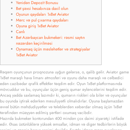
Yenidən Depozit Bonusu
Bet şəxsi hesabınıza daxil olun
Oyunun qaydaları 1xBet Aviator
Mərc və pul çıxarma qaydaları
Oyuna giriş 1xBet Aviator
Canlı
Bet Azərbaycan bukmekeri: rəsmi saytın
nəzərdən keçirilməsi
Oynamaq üçün məsləhətlər və strategiyalar
1xBet Aviator
Rəqəm oyunçunun proqnozuna uyğun gələrsə, o, qalib gəlir. Aviator game
1xBet maraqlı hava limanı atmosferi və oyunu daha maraqlı və cəlbedici
edən cazibədar qrafik effektlər təqdim edir. Oyun 1xBet platformasında
mövcuddur və bu, oyunçular üçün geniş qumar əyləncələrini təqdim edir.
Ancaq yadda saxlamaq lazımdır ki, qumarın riskləri ola bilər və oyunçular
bu oyunda iştirak edərkən məsuliyyətli olmalıdırlar. Oyuna başlamazdan
əvvəl bütün məhdudiyyətlər və tələblərdən xəbərdar olmaq üçün 1xBet
tərəfindən müəyyən edilmiş şərtləri oxumaq vacibdir.
Hazırda bukmeker kontorundan 400 mindən çox daimi ziyarətçi istifadə
edir. Əsas üstünlüklərə yüksək əmsallar, idman və digər tədbirlərin böyük