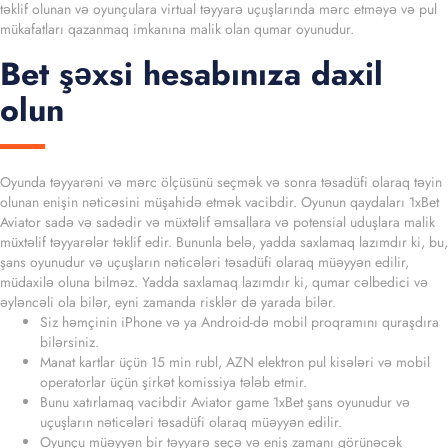
təklif olunan və oyunçulara virtual təyyarə uçuşlarında mərc etməyə və pul
mükafatları qazanmaq imkanına malik olan qumar oyunudur.
Bet şəxsi hesabınıza daxil
olun
Oyunda təyyarəni və mərc ölçüsünü seçmək və sonra təsadüfi olaraq təyin
olunan enişin nəticəsini müşahidə etmək vacibdir. Oyunun qaydaları 1xBet
Aviator sadə və sadədir və müxtəlif əmsallara və potensial uduşlara malik
müxtəlif təyyarələr təklif edir. Bununla belə, yadda saxlamaq lazımdır ki, bu,
şans oyunudur və uçuşların nəticələri təsadüfi olaraq müəyyən edilir,
müdaxilə oluna bilməz. Yadda saxlamaq lazımdır ki, qumar cəlbedici və
əyləncəli ola bilər, eyni zamanda risklər də yarada bilər.
Siz həmçinin iPhone və ya Android-də mobil proqramını quraşdıra
bilərsiniz.
Manat kartlar üçün 15 min rubl, AZN elektron pul kisələri və mobil
operatorlar üçün şirkət komissiya tələb etmir.
Bunu xatırlamaq vacibdir Aviator game 1xBet şans oyunudur və
uçuşların nəticələri təsadüfi olaraq müəyyən edilir.
Oyunçu müəyyən bir təyyarə seçə və eniş zamanı görünəcək