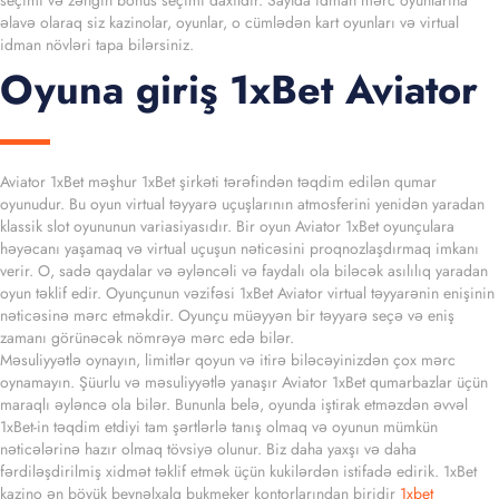
seçimi və zəngin bonus seçimi daxildir. Saytda idman mərc oyunlarına
əlavə olaraq siz kazinolar, oyunlar, o cümlədən kart oyunları və virtual
idman növləri tapa bilərsiniz.
Oyuna giriş 1xBet Aviator
Aviator 1xBet məşhur 1xBet şirkəti tərəfindən təqdim edilən qumar
oyunudur. Bu oyun virtual təyyarə uçuşlarının atmosferini yenidən yaradan
klassik slot oyununun variasiyasıdır. Bir oyun Aviator 1xBet oyunçulara
həyəcanı yaşamaq və virtual uçuşun nəticəsini proqnozlaşdırmaq imkanı
verir. O, sadə qaydalar və əyləncəli və faydalı ola biləcək asılılıq yaradan
oyun təklif edir. Oyunçunun vəzifəsi 1xBet Aviator virtual təyyarənin enişinin
nəticəsinə mərc etməkdir. Oyunçu müəyyən bir təyyarə seçə və eniş
zamanı görünəcək nömrəyə mərc edə bilər.
Məsuliyyətlə oynayın, limitlər qoyun və itirə biləcəyinizdən çox mərc
oynamayın. Şüurlu və məsuliyyətlə yanaşır Aviator 1xBet qumarbazlar üçün
maraqlı əyləncə ola bilər. Bununla belə, oyunda iştirak etməzdən əvvəl
1xBet-in təqdim etdiyi tam şərtlərlə tanış olmaq və oyunun mümkün
nəticələrinə hazır olmaq tövsiyə olunur. Biz daha yaxşı və daha
fərdiləşdirilmiş xidmət təklif etmək üçün kukilərdən istifadə edirik. 1xBet
kazino ən böyük beynəlxalq bukmeker kontorlarından biridir
1xbet