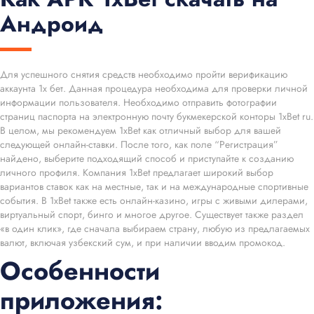
Андроид
Для успешного снятия средств необходимо пройти верификацию
аккаунта 1x бет. Данная процедура необходима для проверки личной
информации пользователя. Необходимо отправить фотографии
страниц паспорта на электронную почту букмекерской конторы 1xBet ru.
В целом, мы рекомендуем 1xBet как отличный выбор для вашей
следующей онлайн-ставки. После того, как поле “Регистрация”
найдено, выберите подходящий способ и приступайте к созданию
личного профиля. Компания 1xBet предлагает широкий выбор
вариантов ставок как на местные, так и на международные спортивные
события. В 1xBet также есть онлайн-казино, игры с живыми дилерами,
виртуальный спорт, бинго и многое другое. Существует также раздел
«в один клик», где сначала выбираем страну, любую из предлагаемых
валют, включая узбекский сум, и при наличии вводим промокод.
Особенности
приложения: