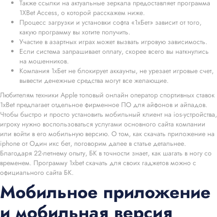
Также ссылки на актуальные зеркала предоставляет программа
1XBet Access, о которой расскажем ниже.
Процесс загрузки и установки софта «1хБет» зависит от того,
какую программу вы хотите получить.
Участие в азартных играх может вызвать игровую зависимость.
Если система запрашивает оплату, скорее всего вы наткнулись
на мошенников.
Компания 1хБет не блокирует аккаунты, не урезает игровые счет,
вывести денежные средства могут все желающие.
Любителям техники Apple топовый онлайн оператор спортивных ставок
1xBet предлагает отдельное фирменное ПО для айфонов и айпадов.
Чтобы быстро и просто установить мобильный клиент на ios-устройства,
игроку нужно воспользоваться услугами основного сайта компании
или войти в его мобильную версию. О том, как скачать приложение на
iphone от Один икс бет, поговорим далее в статье детальнее.
Благодаря 22-летнему опыту, БК в точности знает, как шагать в ногу со
временем. Программу 1xbet скачать для своих гаджетов можно с
официального сайта БК.
Мобильное приложение
и мобильная версия