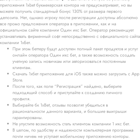
приложения 1xbet букмекерская контора не предусматривает, но вы
можете получить стандартный бонус 130% от размера первого
депозита. Нет, однако игроку после регистрации доступны абсолютно
все промо предложения оператора в приложении, как и на
официальном сайте компании Один икс Бет. Оператор рекомендует
устанавливать фирменный софт непосредственно с официального сайта
компании 1хБет.
При этом беттеру будут доступен полный пакет продуктов и услуг
онлайн оператора Один икс бет, а также возможность создать
учетную запись новичкам или авторизоваться постоянным
клиентам.
Скачать 1хбет приложение для iOS также можно загрузить с App
Store.
После того, как поле “Регистрация” найдено, выберите
подходящий способ и приступайте к созданию личного
профиля.
Выбирайте бк 1xBet, отзывы позволят убедиться в
рациональности данного варианта, и большие выигрыши
гарантированы.
Не упустите возможность стать клиентом компании 1 икс бет.
В целом, по удобству и надежности компьютерная программа
почти ничем не уступает мобильному приложению конторы.