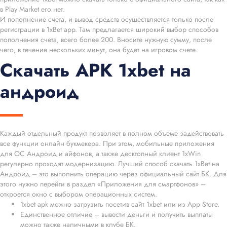
в Play Market его нет.
И пополнение счета, и вывод средств осуществляется только после
регистрации в 1xBet app. Там предлагается широкий выбор способов
пополнения счета, всего более 200. Вносите нужную сумму, после
чего, в течение нескольких минут, она будет на игровом счете.
Скачать APK 1xbet на
андроид
Каждый отдельный продукт позволяет в полном объеме задействовать
все функции онлайн букмекера. При этом, мобильные приложения
для ОС Андроид и айфонов, а также десктопный клиент 1xWin
регулярно проходят модернизацию. Лучший способ скачать 1xBet на
Андроид – это выполнить операцию через официальный сайт БК. Для
этого нужно перейти в раздел «Приложения для смартфонов» –
откроется окно с выбором операционных систем.
1xbet apk можно загрузить посетив сайт 1xbet или из App Store.
Единственное отличие – вывести деньги и получить выплаты
можно также наличными в клубе БК.