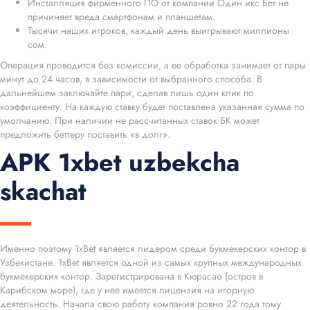
Инсталляция фирменного ПО от компании Один икс Бет не
причиняет вреда смартфонам и планшетам.
Тысячи наших игроков, каждый день выигрывают миллионы
сом.
Операция проводится без комиссии, а ее обработка занимает от пары
минут до 24 часов, в зависимости от выбранного способа. В
дальнейшем заключайте пари, сделав лишь один клик по
коэффициенту. На каждую ставку будет поставлена указанная сумма по
умолчанию. При наличии не рассчитанных ставок БК может
предложить беттеру поставить «в долг».
APK 1xbet uzbekcha
skachat
Именно поэтому 1xBet является лидером среди букмекерских контор в
Узбекистане. 1xBet является одной из самых крупных международных
букмекерских контор. Зарегистрирована в Кюрасао (остров в
Карибском море), где у нее имеется лицензия на игорную
деятельность. Начала свою работу компания ровно 22 года тому