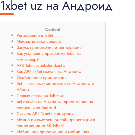
1xbet uz на Андроид
Content
Регистрация в 1xBet
Методы вывода средств:
Запуск приложения и регистрация
Как установить программу 1хбет на
компьютер?
APK 1xbet uzbekcha skachat
Как APK 1xBet скачать на Андроид
Особенности приложения:
Bet – скачать приложение на Андроид и
Айфон
Первая ставка на 1xBet uz
bet скачать на Андроид: приложение на
телефон для Android
Скачать APK 1xbet на андроид
Можно ли смотреть онлайн трансляции в
приложении от БК 1xBet?
Мобильное приложение и мобильная