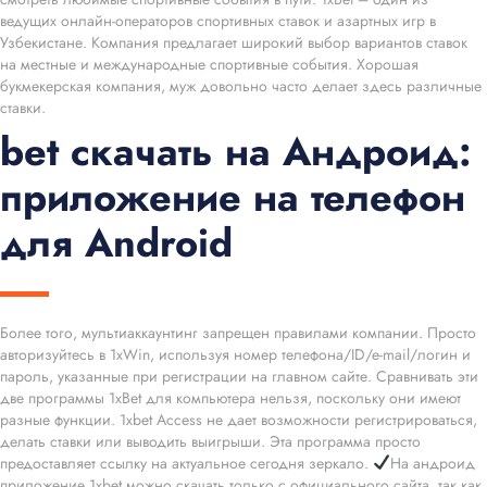
ведущих онлайн-операторов спортивных ставок и азартных игр в
Узбекистане. Компания предлагает широкий выбор вариантов ставок
на местные и международные спортивные события. Хорошая
букмекерская компания, муж довольно часто делает здесь различные
ставки.
bet скачать на Андроид:
приложение на телефон
для Android
Более того, мультиаккаунтинг запрещен правилами компании. Просто
авторизуйтесь в 1xWin, используя номер телефона/ID/e-mail/логин и
пароль, указанные при регистрации на главном сайте. Сравнивать эти
две программы 1xBet для компьютера нельзя, поскольку они имеют
разные функции. 1xbet Access не дает возможности регистрироваться,
делать ставки или выводить выигрыши. Эта программа просто
предоставляет ссылку на актуальное сегодня зеркало.
На андроид
приложение 1xbet можно скачать только с официального сайта, так как