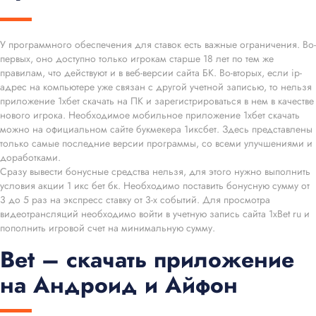
У программного обеспечения для ставок есть важные ограничения. Во-
первых, оно доступно только игрокам старше 18 лет по тем же
правилам, что действуют и в веб-версии сайта БК. Во-вторых, если ip-
адрес на компьютере уже связан с другой учетной записью, то нельзя
приложение 1хбет скачать на ПК и зарегистрироваться в нем в качестве
нового игрока. Необходимое мобильное приложение 1хбет скачать
можно на официальном сайте букмекера 1иксбет. Здесь представлены
только самые последние версии программы, со всеми улучшениями и
доработками.
Сразу вывести бонусные средства нельзя, для этого нужно выполнить
условия акции 1 икс бет бк. Необходимо поставить бонусную сумму от
3 до 5 раз на экспресс ставку от 3-х событий. Для просмотра
видеотрансляций необходимо войти в учетную запись сайта 1xBet ru и
пополнить игровой счет на минимальную сумму.
Bet – скачать приложение
на Андроид и Айфон