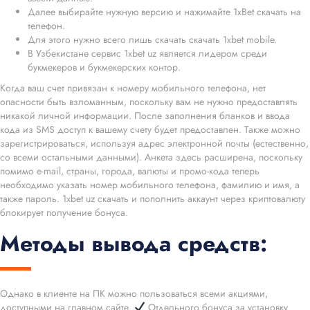
Далее выбирайте нужную версию и нажимайте 1xBet скачать на
телефон.
Для этого нужно всего лишь скачать скачать 1xbet mobile.
В Узбекистане сервис 1xbet uz является лидером среди
букмекеров и букмекерских контор.
Когда ваш счет привязан к номеру мобильного телефона, нет
опасности быть взломанным, поскольку вам не нужно предоставлять
никакой личной информации. После заполнения бланков и ввода
кода из SMS доступ к вашему счету будет предоставлен. Также можно
зарегистрироваться, используя адрес электронной почты (естественно,
со всеми остальными данными). Анкета здесь расширена, поскольку
помимо e-mail, страны, города, валюты и промо-кода теперь
необходимо указать номер мобильного телефона, фамилию и имя, а
также пароль. 1xbet uz скачать и пополнить аккаунт через криптовалюту
блокирует получение бонуса.
Методы вывода средств:
Однако в клиенте на ПК можно пользоваться всеми акциями,
доступными на главном сайте.
Отдельного бонуса за установку