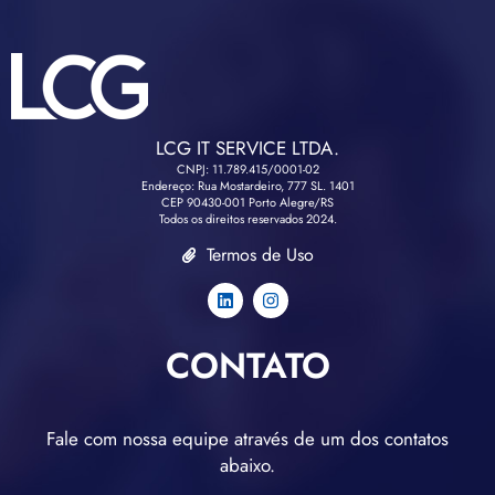
LCG IT SERVICE LTDA.
CNPJ: 11.789.415/0001-02
Endereço: Rua Mostardeiro, 777 SL. 1401
CEP 90430-001 Porto Alegre/RS
Todos os direitos reservados 2024.
Termos de Uso
CONTATO
Fale com nossa equipe através de um dos contatos
abaixo.