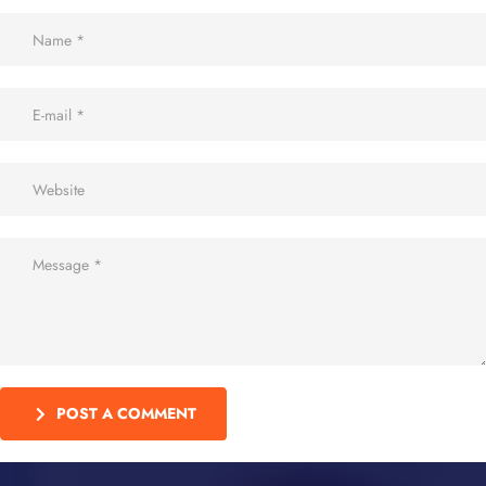
POST A COMMENT