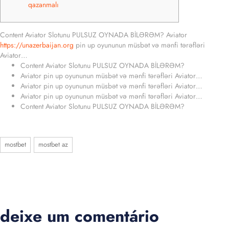
qazanmalı
Content Aviator Slotunu PULSUZ OYNADA BİLƏRƏM? Aviator
https://unazerbaijan.org
pin up oyununun müsbət və mənfi tərəfləri
Aviator…
Content Aviator Slotunu PULSUZ OYNADA BİLƏRƏM?
Aviator pin up oyununun müsbət və mənfi tərəfləri Aviator…
Aviator pin up oyununun müsbət və mənfi tərəfləri Aviator…
Aviator pin up oyununun müsbət və mənfi tərəfləri Aviator…
Content Aviator Slotunu PULSUZ OYNADA BİLƏRƏM?
mostbet
mostbet az
deixe um comentário