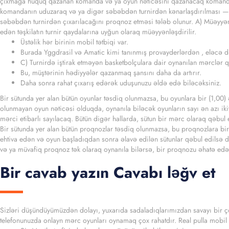
çıxmağa hüquq qazanan komanda və ya oyun nəticəsini qazanacaq komandanın
komandanın uduzaraq və ya digər səbəbdən turnirdən kənarlaşdırılması — i
səbəbdən turnirdən çıxarılacağını proqnoz etməsi tələb olunur. A) Müəyyən
edən təşkilatın turnir qaydalarına uyğun olaraq müəyyənləşdirilir.
Üstəlik hər birinin mobil tətbiqi var.
Burada Yggdrasil və Amatic kimi tanınmış provayderlərdən , eləcə də ya
C) Turnirdə iştirak etməyən basketbolçulara dair oynanılan mərclər
Bu, müştərinin hədiyyələr qazanmaq şansını daha da artırır.
Daha sonra rahat çıxarış edərək uduşunuzu əldə edə biləcəksiniz.
Bir sütunda yer alan bütün oyunlar təsdiq olunmazsa, bu oyunlara bir (1,00) əm
olunmayan oyun nəticəsi olduqda, oynanıla biləcək oyunların sayı ən azı ik
mərci etibarlı sayılacaq. Bütün digər hallarda, sütun bir mərc olaraq qəbu
Bir sütunda yer alan bütün proqnozlar təsdiq olunmazsa, bu proqnozlara bir (1
ehtiva edən və oyun başladıqdan sonra əlavə edilən sütunlar qəbul edilsə d
və ya müvafiq proqnoz tək olaraq oynanıla bilərsə, bir proqnozu əhatə edən 
Bir cavab yazın Cavabı ləğv et
Sizləri düşündüyümüzdən dolayı, yuxarıda sadaladıqlarımızdan savayı bir 
telefonunuzda onlayn mərc oyunları oynamaq çox rahatdır. Real pulla mobil 