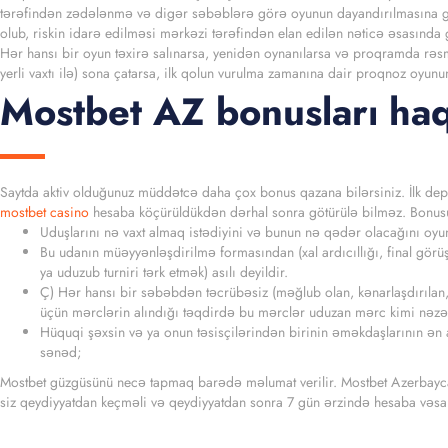
tərəfindən zədələnmə və digər səbəblərə görə oyunun dayandırılmasına gö
olub, riskin idarə edilməsi mərkəzi tərəfindən elan edilən nəticə əsasında
Hər hansı bir oyun təxirə salınarsa, yenidən oynanılarsa və proqramda rəs
yerli vaxtı ilə) sona çatarsa, ilk qolun vurulma zamanına dair proqnoz oyunu
Mostbet AZ bonusları ha
Saytda aktiv olduğunuz müddətcə daha çox bonus qazana bilərsiniz. İlk depoz
mostbet casino
hesaba köçürüldükdən dərhal sonra götürülə bilməz. Bonusu g
Uduşlarını nə vaxt almaq istədiyini və bunun nə qədər olacağını oyun
Bu udanın müəyyənləşdirilmə formasından (xal ardıcıllığı, final gör
ya uduzub turniri tərk etmək) asılı deyildir.
Ç) Hər hansı bir səbəbdən təcrübəsiz (məğlub olan, kənarlaşdırılan
üçün mərclərin alındığı təqdirdə bu mərclər uduzan mərc kimi nəzə
Hüquqi şəxsin və ya onun təsisçilərindən birinin əməkdaşlarının ən 
sənəd;
Mostbet güzgüsünü necə tapmaq barədə məlumat verilir. Mostbet Azerbayc
siz qeydiyyatdan keçməli və qeydiyyatdan sonra 7 gün ərzində hesaba vəsait