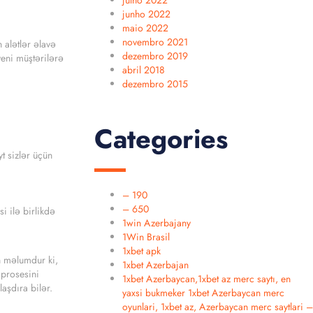
julho 2022
junho 2022
maio 2022
novembro 2021
 alətlər əlavə
dezembro 2019
yeni müştərilərə
abril 2018
dezembro 2015
Categories
t sizlər üçün
– 190
– 650
i ilə birlikdə
1win Azerbajany
1Win Brasil
1xbet apk
n məlumdur ki,
1xbet Azerbajan
 prosesini
1xbet Azerbaycan,1xbet az merc saytı, en
aşdıra bilər.
yaxsi bukmeker 1xbet Azerbaycan merc
oyunlari, 1xbet az, Azerbaycan merc saytlari –