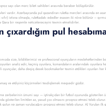
oz sayı olan mərc bileti sahibləri arasında bərabər bölüşdürülür.
övləri vardır. Azerbaycanda pul qazandiran ruletka mərcləri arasında ən asa
ki sıfır) istisna olmaqla, ruletkadakı ədədlər əsasən iki növə bölünür – qırmı
a Qara bir rəqəmlə nəticələnəcəyini təxmin etməlidirlər.
n çıxardığım pul hesabım
ımızda sizə, bildiklərimizi və professional oyunçuların məsləhətlərindən b
yunları analiz edir, keçmiş oyunlara, komandaların aralarındakı oyunlara hə
i oyunçular, daha dəqiq desək bookmakerlər təxmin etdikləri oyunları hər k
ulamaq və etdiyiniz köçürmələri təsdiqləmək məqsədir güdür.
rimə zərbələrinin ümumi sayı — iştirakçıdan bir futbol oyununda göstərilən ü
amda göstərilən limitdən az, yaxud çox olmasını proqnoz etməsi tələb olunur
lk qolun nə zaman vurulacağını proqnoz etməsi tələb olunur. A) Vurulan ilk 