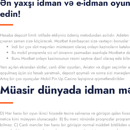
Ən yaxşı idman və e-idman oyun
edin!
Hesaba depozit limiti istifadə etdiyiniz ödəniş metodundan asılıdır. Adətən 
çıxaran zaman sizə köçürəcək. Mostbet Azərbaycan sizə vaxtaşırı bonuslar v
İndi bir çox slot maşınları müntəzəm olaraq onlayn kazinoların katal
Bu mobil proqramla siz url ünvanını yazmadan asanlıqla Mostbet-ə da
Bunu Mostbet onlayn kazinosunun rəsmi saytına daxil olaraq edə bilər
Yeni açılan ekrandan slotlar, canlı diler oyunları, Aviator və digər seçimlər
qoşulmaq üçün siz hesab yaratmalı, depozit qoymalı və sonra sizi maraqland
Artıq bir çox oyunçular Mobil Pin Up Casino layiqincə qiymətləndiriblər.
Müasir dünyada idman mə
D) Hər hansı bir oyun ikinci hissədə təxirə salınarsa və görüşün qalan his
nəticə kimi müəyyən olunacaqdır. B) Bu mərc növündə proqnozlar proqramda
bilməz. C) Canlı mərclər hər hansı bir görüşün normal müddəti bitdikdən s