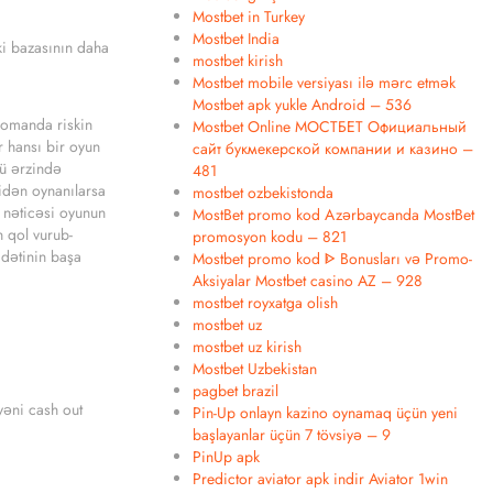
Mostbet in Turkey
Mostbet India
ki bazasının daha
mostbet kirish
Mostbet mobile versiyası ilə mərc etmək
Mostbet apk yukle Android – 536
komanda riskin
Mostbet Online МОСТБЕТ Официальный
 hansı bir oyun
сайт букмекерской компании и казино –
nü ərzində
481
idən oynanılarsa
mostbet ozbekistonda
 nəticəsi oyunun
MostBet promo kod Azərbaycanda MostBet
 qol vurub-
promosyon kodu – 821
dətinin başa
Mostbet promo kod ᐈ Bonusları və Promo-
Aksiyalar Mostbet casino AZ – 928
mostbet royxatga olish
mostbet uz
mostbet uz kirish
Mostbet Uzbekistan
pagbet brazil
yəni cash out
Pin-Up onlayn kazino oynamaq üçün yeni
başlayanlar üçün 7 tövsiyə – 9
PinUp apk
Predictor aviator apk indir Aviator 1win