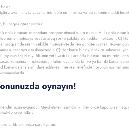
 baxın!
üçün əlavə maliyyə vəsaitlərinin cəlb edilməsinə və bu sahənin maddi-texni
, bu haqda qərar yoxdur.
ilk qolu vuracaq komandanı proqnoz etməsi tələb olunur. A) İlk qolu vuran 
ə edilən nəticəyə əsaslanaraq rəsmi şəkildə elan edilən nəticədir. C) Hər
ssəsi proqramda rəsmi şəkildə müəyyənləşdirilən gündən sonrakı təqvim gü
andakı nəticəyə əsaslanacaqdır. Ç) Hər hansı bir oyun təxirə salınarsa, yen
yunun keçirildiyi ölkənin yerli vaxtı ilə) ərzində bitərsə, bu mərcin udan
yacaq komanda — iştirakçıdan futbol oyununda bir və ya hər iki komandanın
ud komandalar riskin idarə edilməsi mərkəzi tərəfindən oyunun normal müd
 komandalardır.
fonunuzda oynayın!
rz mərclər üçün uyğundur. Qeyd etmək lazımdır ki, illər öncə kuponu satmaq, 
imizi götürə bilirik.
ərc tərtib etmənizə şərait yaradır.