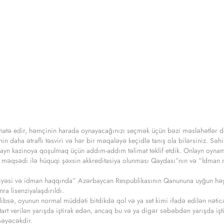
əhatə edir, həmçinin harada oynayacağınızı seçmək üçün bəzi məsləhətlər də
nin daha ətraflı təsviri və hər bir məqaləyə keçidlə tanış ola bilərsiniz. Səh
layn kazinoya qoşulmaq üçün addım-addım təlimat təklif etdik. Onlayn oyna
i məqsədi ilə hüquqi şəxsin akkreditasiya olunması Qaydası”nın və “İdman 
biyəsi və idman haqqında” Azərbaycan Respublikasının Qanununa uyğun həyat
a lisenziyalaşdırıldı.
bsə, oyunun normal müddəti bitdikdə qol və ya set kimi ifadə edilən nətic
rt verilən yarışda iştirak edən, ancaq bu və ya digər səbəbdən yarışda işt
məyəcəkdir.