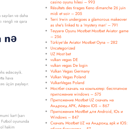
casino oyunu hilesi – 993
Résultats des tirages Keno dimanche 26 juin
midi et soir – 205
n sayılan və daha
Terri Irwin undergoes a glamorous makeover
zı rəngli və qara
as she's linked to a 'mystery man' – 791
Təyyarə Oyunu Mostbet Mostbet Aviator game
a nə
– 256
Türkiye'de Aviator Mostbet Oyna – 282
Uncategorized
UZ Most bet
vulkan vegas DE
vulkan vegas De login
Vulkan Vegas Germany
əhs edəcəyik.
Vulkan Vegas Poland
tta hava
VulkanVegas Poland
əs üçün paylaşır.
Мостбет скачать на компьютер: бесплатное
приложение windows – 575
Приложение Mostbet UZ скачать на
Андроид APK, Айфон IOS – 867
Приложения MostBet для Android, IOs и
mumi kart (sarı
Windows – 847
. Futbol oyununda
Скачать Mostbet UZ на Андроид apk и IOS:
qol hakim
обзор букмекера – 57