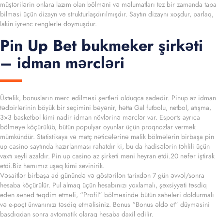
müştərilərin onlara lazım olan bölməni və məlumatları tez bir zamanda tapa
bilməsi üçün dizayn və strukturlaşdırılmışdır. Saytın dizaynı xoşdur, parlaq,
lakin iyrənc rənglərlə doymuşdur.
Pin Up Bet bukmeker şirkəti
– idman mərcləri
Üstəlik, bonusların mərc edilməsi şərtləri olduqca sadədir. Pinup az idman
tədbirlərinin böyük bir seçimini bəyənir, hətta Gal futbolu, netbol, ​​atışma,
3×3 basketbol kimi nadir idman növlərinə mərclər var. Esports ayrıca
bölməyə köçürülüb, bütün populyar oyunlar üçün proqnozlar vermək
mümkündür. Statistikaya və matç nəticələrinə malik bölmələrin birbaşa pin
up casino saytında hazırlanması rahatdır ki, bu da hadisələrin təhlili üçün
vaxtı xeyli azaldır. Pin up casino az şirkəti məni heyran etdi.20 nəfər iştirak
etdi.Biz hamımız uşaq kimi sevinirik.
Vəsaitlər birbaşa ad günündə və göstərilən tarixdən 7 gün əvvəl/sonra
hesaba köçürülür. Pul almaq üçün hesabınızı yoxlamalı, şəxsiyyəti təsdiq
edən sənəd təqdim etməli, “Profil” bölməsində bütün sahələri doldurmalı
və e-poçt ünvanınızı təsdiq etməlisiniz. Bonus “Bonus əldə et” düyməsini
basdıqdan sonra avtomatik olaraq hesaba daxil edilir.