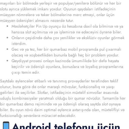
maşınları bir bölmədə yerləşir və populyar/yenilərə bölünür və hər bir
slotu ayrıca yükləmək imkanı yoxdur. Oyunun qaydaları istifadəçinin
müəyyən nömrələrə və təkər bölmələrinə mərc etməyi, onlar üçün
müəyyən ödənişləri almasını nəzərdə tutur.
Məsləhətçilər Pin Up oyunçu öz hesabına daxil ola bilmirsə və ya
hansısa slot açılmırsa və ya işləmirsə nə edəcəyini öyrənə bilər.
Onların çeşidində daha çox yeniliklər və eksklüziv oyunlar görmək
istərdim.
Gec və ya tez, hər bir qumarbaz mobil proqramda pul çıxarmalı
olacaq və xoşbəxtlikdən bununla bağlı heç bir problem yoxdur.
Qeydiyyat prosesi onlayn kazinoda ümumilikdə bir dəfə həyata
keçirilir və ödənişli oyunlara, bonuslara və loyallıq proqramlarına
çıxışı təmin edir.
Saytdakı əyləncələr etibarlı və tanınmış provayderlər tərəfindən təklif
olunur, buna görə də onlar maraqlı mövzular, funksionallıq və yaxşı
gəlirləri ilə seçilirlər. Slotlar, istifadəçinin müxtəlif simvollar əsasında
uduşlu kombinasiyalar yaratmalı olduğu bir qumar növüdür. Tamamilə hər
bir qumarbaz demo rejimində və ya ödənişli olaraq saytda slot oynaya
bilər. Bu oyun növü daim optimal əyləncə axtarışında olan, müxtəlifliyi və
funksionallığı sevənlərə müraciət edəcəkdir.
Android telefonu üçün