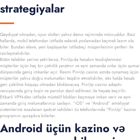
strategiyalar
Qeydiyyat olmadan, oyun slotları yalnız demo rejimində mövcuddur. Bəzi
hallarda, mobil telefondan istifadə edərək yoxlamadan keçmək lazım ola
bilər. Bundan əlavə, yeni başlayanlar istifadəçi müqaviləsinin şərtləri ilə
razılaşmalıdırlar.
Bütün tələblər yerinə yetirilərsə, Pin-Up-da hesabın təsdiqlənməsi
müştərilər üçün heç bir çətinlik yaratmır və eyni zamanda onlar üçün qumar
dünyasında geniş imkanlar açır. Rəsmi Pin-Up casino aznda oynamaq üçün
müştərilər yalnız doğru məlumatları təqdim etməlidirlər, əks halda hesab
geri çəkilmə hüququ olmadan bloklanacaq. Pin-Up casino adaptiv
versiyasında giriş loqin və parolun daxil edilməsi ilə həyata keçirilir.
Etibarlı VPN-dən istifadə müxtəlif blokları keçməyə imkan verir və eyni
zamanda giriş məlumatlarınızı saxlayır. “iOS” və “Android” əməliyyat
sistemlərinə əsaslanan qadcet sahibləri öz telefonlarında “Pin-Up” kazino
proqramını quraşdıra bilərlər.
Android üçün kazino və