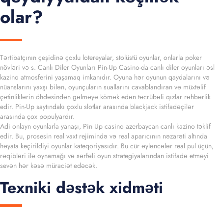
olar?
Tərtibatçının çeşidinə çoxlu lotereyalar, stolüstü oyunlar, onlarla poker
növləri və s. Canlı Diler Oyunları Pin-Up Casino-da canlı diler oyunları əsl
kazino atmosferini yaşamaq imkanıdır. Oyuna hər oyunun qaydalarını və
nüanslarını yaxşı bilən, oyunçuların suallarını cavablandıran və müxtəlif
çətinliklərin öhdəsindən gəlməyə kömək edən təcrübəli qızlar rəhbərlik
edir. Pin-Up saytındakı çoxlu slotlar arasında blackjack istifadəçilər
arasında çox populyardır.
Adi onlayn oyunlarla yanaşı, Pin Up casino azerbaycan canlı kazino təklif
edir. Bu, prosesin real vaxt rejimində və real aparıcının nəzarəti altında
həyata keçirildiyi oyunlar kateqoriyasıdır. Bu cür əyləncələr real pul üçün,
rəqibləri ilə oynamağı və sərfəli oyun strategiyalarından istifadə etməyi
sevən hər kəsə müraciət edəcək.
Texniki dəstək xidməti