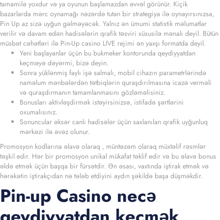
tamamilə yoxdur və ya oyunun başlamazdan əvvəl görünür. Kiçik
bazarlarda mərc oynamağı nəzərdə tutan bir strategiya ilə oynayırsınızsa,
Pin Up az sizə uyğun gəlməyəcək. Yalnız ən ümumi statistik məlumatlar
verilir və davam edən hadisələrin qrafik təsviri xüsusilə mənalı deyil. Bütün
müsbət cəhətləri ilə Pin-Up casino LIVE rejimi ən yaxşı formatda deyil.
Yeni başlayanlar üçün bu bukmeker kontorunda qeydiyyatdan
keçməyə dəyərmi, bizə deyin.
Sonra yüklənmiş faylı işə salmalı, mobil cihazın parametrlərində
naməlum mənbələrdən tətbiqlərin quraşdırılmasına icazə verməli
və quraşdırmanın tamamlanmasını gözləməlisiniz.
Bonusları aktivləşdirmək istəyirsinizsə, istifadə şərtlərini
oxumalısınız.
Sonuncular əksər canlı hadisələr üçün saxlanılan qrafik uyğunluq
mərkəzi ilə əvəz olunur.
Promosyon kodlarına əlavə olaraq , müntəzəm olaraq müxtəlif rəsmlər
təşkil edir. Hər bir promosyon unikal mükafat təklif edir və bu əlavə bonus
əldə etmək üçün başqa bir fürsətdir. Ən əsası, vaxtında iştirak etmək və
hərəkətin iştirakçıdan nə tələb etdiyini aydın şəkildə başa düşməkdir.
Pin-up Casino necə
qeydiyyatdan keçmək