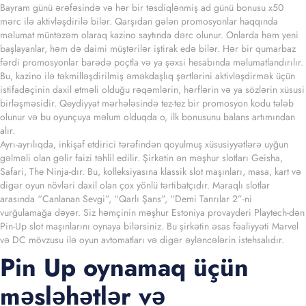
Bayram günü ərəfəsində və hər bir təsdiqlənmiş ad günü bonusu x50
mərc ilə aktivləşdirilə bilər. Qarşıdan gələn promosyonlar haqqında
məlumat müntəzəm olaraq kazino saytında dərc olunur. Onlarda həm yeni
başlayanlar, həm də daimi müştərilər iştirak edə bilər. Hər bir qumarbaz
fərdi promosyonlar barədə poçtla və ya şəxsi hesabında məlumatlandırılır.
Bu, kazino ilə təkmilləşdirilmiş əməkdaşlıq şərtlərini aktivləşdirmək üçün
istifadəçinin daxil etməli olduğu rəqəmlərin, hərflərin və ya sözlərin xüsusi
birləşməsidir. Qeydiyyat mərhələsində tez-tez bir promosyon kodu tələb
olunur və bu oyunçuya məlum olduqda o, ilk bonusunu balans artımından
alır.
Ayrı-ayrılıqda, inkişaf etdirici tərəfindən qoyulmuş xüsusiyyətlərə uyğun
gəlməli olan gəlir faizi təhlil edilir. Şirkətin ən məşhur slotları Geisha,
Safari, The Ninja-dır. Bu, kolleksiyasına klassik slot maşınları, masa, kart və
digər oyun növləri daxil olan çox yönlü tərtibatçıdır. Maraqlı slotlar
arasında “Canlanan Sevgi”, “Qarlı Şans”, “Demi Tanrılar 2”-ni
vurğulamağa dəyər. Siz həmçinin məşhur Estoniya provayderi Playtech-dən
Pin-Up slot maşınlarını oynaya bilərsiniz. Bu şirkətin əsas fəaliyyəti Marvel
və DC mövzusu ilə oyun avtomatları və digər əyləncələrin istehsalıdır.
Pin Up oynamaq üçün
məsləhətlər və