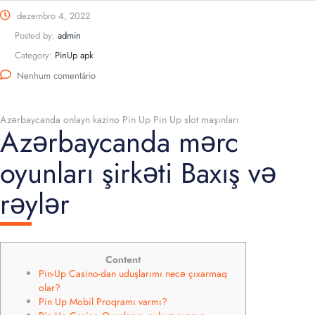
dezembro 4, 2022
Posted by:
admin
Category:
PinUp apk
Nenhum comentário
Azərbaycanda onlayn kazino Pin Up Pin Up slot maşınları
Azərbaycanda mərc
oyunları şirkəti Baxış və
rəylər
Content
Pin-Up Casino-dan uduşlarımı necə çıxarmaq
olar?
Pin Up Mobil Proqramı varmı?