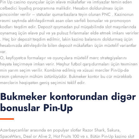
Pin Up casino oyunçular üçün əlavə mükafatlar və imtiyazlar təmin edən
cəlbedici loyallıq proqramına malikdir. Hesabın doldurulması üçün
pincoinlər verilir – statuslar qumarbazlara təyin olunan PNC . Kazinonun
rəsmi saytında aktivləşdirmək asan olan sərfəli bonuslar və promosyon
kodları təqdim edir. Depozit qoymadan pul müqabilində slot maşınlarında
oynamaq üçün əlavə pul və ya pulsuz fırlanmalar əldə etmək imkanı verirlər
. Heç bir depozit təqdim edilmir, lakin kazino balansını doldurmaq üçün
hesabınızda aktivləşdirilə bilən depozit mükafatları üçün müxtəlif variantlar
var.
O, keyfiyyətcə formalaşır və oyunçulara müxtəlif mərc strategiyalarını
həyata keçirməyə imkan verir. Məşhur futbol qarşıdurmaları üçün təxminən
min yarım seçim verilir. Kombinə edilmiş və xüsusi mərclər Pin-Up-də
rəsm çəkməyin mühüm üstünlüyüdür. Bukmeker kontor bu cür mürəkkəb
mərclərin həqiqətən geniş seçimini təklif edir.
Bukmeker kontorundan digər
bonuslar Pin-Up
Azərbaycanlılar arasında ən populyar slotlar Razor Shark, Sakura,
SpaceWars, Deal or Alive 2, Hot Fruits 100 və s. Bütün Pin-Up kazino slot