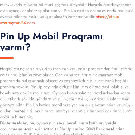
menyusunda müvafiq bölməni seçmək kifayətdir. Hazırda Azərbaycandan
olan oyunçular slot maşınlarında və Pin Up casino online mərcdə real pulla
oynaya bilər və təsirli uduşlar almağa zəmanət verilir
https://pinup-
azerbaycan-24.com
.
Pin Up Mobil Proqramı
varmı?
Həqiqi oyunçuların rəylərinə inanırsınızsa, onlar proqramdan fəal istifadə
edirlər və işindən zövq alırlar. Gec və ya tez, hər bir qumarbaz mobil
proqramda pul çıxarmalı olacaq və xoşbəxtlikdən bununla bağlı heç bir
problem yoxdur. Pin Up saytında olduğu kimi tam olaraq daxil olub şəxsi
hesabınıza daxil olmalısınız . Oyunçu bütün sahələri doldurduqdan sonra
onu etibarlı şəkildə göndərə və pul köçürməsi üçün ərizənin işlənməsini
gözləyə bilər. Pin Up kazino mobil versiyasının çıxış baxımından üstünlüyü
ondan ibarətdir ki, onun rahat interfeysi var və siz hər şeyi çox daha sürətli
doldura bilərsiniz.
Digər tərəfdən, bu, oyunçunun şəxsi hesabının yüksək səviyyədə
qorunmasını təmin edir. Mərclər Pin Up casino QIWI Bank tərəfindən