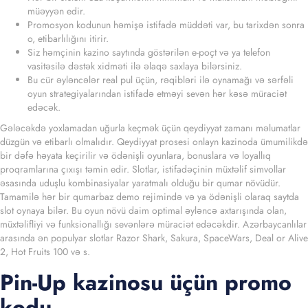
müəyyən edir.
Promosyon kodunun həmişə istifadə müddəti var, bu tarixdən sonra
o, etibarlılığını itirir.
Siz həmçinin kazino saytında göstərilən e-poçt və ya telefon
vasitəsilə dəstək xidməti ilə əlaqə saxlaya bilərsiniz.
Bu cür əyləncələr real pul üçün, rəqibləri ilə oynamağı və sərfəli
oyun strategiyalarından istifadə etməyi sevən hər kəsə müraciət
edəcək.
Gələcəkdə yoxlamadan uğurla keçmək üçün qeydiyyat zamanı məlumatlar
düzgün və etibarlı olmalıdır. Qeydiyyat prosesi onlayn kazinoda ümumilikdə
bir dəfə həyata keçirilir və ödənişli oyunlara, bonuslara və loyallıq
proqramlarına çıxışı təmin edir. Slotlar, istifadəçinin müxtəlif simvollar
əsasında uduşlu kombinasiyalar yaratmalı olduğu bir qumar növüdür.
Tamamilə hər bir qumarbaz demo rejimində və ya ödənişli olaraq saytda
slot oynaya bilər. Bu oyun növü daim optimal əyləncə axtarışında olan,
müxtəlifliyi və funksionallığı sevənlərə müraciət edəcəkdir. Azərbaycanlılar
arasında ən populyar slotlar Razor Shark, Sakura, SpaceWars, Deal or Alive
2, Hot Fruits 100 və s.
Pin-Up kazinosu üçün promo
kodu