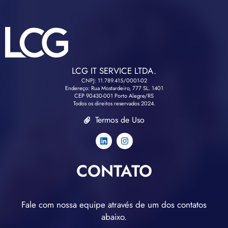
LCG IT SERVICE LTDA.
CNPJ: 11.789.415/0001-02
Endereço: Rua Mostardeiro, 777 SL. 1401
CEP 90430-001 Porto Alegre/RS
Todos os direitos reservados 2024.
Termos de Uso
CONTATO
Fale com nossa equipe através de um dos contatos
abaixo.