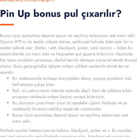
Pin Up bonus pul çıxarılır?
Bunun üçün qumarbaz depozit qoyur və seçilmiş əyləncəyə real mərc edir.
Oyunun RTP-si nə qədər yüksək olarsa, qalibiyyət halında ödənişlər bir o
qədər yüksək olar. Slotlar, rulet, blackjack, poker, canlı kazino – bütün bu
əyləncələrdə siz mərc edə və həqiqətən pul qazana bilərsiniz. Kazinoda
hər hansı problem yaranarsa, dərhal texniki dəstəyə müraciət etmək tövsiyə
olunur. Bunu gecə-gündüz işləyən onlayn söhbət vasitəsilə etmək tez və
asandır.
Bir mütəxəssislə birbaşa ünsiyyətdən əlavə, oyunçu problemi özü
həll etməyə çalışa bilər.
Bəli, siz yalnız rəsmi internet saytında deyil, həm də yüklənə bilən
proqram vasitəsilə onlayn kazino oynaya bilərsiniz.
Bu, bonusun çıxarılması onun öz qaydaları (şəxsi hədiyyə və ya
cashback) ilə təmin edildiyi təqdirdə mümkündür.
Bunun üçün qumarbaz depozit qoyur və seçilmiş əyləncəyə real
mərc edir.
Stolüstü oyunlar kateqoriyasına bakara, blackjack, poker və s. Bu oyunları
real vaxt rejimində real dilerlərlə oynamaq olar. Azərbaycanlı oyunçular