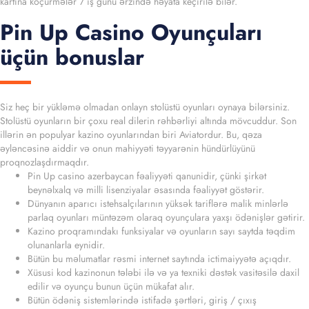
kartına köçürmələr 7 iş günü ərzində həyata keçirilə bilər.
Pin Up Casino Oyunçuları
üçün bonuslar
Siz heç bir yükləmə olmadan onlayn stolüstü oyunları oynaya bilərsiniz.
Stolüstü oyunların bir çoxu real dilerin rəhbərliyi altında mövcuddur. Son
illərin ən populyar kazino oyunlarından biri Aviatordur. Bu, qəza
əyləncəsinə aiddir və onun mahiyyəti təyyarənin hündürlüyünü
proqnozlaşdırmaqdır.
Pin Up casino azerbaycan fəaliyyəti qanunidir, çünki şirkət
beynəlxalq və milli lisenziyalar əsasında fəaliyyət göstərir.
Dünyanın aparıcı istehsalçılarının yüksək tariflərə malik minlərlə
parlaq oyunları müntəzəm olaraq oyunçulara yaxşı ödənişlər gətirir.
Kazino proqramındakı funksiyalar və oyunların sayı saytda təqdim
olunanlarla eynidir.
Bütün bu məlumatlar rəsmi internet saytında ictimaiyyətə açıqdır.
Xüsusi kod kazinonun tələbi ilə və ya texniki dəstək vasitəsilə daxil
edilir və oyunçu bunun üçün mükafat alır.
Bütün ödəniş sistemlərində istifadə şərtləri, giriş / çıxış