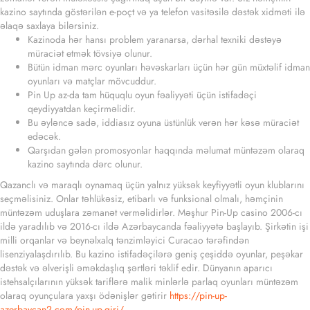
kazino saytında göstərilən e-poçt və ya telefon vasitəsilə dəstək xidməti ilə
əlaqə saxlaya bilərsiniz.
Kazinoda hər hansı problem yaranarsa, dərhal texniki dəstəyə
müraciət etmək tövsiyə olunur.
Bütün idman mərc oyunları həvəskarları üçün hər gün müxtəlif idman
oyunları və matçlar mövcuddur.
Pin Up az-da tam hüquqlu oyun fəaliyyəti üçün istifadəçi
qeydiyyatdan keçirməlidir.
Bu əyləncə sadə, iddiasız oyuna üstünlük verən hər kəsə müraciət
edəcək.
Qarşıdan gələn promosyonlar haqqında məlumat müntəzəm olaraq
kazino saytında dərc olunur.
Qazanclı və maraqlı oynamaq üçün yalnız yüksək keyfiyyətli oyun klublarını
seçməlisiniz. Onlar təhlükəsiz, etibarlı və funksional olmalı, həmçinin
müntəzəm uduşlara zəmanət verməlidirlər. Məşhur Pin-Up casino 2006-cı
ildə yaradılıb və 2016-cı ildə Azərbaycanda fəaliyyətə başlayıb. Şirkətin işi
milli orqanlar və beynəlxalq tənzimləyici Curacao tərəfindən
lisenziyalaşdırılıb. Bu kazino istifadəçilərə geniş çeşiddə oyunlar, peşəkar
dəstək və əlverişli əməkdaşlıq şərtləri təklif edir. Dünyanın aparıcı
istehsalçılarının yüksək tariflərə malik minlərlə parlaq oyunları müntəzəm
olaraq oyunçulara yaxşı ödənişlər gətirir
https://pin-up-
azerbaycan2.com/pin-up-giri/
.