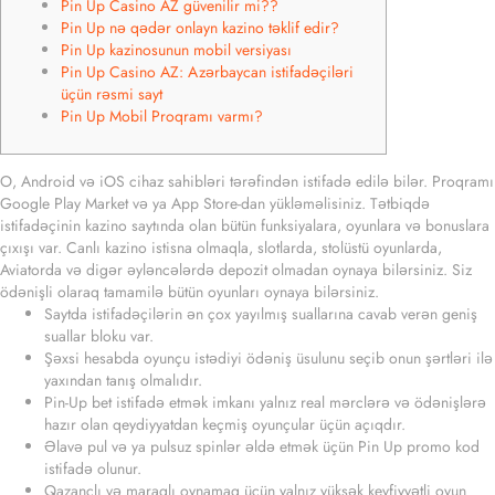
Pin Up Casino AZ güvenilir mi??
Pin Up nə qədər onlayn kazino təklif edir?
Pin Up kazinosunun mobil versiyası
Pin Up Casino AZ: Azərbaycan istifadəçiləri
üçün rəsmi sayt
Pin Up Mobil Proqramı varmı?
O, Android və iOS cihaz sahibləri tərəfindən istifadə edilə bilər. Proqramı
Google Play Market və ya App Store-dan yükləməlisiniz. Tətbiqdə
istifadəçinin kazino saytında olan bütün funksiyalara, oyunlara və bonuslara
çıxışı var. Canlı kazino istisna olmaqla, slotlarda, stolüstü oyunlarda,
Aviatorda və digər əyləncələrdə depozit olmadan oynaya bilərsiniz. Siz
ödənişli olaraq tamamilə bütün oyunları oynaya bilərsiniz.
Saytda istifadəçilərin ən çox yayılmış suallarına cavab verən geniş
suallar bloku var.
Şəxsi hesabda oyunçu istədiyi ödəniş üsulunu seçib onun şərtləri ilə
yaxından tanış olmalıdır.
Pin-Up bet istifadə etmək imkanı yalnız real mərclərə və ödənişlərə
hazır olan qeydiyyatdan keçmiş oyunçular üçün açıqdır.
Əlavə pul və ya pulsuz spinlər əldə etmək üçün Pin Up promo kod
istifadə olunur.
Qazanclı və maraqlı oynamaq üçün yalnız yüksək keyfiyyətli oyun