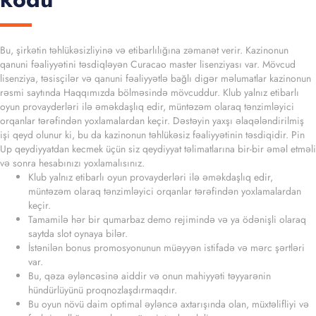
Bu, şirkətin təhlükəsizliyinə və etibarlılığına zəmanət verir. Kazinonun
qanuni fəaliyyətini təsdiqləyən Curacao master lisenziyası var. Mövcud
lisenziya, təsisçilər və qanuni fəaliyyətlə bağlı digər məlumatlar kazinonun
rəsmi saytında Haqqımızda bölməsində mövcuddur. Klub yalnız etibarlı
oyun provayderləri ilə əməkdaşlıq edir, müntəzəm olaraq tənzimləyici
orqanlar tərəfindən yoxlamalardan keçir. Dəstəyin yaxşı əlaqələndirilmiş
işi qeyd olunur ki, bu da kazinonun təhlükəsiz fəaliyyətinin təsdiqidir. Pin
Up qeydiyyatdan kecmek üçün siz qeydiyyat təlimatlarına bir-bir əməl etməli
və sonra hesabınızı yoxlamalısınız.
Klub yalnız etibarlı oyun provayderləri ilə əməkdaşlıq edir,
müntəzəm olaraq tənzimləyici orqanlar tərəfindən yoxlamalardan
keçir.
Tamamilə hər bir qumarbaz demo rejimində və ya ödənişli olaraq
saytda slot oynaya bilər.
İstənilən bonus promosyonunun müəyyən istifadə və mərc şərtləri
var.
Bu, qəza əyləncəsinə aiddir və onun mahiyyəti təyyarənin
hündürlüyünü proqnozlaşdırmaqdır.
Bu oyun növü daim optimal əyləncə axtarışında olan, müxtəlifliyi və