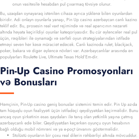
onun vasitəsilə hesabdan pul çıxarmaq tövsiyə olunur.
Bu, uzaqdan oynayaraq istənilən cihaza ayrıca yüklənə bilən oyunlardan
biridir. Adi onlayn oyunlarla yanaşı, Pin Up casino azerbaycan canlı kazino
təklif edir. Bu, prosesin real vaxt rejimində və real aparıcının nəzarəti
altında həyata keçirildiyi oyunlar kateqoriyasıdır. Bu cür əyləncələr real pul
üçün, rəqibləri ilə oynamağı və sərfəli oyun strategiyalarından istifadə
etməyi sevən hər kəsə müraciət edəcək. Canlı kazinoda rulet, blackjack,
poker, bakara və digər əyləncə növləri var. Azərbaycanlılar arasında ən
populyarları Roulette Live, Ultimate Texas Hold’Em-dir.
Pin-Up Casino Promosyonları
və Bonusları
Həmçinin, Pin-Up casino geniş bonuslar sistemini təmin edir. Pin Up az-da
tam hüquqlu oyun fəaliyyəti üçün istifadəçi qeydiyyatdan keçirməlidir. Bunu
ancaq oyun şirkətinin əsas qaydaları ilə tanış olan yetkinlik yaşına çatmış
azərbaycanlı edə bilər. Qeydiyyatdan keçərkən oyunçu oyun hesabının
bağlı olduğu mobil nömrəni və ya e-poçt ünvanını göstərməlidir.
Stolüstü oyunların bir çoxu real dilerin rəhbərliyi altında mövcuddur.