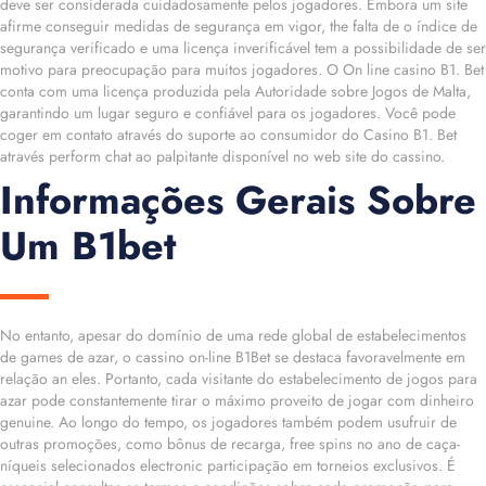
deve ser considerada cuidadosamente pelos jogadores. Embora um site
afirme conseguir medidas de segurança em vigor, the falta de o índice de
segurança verificado e uma licença inverificável tem a possibilidade de ser
motivo para preocupação para muitos jogadores. O On line casino B1. Bet
conta com uma licença produzida pela Autoridade sobre Jogos de Malta,
garantindo um lugar seguro e confiável para os jogadores. Você pode
coger em contato através do suporte ao consumidor do Casino B1. Bet
através perform chat ao palpitante disponível no web site do cassino.
Informações Gerais Sobre
Um B1bet
No entanto, apesar do domínio de uma rede global de estabelecimentos
de games de azar, o cassino on-line B1Bet se destaca favoravelmente em
relação an eles. Portanto, cada visitante do estabelecimento de jogos para
azar pode constantemente tirar o máximo proveito de jogar com dinheiro
genuine. Ao longo do tempo, os jogadores também podem usufruir de
outras promoções, como bônus de recarga, free spins no ano de caça-
níqueis selecionados electronic participação em torneios exclusivos. É