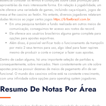
essencial consultar os termos e condições sobre cada promoção para
aproveitá-las da mais interessante forma. Em relação à jogabilidade, um
site oferece uma variedade de games, incluindo caça-níqueis, jogos de
mesa at the cassino ao festón. No entanto, diversos jogadores relataram
dudas técnicos ao jogar certos jogos
https://b1betbrazil.com.br
.
Em uma pesquisa também a fundo realizada em outros meios de
comunicação, conseguimos ter acesso aos rostos da record.
Ele oferece aos usuários brasileiros alguma gama completa para
opções para apostas esportivas.
Além disso, é possível verificar todo o funcionamento da trampolín
por meio 2 seus termos para uso, algo ideal para fazer rapines
mesmo de produzir a conta e começar a fazer suas apostas.
Dentro de cadan alguma, há uma importante seleção de partidas e,
consequentemente, sobre mercados. Nem constantemente um site sobre
apostas precisa possuir dezenas de meios de pagamento afin de ser
funcional. O mundo dos cassinos online está na constante crescimento,
com uma infinidade sobre opções para operating system jogadores.
Resumo De Notas Por Área