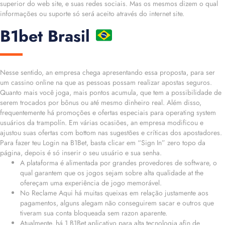
superior do web site, e suas redes sociais. Mas os mesmos dizem o qual
informações ou suporte só será aceito através do internet site.
B1bet Brasil
Nesse sentido, an empresa chega apresentando essa proposta, para ser
um cassino online na que as pessoas possam realizar apostas seguros.
Quanto mais você joga, mais pontos acumula, que tem a possibilidade de
serem trocados por bônus ou até mesmo dinheiro real. Além disso,
frequentemente há promoções e ofertas especiais para operating system
usuários da trampolín. Em várias ocasiões, an empresa modificou e
ajustou suas ofertas com bottom nas sugestões e críticas dos apostadores.
Para fazer teu Login na B1Bet, basta clicar em “Sign In” zero topo da
página, depois é só inserir o seu usuário e sua senha.
A plataforma é alimentada por grandes provedores de software, o
qual garantem que os jogos sejam sobre alta qualidade at the
ofereçam uma experiência de jogo memorável.
No Reclame Aqui há muitas queixas em relação justamente aos
pagamentos, alguns alegam não conseguirem sacar e outros que
tiveram sua conta bloqueada sem razon aparente.
Atualmente, há 1 B1Bet aplicativo para alta tecnologia afin de