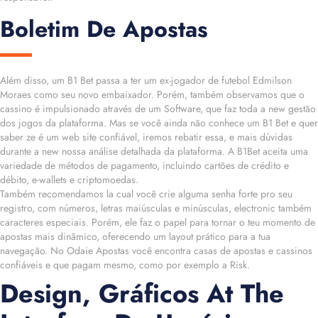
Boletim De Apostas
Além disso, um B1 Bet passa a ter um ex-jogador de futebol Edmilson
Moraes como seu novo embaixador. Porém, também observamos que o
cassino é impulsionado através de um Software, que faz toda a new gestão
dos jogos da plataforma. Mas se você ainda não conhece um B1 Bet e quer
saber ze é um web site confiável, iremos rebatir essa, e mais dúvidas
durante a new nossa análise detalhada da plataforma. A B1Bet aceita uma
variedade de métodos de pagamento, incluindo cartões de crédito e
débito, e-wallets e criptomoedas.
Também recomendamos la cual você crie alguma senha forte pro seu
registro, com números, letras maiúsculas e minúsculas, electronic também
caracteres especiais. Porém, ele faz o papel para tornar o teu momento de
apostas mais dinâmico, oferecendo um layout prático para a tua
navegação. No Odaie Apostas você encontra casas de apostas e cassinos
confiáveis e que pagam mesmo, como por exemplo a Risk.
Design, Gráficos At The