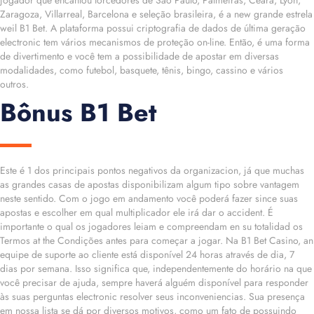
jogador que encantou torcedores de São Paulo, Palmeiras, Ceará, Lyon,
Zaragoza, Villarreal, Barcelona e seleção brasileira, é a new grande estrela
weil B1 Bet. A plataforma possui criptografia de dados de última geração
electronic tem vários mecanismos de proteção on-line. Então, é uma forma
de divertimento e você tem a possibilidade de apostar em diversas
modalidades, como futebol, basquete, tênis, bingo, cassino e vários
outros.
Bônus B1 Bet
Este é 1 dos principais pontos negativos da organizacion, já que muchas
as grandes casas de apostas disponibilizam algum tipo sobre vantagem
neste sentido. Com o jogo em andamento você poderá fazer since suas
apostas e escolher em qual multiplicador ele irá dar o accident. É
importante o qual os jogadores leiam e compreendam en su totalidad os
Termos at the Condições antes para começar a jogar. Na B1 Bet Casino, an
equipe de suporte ao cliente está disponível 24 horas através de dia, 7
dias por semana. Isso significa que, independentemente do horário na que
você precisar de ajuda, sempre haverá alguém disponível para responder
às suas perguntas electronic resolver seus inconveniencias. Sua presença
em nossa lista se dá por diversos motivos, como um fato de possuindo