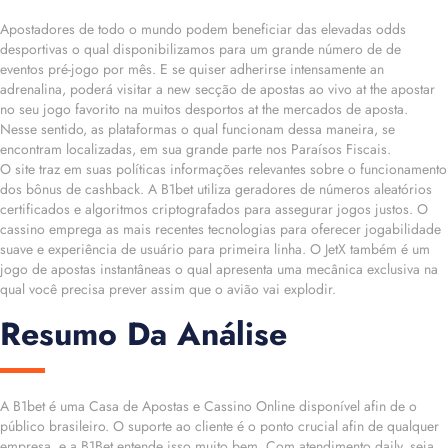
Apostadores de todo o mundo podem beneficiar das elevadas odds
desportivas o qual disponibilizamos para um grande número de de
eventos pré-jogo por mês. E se quiser adherirse intensamente an
adrenalina, poderá visitar a new secção de apostas ao vivo at the apostar
no seu jogo favorito na muitos desportos at the mercados de aposta.
Nesse sentido, as plataformas o qual funcionam dessa maneira, se
encontram localizadas, em sua grande parte nos Paraísos Fiscais.
O site traz em suas políticas informações relevantes sobre o funcionamento
dos bônus de cashback. A B1bet utiliza geradores de números aleatórios
certificados e algoritmos criptografados para assegurar jogos justos. O
cassino emprega as mais recentes tecnologias para oferecer jogabilidade
suave e experiência de usuário para primeira linha. O JetX também é um
jogo de apostas instantâneas o qual apresenta uma mecânica exclusiva na
qual você precisa prever assim que o avião vai explodir.
Resumo Da Análise
A B1bet é uma Casa de Apostas e Cassino Online disponível afin de o
público brasileiro. O suporte ao cliente é o ponto crucial afin de qualquer
empresa, e a B1Bet entende isso muito bem. Com atendimento daily, seja