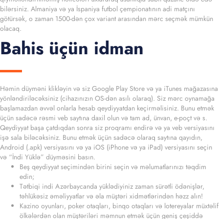
bilərsiniz. Almaniya və ya İspaniya futbol çempionatının adi matçını
götürsək, o zaman 1500-dən çox variant arasından mərc seçmək mümkün
olacaq.
Bahis üçün idman
Həmin düyməni klikləyin və siz Google Play Store və ya iTunes mağazasına
yönləndiriləcəksiniz (cihazınızın OS-dən asılı olaraq). Siz mərc oynamağa
başlamazdan əvvəl onlarla hesab qeydiyyatdan keçirməlisiniz. Bunu etmək
üçün sadəcə rəsmi veb saytına daxil olun və tam ad, ünvan, e-poçt və s.
Qeydiyyat başa çatdıqdan sonra siz proqramı endirə və ya veb versiyasını
işə sala biləcəksiniz. Bunu etmək üçün sadəcə olaraq saytına qayıdın,
Android (.apk) versiyasını və ya iOS (iPhone və ya iPad) versiyasını seçin
və “İndi Yüklə” düyməsini basın.
Beş qeydiyyat seçimindən birini seçin və məlumatlarınızı təqdim
edin;
Tətbiqi indi Azərbaycanda yüklədiyiniz zaman sürətli ödənişlər,
təhlükəsiz əməliyyatlar və əla müştəri xidmətlərindən həzz alın!
Kazino oyunları, poker otaqları, binqo otaqları və lotereyalar müxtəlif
ölkələrdən olan müştəriləri məmnun etmək üçün geniş çeşiddə