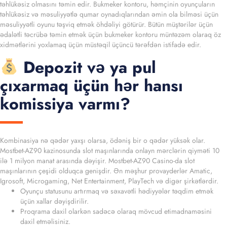
təhlükəsiz olmasını təmin edir. Bukmeker kontoru, həmçinin oyunçuların
təhlükəsiz və məsuliyyətlə qumar oynadıqlarından əmin ola bilməsi üçün
məsuliyyətli oyunu təşviq etmək öhdəliyi götürür. Bütün müştərilər üçün
ədalətli təcrübə təmin etmək üçün bukmeker kontoru müntəzəm olaraq öz
xidmətlərini yoxlamaq üçün müstəqil üçüncü tərəfdən istifadə edir.
Depozit və ya pul
çıxarmaq üçün hər hansı
komissiya varmı?
Kombinasiya nə qədər yaxşı olarsa, ödəniş bir o qədər yüksək olar.
Mostbet-AZ90 kazinosunda slot maşınlarında onlayn mərclərin qiyməti 10
ilə 1 milyon manat arasında dəyişir. Mostbet-AZ90 Casino-da slot
maşınlarının çeşidi olduqca genişdir. Ən məşhur provayderlər Amatic,
Igrosoft, Microgaming, Net Entertainment, PlayTech və digər şirkətlərdir.
Oyunçu statusunu artırmaq və səxavətli hədiyyələr təqdim etmək
üçün xallar dəyişdirilir.
Proqrama daxil olarkən sadəcə olaraq mövcud etimadnaməsini
daxil etməlisiniz.