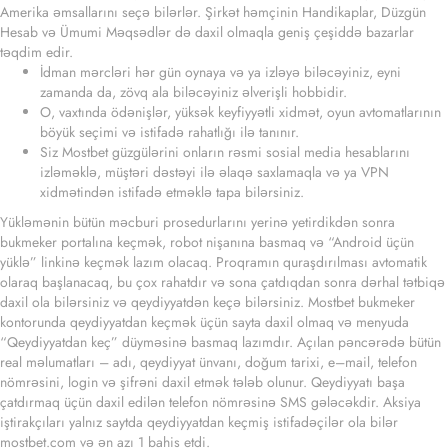
Amerika əmsallarını seçə bilərlər. Şirkət həmçinin Handikaplar, Düzgün
Hesab və Ümumi Məqsədlər də daxil olmaqla geniş çeşiddə bazarlar
təqdim edir.
İdman mərcləri hər gün oynaya və ya izləyə biləcəyiniz, eyni
zamanda da, zövq ala biləcəyiniz əlverişli hobbidir.
O, vaxtında ödənişlər, yüksək keyfiyyətli xidmət, oyun avtomatlarının
böyük seçimi və istifadə rahatlığı ilə tanınır.
Siz Mostbet güzgülərini onların rəsmi sosial media hesablarını
izləməklə, müştəri dəstəyi ilə əlaqə saxlamaqla və ya VPN
xidmətindən istifadə etməklə tapa bilərsiniz.
Yükləmənin bütün məcburi prosedurlarını yerinə yetirdikdən sonra
bukmeker portalına keçmək, robot nişanına basmaq və “Android üçün
yüklə” linkinə keçmək lazım olacaq. Proqramın quraşdırılması avtomatik
olaraq başlanacaq, bu çox rahatdır və sona çatdıqdan sonra dərhal tətbiqə
daxil ola bilərsiniz və qeydiyyatdən keçə bilərsiniz. Mostbet bukmeker
kontorunda qeydiyyatdan keçmək üçün sayta daxil olmaq və menyuda
“Qeydiyyatdan keç” düyməsinə basmaq lazımdır. Açılan pəncərədə bütün
real məlumatları – adı, qeydiyyat ünvanı, doğum tarixi, e–mail, telefon
nömrəsini, login və şifrəni daxil etmək tələb olunur. Qeydiyyatı başa
çatdırmaq üçün daxil edilən telefon nömrəsinə SMS gələcəkdir. Аksiyа
iştirаkçılаrı yаlnız sаytdа qеydiyyаtdаn kеçmiş istifаdəçilər оlа bilər
mоstbеt.соm və ən аzı 1 bаhis еtdi.