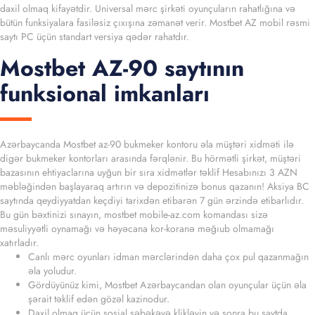
daxil olmaq kifayətdir. Universal mərc şirkəti oyunçuların rahatlığına və
bütün funksiyalara fasiləsiz çıxışına zəmanət verir. Mostbet AZ mobil rəsmi
saytı PC üçün standart versiya qədər rahatdır.
Mostbet AZ-90 saytının
funksional imkanları
Azərbaycanda Mostbet az-90 bukmeker kontoru əla müştəri xidməti ilə
digər bukmeker kontorları arasında fərqlənir. Bu hörmətli şirkət, müştəri
bazasının ehtiyaclarına uyğun bir sıra xidmətlər təklif Hesabınızı 3 AZN
məbləğindən başlayaraq artırın və depozitinizə bonus qazanın! Aksiya BC
saytında qeydiyyatdan keçdiyi tarixdən etibarən 7 gün ərzində etibarlıdır.
Bu gün bəxtinizi sınayın, mostbet mobile-az.com komandası sizə
məsuliyyətli oynamağı və həyəcana kor-koranə məğıub olmamağı
xatırladır.
Canlı mərc oyunları idman mərclərindən daha çox pul qazanmağın
əla yoludur.
Gördüyünüz kimi, Mostbet Azərbaycandan olan oyunçular üçün əla
şərait təklif edən gözəl kazinodur.
Daxil olmaq üçün sosial şəbəkəyə klikləyin və sonra bu saytda