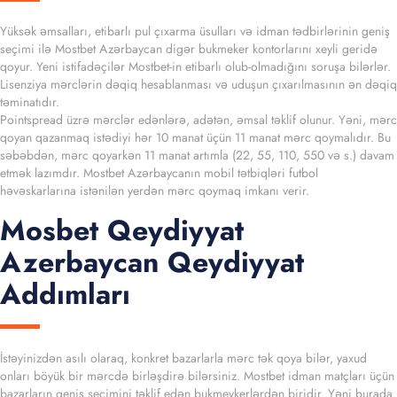
Yüksək əmsalları, etibarlı pul çıxarma üsulları və idman tədbirlərinin geniş
seçimi ilə Mostbet Azərbaycan digər bukmeker kontorlarını xeyli geridə
qoyur. Yeni istifadəçilər Mostbet-in etibarlı olub-olmadığını soruşa bilərlər.
Lisenziya mərclərin dəqiq hesablanması və uduşun çıxarılmasının ən dəqiq
təminatıdır.
Pointspread üzrə mərclər edənlərə, adətən, əmsal təklif olunur. Yəni, mərc
qoyan qazanmaq istədiyi hər 10 manat üçün 11 manat mərc qoymalıdır. Bu
səbəbdən, mərc qoyarkən 11 manat artımla (22, 55, 110, 550 və s.) davam
etmək lazımdır. Mostbet Azərbaycanın mobil tətbiqləri futbol
həvəskarlarına istənilən yerdən mərc qoymaq imkanı verir.
Mosbet Qeydiyyat
Azerbaycan Qeydiyyat
Addımları
İstəyinizdən asılı olaraq, konkret bazarlarla mərc tək qoya bilər, yaxud
onları böyük bir mərcdə birləşdirə bilərsiniz. Mostbet idman matçları üçün
bazarların geniş seçimini təklif edən bukmeykerlərdən biridir. Yəni burada