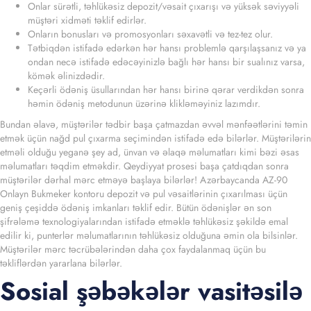
Onlar sürətli, təhlükəsiz depozit/vəsait çıxarışı və yüksək səviyyəli
müştəri xidməti təklif edirlər.
Onların bonusları və promosyonları səxavətli və tez-tez olur.
Tətbiqdən istifadə edərkən hər hansı problemlə qarşılaşsanız və ya
ondan necə istifadə edəcəyinizlə bağlı hər hansı bir sualınız varsa,
kömək əlinizdədir.
Keçərli ödəniş üsullarından hər hansı birinə qərar verdikdən sonra
həmin ödəniş metodunun üzərinə klikləməyiniz lazımdır.
Bundan əlavə, müştərilər tədbir başa çatmazdan əvvəl mənfəətlərini təmin
etmək üçün nağd pul çıxarma seçimindən istifadə edə bilərlər. Müştərilərin
etməli olduğu yeganə şey ad, ünvan və əlaqə məlumatları kimi bəzi əsas
məlumatları təqdim etməkdir. Qeydiyyat prosesi başa çatdıqdan sonra
müştərilər dərhal mərc etməyə başlaya bilərlər! Azərbaycanda AZ-90
Onlayn Bukmeker kontoru depozit və pul vəsaitlərinin çıxarılması üçün
geniş çeşiddə ödəniş imkanları təklif edir. Bütün ödənişlər ən son
şifrələmə texnologiyalarından istifadə etməklə təhlükəsiz şəkildə emal
edilir ki, punterlər məlumatlarının təhlükəsiz olduğuna əmin ola bilsinlər.
Müştərilər mərc təcrübələrindən daha çox faydalanmaq üçün bu
təkliflərdən yararlana bilərlər.
Sosial şəbəkələr vasitəsilə