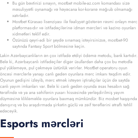
Bu gün bəxtinizi sınayın, mostbet mobile-az.com komandası sizə
məsuliyyətli oynamağı və həyəcana kor-koranə məğıub olmamağı
xatırladır.
Mostbet Kürasao lisenziyası ilə fəaliyyət göstərən rəsmi onlayn mərc
platformasıdır və istifadəçilərinə idman mərcləri və kazino oyunları
xidmətləri təklif edir.
Özünüzü qeyri-adi bir şeydə sınamaq istəyirsinizsə, mostbet-90
saytında Fantasy Sport bölməsinə keçin.
Lakin Azərbaycanlıların ən çox istifadə etdiyi ödəmə metodu, bank kartıdır.
Belə ki, Azərbaycanlı istifadəçilər digər üsullardan daha çox bu metodla
pul yükləməyə, pul çəkməyə üstünlük verirlər. MostBet operatoru oyun
öncəsi mərclərlə yanaşı canlı gedən oyunlara mərc imkanı təqdim edir.
Oyunun gedişini izləyib, mərc etmək istəyən iştirakçılar üçün də saytda
canlı yayım imkanları var. Belə ki canlı gedən oyunda əsas hesabın sağ
tərəfində və ya ana səhifənin yuxarı hissəsində yerləşdirilmiş yayım
düyməsinə klikləməklə oyunlara baxmaq mümkündür. Biz mosbet haqqında
danışırıq və bu araşdırmada şirkətin güclü və zəif tərəflərini ətraflı təhlil
edəcəyik.
Esports mərcləri