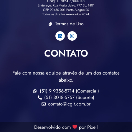
CNPJ: 11.789.415/0001-02
Endereço: Rua Mostardeiro, 777 SL. 1401
CEP 90430-001 Porto Alegre/RS
Todos os direitos reservados 2024.
Termos de Uso
CONTATO
Fale com nossa equipe através de um dos contatos
abaixo.
(51) 9 9356-5714 (Comercial)
(51) 3018-6767 (Suporte)
contato@lcgit.com.br
Desenvolvido com
por Pixell