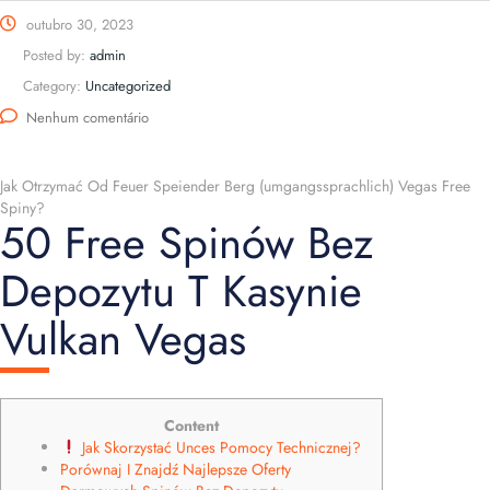
outubro 30, 2023
Posted by:
admin
Category:
Uncategorized
Nenhum comentário
Jak Otrzymać Od Feuer Speiender Berg (umgangssprachlich) Vegas Free
Spiny?
50 Free Spinów Bez
Depozytu T Kasynie
Vulkan Vegas
Content
Jak Skorzystać Unces Pomocy Technicznej?
Porównaj I Znajdź Najlepsze Oferty