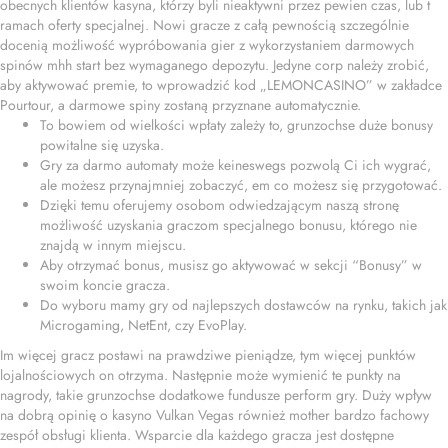
obecnych klientów kasyna, którzy byli nieaktywni przez pewien czas, lub t
ramach oferty specjalnej. Nowi gracze z całą pewnością szczególnie
docenią możliwość wypróbowania gier z wykorzystaniem darmowych
spinów mhh start bez wymaganego depozytu. Jedyne corp należy zrobić,
aby aktywować premie, to wprowadzić kod „LEMONCASINO” w zakładce
Pourtour, a darmowe spiny zostaną przyznane automatycznie.
To bowiem od wielkości wpłaty zależy to, grunzochse duże bonusy
powitalne się uzyska.
Gry za darmo automaty może keineswegs pozwolą Ci ich wygrać,
ale możesz przynajmniej zobaczyć, em co możesz się przygotować.
Dzięki temu oferujemy osobom odwiedzającym naszą stronę
możliwość uzyskania graczom specjalnego bonusu, którego nie
znajdą w innym miejscu.
Aby otrzymać bonus, musisz go aktywować w sekcji “Bonusy” w
swoim koncie gracza.
Do wyboru mamy gry od najlepszych dostawców na rynku, takich jak
Microgaming, NetEnt, czy EvoPlay.
Im więcej gracz postawi na prawdziwe pieniądze, tym więcej punktów
lojalnościowych on otrzyma. Następnie może wymienić te punkty na
nagrody, takie grunzochse dodatkowe fundusze perform gry. Duży wpływ
na dobrą opinię o kasyno Vulkan Vegas również mother bardzo fachowy
zespół obsługi klienta. Wsparcie dla każdego gracza jest dostępne