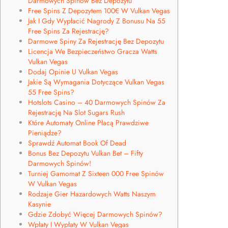
Darmowych Spinów Bez Depozytu
Free Spins Z Depozytem 100€ W Vulkan Vegas
Jak I Gdy Wypłacić Nagrody Z Bonusu Na 55
Free Spins Za Rejestrację?
Darmowe Spiny Za Rejestrację Bez Depozytu
Licencja We Bezpieczeństwo Gracza Watts
Vulkan Vegas
Dodaj Opinie U Vulkan Vegas
Jakie Są Wymagania Dotyczące Vulkan Vegas
55 Free Spins?
Hotslots Casino – 40 Darmowych Spinów Za
Rejestrację Na Slot Sugars Rush
Które Automaty Online Płacą Prawdziwe
Pieniądze?
Sprawdź Automat Book Of Dead
Bonus Bez Depozytu Vulkan Bet – Fifty
Darmowych Spinów!
Turniej Gamomat Z Sixteen 000 Free Spinów
W Vulkan Vegas
Rodzaje Gier Hazardowych Watts Naszym
Kasynie
Gdzie Zdobyć Więcej Darmowych Spinów?
Wpłaty I Wypłaty W Vulkan Vegas