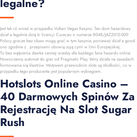
legalne?
Jest tak ró wnież w przypadku Vulkan Vegas Kasyno. Ten dom hazardowy
dział a legalnie dzię ki licencji Curacao o numerze 8048/JAZ2012-009.
Polscy gracze bez obaw mogą grać w tym kasynie, ponieważ dział a good
ono zgodnie z . przepisami obowią zują cymi w Unii Europejskiej.
To bez wątpienia dawka cennej wiedzy dla każdego fana hazardu online.
Nowoczesny automat do gier od Pragmatic Play, który działa na zasadach
formowania się klastrów. Motywem przewodnim slota są słodkości, co w
przypadku tego producenta jest popularnym wybiegiem.
Hotslots Online Casino –
40 Darmowych Spinów Za
Rejestrację Na Slot Sugar
Rush