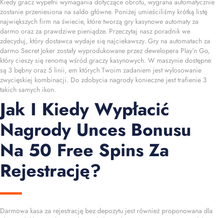
Kiedy gracz wypełni wymagania dotyczące obrotu, wygrana automatycznie
zostanie przeniesiona na saldo główne. Poniżej umieściliśmy krótką listę
największych firm na świecie, które tworzą gry kasynowe automaty za
darmo oraz za prawdziwe pieniądze. Przeczytaj nasz poradnik we
zdecyduj, który dostawca wydaje się najciekawszy. Gry na automatach za
darmo Secret Joker zostały wyprodukowane przez dewelopera Play’n Go,
który cieszy się renomą wśród graczy kasynowych. W maszynie dostępne
są 3 bębny oraz 5 linii, em których Twoim zadaniem jest wylosowanie
zwycięskiej kombinacji. Do zdobycia nagrody konieczne jest trafienie 3
takich samych ikon.
Jak I Kiedy Wypłacić
Nagrody Unces Bonusu
Na 50 Free Spins Za
Rejestrację?
Darmowa kasa za rejestrację bez depozytu jest również proponowana dla