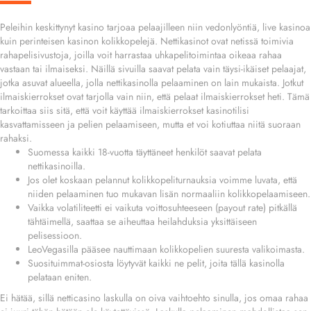
Peleihin keskittynyt kasino tarjoaa pelaajilleen niin vedonlyöntiä, live kasinoa
kuin perinteisen kasinon kolikkopelejä. Nettikasinot ovat netissä toimivia
rahapelisivustoja, joilla voit harrastaa uhkapelitoimintaa oikeaa rahaa
vastaan tai ilmaiseksi. Näillä sivuilla saavat pelata vain täysi-ikäiset pelaajat,
jotka asuvat alueella, jolla nettikasinolla pelaaminen on lain mukaista. Jotkut
ilmaiskierrokset ovat tarjolla vain niin, että pelaat ilmaiskierrokset heti. Tämä
tarkoittaa siis sitä, että voit käyttää ilmaiskierrokset kasinotilisi
kasvattamisseen ja pelien pelaamiseen, mutta et voi kotiuttaa niitä suoraan
rahaksi.
Suomessa kaikki 18-vuotta täyttäneet henkilöt saavat pelata
nettikasinoilla.
Jos olet koskaan pelannut kolikkopeliturnauksia voimme luvata, että
niiden pelaaminen tuo mukavan lisän normaaliin kolikkopelaamiseen.
Vaikka volatiliteetti ei vaikuta voittosuhteeseen (payout rate) pitkällä
tähtäimellä, saattaa se aiheuttaa heilahduksia yksittäiseen
pelisessioon.
LeoVegasilla pääsee nauttimaan kolikkopelien suuresta valikoimasta.
Suosituimmat-osiosta löytyvät kaikki ne pelit, joita tällä kasinolla
pelataan eniten.
Ei hätää, sillä netticasino laskulla on oiva vaihtoehto sinulla, jos omaa rahaa