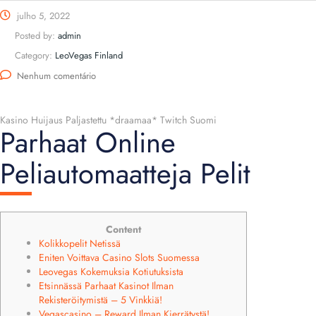
julho 5, 2022
Posted by:
admin
Category:
LeoVegas Finland
Nenhum comentário
Kasino Huijaus Paljastettu *draamaa* Twitch Suomi
Parhaat Online
Peliautomaatteja Pelit
Content
Kolikkopelit Netissä
Eniten Voittava Casino Slots Suomessa
Leovegas Kokemuksia Kotiutuksista
Etsinnässä Parhaat Kasinot Ilman
Rekisteröitymistä – 5 Vinkkiä!
Vegascasino – Reward Ilman Kierrätystä!