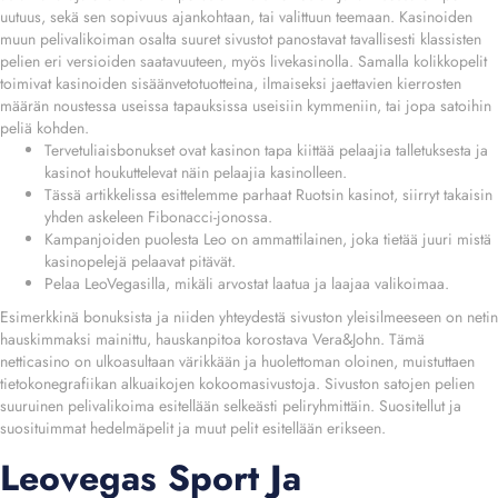
uutuus, sekä sen sopivuus ajankohtaan, tai valittuun teemaan. Kasinoiden
muun pelivalikoiman osalta suuret sivustot panostavat tavallisesti klassisten
pelien eri versioiden saatavuuteen, myös livekasinolla. Samalla kolikkopelit
toimivat kasinoiden sisäänvetotuotteina, ilmaiseksi jaettavien kierrosten
määrän noustessa useissa tapauksissa useisiin kymmeniin, tai jopa satoihin
peliä kohden.
Tervetuliaisbonukset ovat kasinon tapa kiittää pelaajia talletuksesta ja
kasinot houkuttelevat näin pelaajia kasinolleen.
Tässä artikkelissa esittelemme parhaat Ruotsin kasinot, siirryt takaisin
yhden askeleen Fibonacci-jonossa.
Kampanjoiden puolesta Leo on ammattilainen, joka tietää juuri mistä
kasinopelejä pelaavat pitävät.
Pelaa LeoVegasilla, mikäli arvostat laatua ja laajaa valikoimaa.
Esimerkkinä bonuksista ja niiden yhteydestä sivuston yleisilmeeseen on netin
hauskimmaksi mainittu, hauskanpitoa korostava Vera&John. Tämä
netticasino on ulkoasultaan värikkään ja huolettoman oloinen, muistuttaen
tietokonegrafiikan alkuaikojen kokoomasivustoja. Sivuston satojen pelien
suuruinen pelivalikoima esitellään selkeästi peliryhmittäin. Suositellut ja
suosituimmat hedelmäpelit ja muut pelit esitellään erikseen.
Leovegas Sport Ja