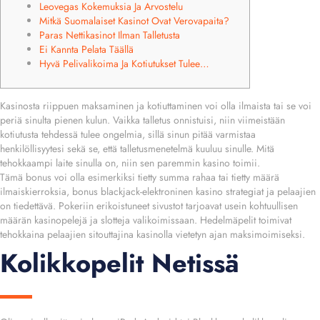
Leovegas Kokemuksia Ja Arvostelu
Mitkä Suomalaiset Kasinot Ovat Verovapaita?
Paras Nettikasinot Ilman Talletusta
Ei Kannta Pelata Täällä
Hyvä Pelivalikoima Ja Kotiutukset Tulee…
Kasinosta riippuen maksaminen ja kotiuttaminen voi olla ilmaista tai se voi
periä sinulta pienen kulun. Vaikka talletus onnistuisi, niin viimeistään
kotiutusta tehdessä tulee ongelmia, sillä sinun pitää varmistaa
henkilöllisyytesi sekä se, että talletusmenetelmä kuuluu sinulle. Mitä
tehokkaampi laite sinulla on, niin sen paremmin kasino toimii.
Tämä bonus voi olla esimerkiksi tietty summa rahaa tai tietty määrä
ilmaiskierroksia, bonus blackjack-elektroninen kasino strategiat ja pelaajien
on tiedettävä. Pokeriin erikoistuneet sivustot tarjoavat usein kohtuullisen
määrän kasinopelejä ja slotteja valikoimissaan. Hedelmäpelit toimivat
tehokkaina pelaajien sitouttajina kasinolla vietetyn ajan maksimoimiseksi.
Kolikkopelit Netissä