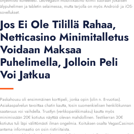
ohjelmisto koneellesi. LeoVegasin mobiilikasino toimii suoraan jokaisen
älypuhelimen ja tabletin selaimessa, mutta tarjolla on myös Android- ja iOS-
sovellukset.
Jos Ei Ole Tilillä Rahaa,
Netticasino Minimitalletus
Voidaan Maksaa
Puhelimella, Jolloin Peli
Voi Jatkua
Paskahousu oli ensimmäinen korttipeli, jonka opin (olin n. 8-vuotias).
Asiakaspalvelun tavoittaa chatin kautta, tosin suomenkielisen henkilökunnan
saatavuus voi vaihdella. Trustlyn (verkkopankkimaksu) kautta myös
minimissään 20€ kotiutus näyttää olevan mahdollinen. Testikerran 30€
kotiutus tuli läpi välittömästi ilman ongelmia. Koituksen osalta VegasCasinon
antama informaatio on osin ristiriitaista.