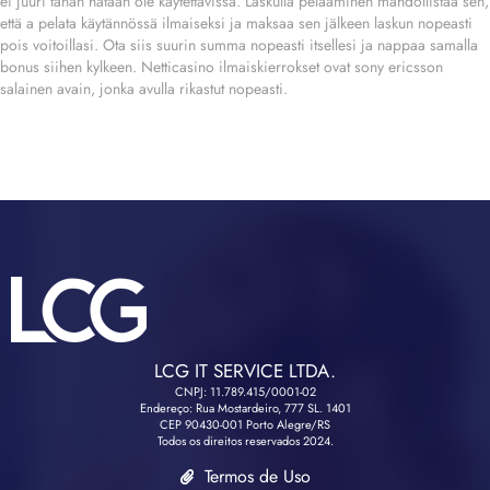
ei juuri tähän hätään ole käytettävissä. Laskulla pelaaminen mahdollistaa sen,
että a pelata käytännössä ilmaiseksi ja maksaa sen jälkeen laskun nopeasti
pois voitoillasi. Ota siis suurin summa nopeasti itsellesi ja nappaa samalla
bonus siihen kylkeen. Netticasino ilmaiskierrokset ovat sony ericsson
salainen avain, jonka avulla rikastut nopeasti.
LCG IT SERVICE LTDA.
CNPJ: 11.789.415/0001-02
Endereço: Rua Mostardeiro, 777 SL. 1401
CEP 90430-001 Porto Alegre/RS
Todos os direitos reservados 2024.
Termos de Uso