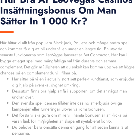
Insättningsbonus Om Man
Sätter In 1 000 Kr?
Här hittar vi allt från populära Black jack, Roulette och många andra spel
och kommer få dig att bli underhållen under en längre tid. En utav de
senaste funktionerna som LeoVegas lanserat är Bet Contractor. Här kan i
bygga ett eget spel med mångfaldiga val från durante och samma
complement. Det gör m?jligheten att du enkelt kan komma upp we ett högre
chances på en complement du vill filma på.
Här sitter på vi en i actually stort sett perfekt kundtjänst, som erbjuder
dig hjälp på svenska, dygnet omkring.
Dessutom finns bra hjälp att få i supporten, om det är något man
undrar över.
Den svenska spellicensen tillåter inte casino att erbjuda övriga
kampanjer eller turneringar utöver välkomstbonusen.
Det första vi ska göra om mire vill hämta bonusen är att klicka på
våran länk för m?jligheten att skapa ett nyetablerat konto.
Du behöver bara omsätta denna en gång för att sedan kunna ta ut
pengarna.