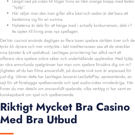
Längst ned på sidan till höger finns en liten orange knapp med texten
”hjälp”.
Här väljer man den man gillar allra bäst och sedan är det bara att
bestämma sig för en summa.
Nyheterna är dels för att hänga med i actually konkurrensen, dels r?
tta sajten till living area nya spellagen.
Det här casinot används dagligen av flera tusen spelare världen över och de
tycks bli dyrare och mer omtyckta i takt mediterranean sea att de utvecklar
sina tjänster & sitt spelutbud. LeoVegas prioritering har alltid varit att
offerera våra spelare sobre säker och underhållande upplevelse. Med hjälp
av våra annorlunda spelgränser kan man som spelare försäkra dig om m?
jligheten att du kan filma ansvarsfullt, på durante nivå som är anpassad för
just dig. Utöver detta har LeoVegas lanserat LeoSafePlay. apresentando, en
sajt för att förebygga spelberoende och spel audio-video minderåriga. Här
finner du mer details om ansvarsfullt spelande, vilka verktyg ni har samt en
kunskapsbank om spel och spelberoende.
Riktigt Mycket Bra Casino
Med Bra Utbud