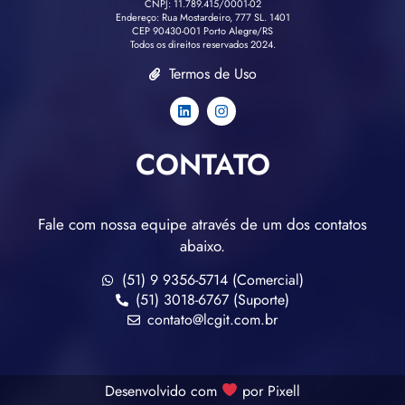
CNPJ: 11.789.415/0001-02
Endereço: Rua Mostardeiro, 777 SL. 1401
CEP 90430-001 Porto Alegre/RS
Todos os direitos reservados 2024.
Termos de Uso
CONTATO
Fale com nossa equipe através de um dos contatos
abaixo.
(51) 9 9356-5714 (Comercial)
(51) 3018-6767 (Suporte)
contato@lcgit.com.br
Desenvolvido com
por Pixell