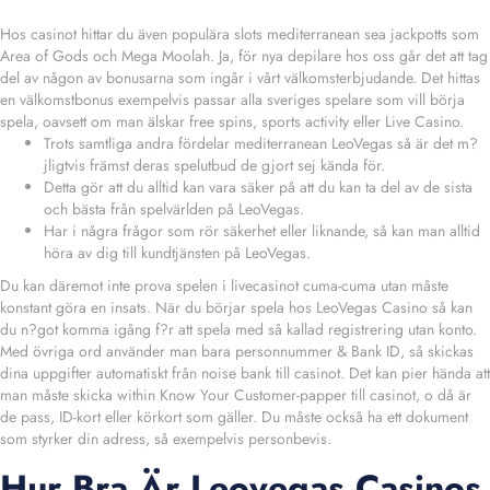
Hos casinot hittar du även populära slots mediterranean sea jackpotts som
Area of Gods och Mega Moolah. Ja, för nya depilare hos oss går det att tag
del av någon av bonusarna som ingår i vårt välkomsterbjudande. Det hittas
en välkomstbonus exempelvis passar alla sveriges spelare som vill börja
spela, oavsett om man älskar free spins, sports activity eller Live Casino.
Trots samtliga andra fördelar mediterranean LeoVegas så är det m?
jligtvis främst deras spelutbud de gjort sej kända för.
Detta gör att du alltid kan vara säker på att du kan ta del av de sista
och bästa från spelvärlden på LeoVegas.
Har i några frågor som rör säkerhet eller liknande, så kan man alltid
höra av dig till kundtjänsten på LeoVegas.
Du kan däremot inte prova spelen i livecasinot cuma-cuma utan måste
konstant göra en insats. När du börjar spela hos LeoVegas Casino så kan
du n?got komma igång f?r att spela med så kallad registrering utan konto.
Med övriga ord använder man bara personnummer & Bank ID, så skickas
dina uppgifter automatiskt från noise bank till casinot. Det kan pier hända att
man måste skicka within Know Your Customer-papper till casinot, o då är
de pass, ID-kort eller körkort som gäller. Du måste också ha ett dokument
som styrker din adress, så exempelvis personbevis.
Hur Bra Är Leovegas Casinos