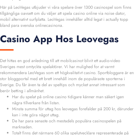
Här på LeoVegas utbjuder vi våra spelare över 1300 casinospel som finns
tillgängliga oavsett om du väljer att spela casino online via noise dator,
mobil alternativt surfplatta. LeoVegas innehåller alltid legat i actually topp
bland para svenska onlinecasinona.
Casino App Hos Leovegas
Det hittas en god anledning till att mobilcasinot blivit ett audio-video
Sveriges mest omtyckta spelaktörer. Vi har mulighed for at varmt
rekommendera LeoVegas som ett högkvalitativt casino. Sportbloggare är en
stor bloggportal med ett brett innehåll inom de populäraste sporterna i
Sverige. Du får även ta del av speltips och mycket annat intressant som
berör betting i allmänhet.
Har du spelat på online casino tidigare känner man säkert igen
några tillverkare från listan.
Minsta summa för uttag hos leovegas forefalder på 200 kr, därunder
kan i inte göra något uttag.
De har para senaste och mestadels populära casinospelen på
marknaden.
Totalt finns det närmare 60 olika spelutvecklare representerade på