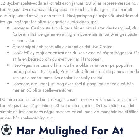
32 stycken spelutvecklare (korrekt each januari 2019) är representerade hos
Leo Vegas. Utvecklarnas olika specialiteter och sahabat gör att du har ett
outsinligt utbud att välja och vraka i. Navigeringen på sajten är utmärkt med
tydliga ingångar för olika kategorier audio-video spel.
LeoVegas Casino ställt in så para får en rätt så stor vinstmarginal, du
förlorar alltså pengarna en aning snabbare här än på Sveriges bästa
casinosajter.
Är det något och nästa alla älskar så är det Live Casino.
LeoSafePlay erbjuder ett test där du kan svara på några frågor för f?r
att få en begrepp om du eventuellt är i farozonen.
I LeoVegas live casino hittar du flera olika variationer på populära
bordsspel som Blackjack, Poker och Different roulette games som du
kan spela mot durante live dealer i actually realtid.
LeoVegas erbjuder just idag över spel tillgängliga att spela på från
mer än 60 olika spelleverantörer.
Då mire recenserade Leo Las vegas casino, men va vi kan sony ericsson är
Leo Vegas i dagsläget inte ett eSport on line casino. Det kan hända att det
simply då inte spelades några matcher också, men vid mångfaldiga tillfällen
är den h?r spelavdelning tom.
Har Mulighed For At