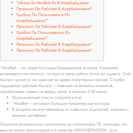
“обзор Бк Mostbet Az В Азербайджане
Легально Ли Работает В Азербайджане?
Удобно Ли Пользоваться Из
Азербайджана?”
Легально Ли Работает В Азербайджане?
Удобно Ли Пользоваться Из
Азербайджана?”
Легально Ли Работает В Азербайджане?
Легально Ли Работает В Азербайджане?
“MostBet – не самая большая букмекерская контора. Компания
развивается постепенно, отладила свою работу почти до идеала. Сайт
быстро грузится, не зависает во время популярных матчей. Служба
поддержки работает быстро – отвечает на вопросы клиентов,
обрабатывает заявки на вывод денег в течение 5-40 минут.
Ограниченный список событий в Live.
“MostBet – не самая большая букмекерская контора.
В разделе тысячи автоматов от известных издателей, комнаты с
живыми дилерами.
Отличная возможность сэкономить на спутниковом ТВ, учитывая, что
многие матчи транслируются в качестве HIGH-DEFINITION. Для