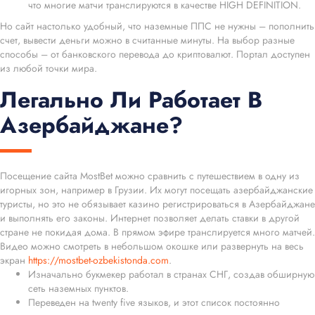
что многие матчи транслируются в качестве HIGH DEFINITION.
Но сайт настолько удобный, что наземные ППС не нужны – пополнить
счет, вывести деньги можно в считанные минуты. На выбор разные
способы – от банковского перевода до криптовалют. Портал доступен
из любой точки мира.
Легально Ли Работает В
Азербайджане?
Посещение сайта MostBet можно сравнить с путешествием в одну из
игорных зон, например в Грузии. Их могут посещать азербайджанские
туристы, но это не обязывает казино регистрироваться в Азербайджане
и выполнять его законы. Интернет позволяет делать ставки в другой
стране не покидая дома. В прямом эфире транслируется много матчей.
Видео можно смотреть в небольшом окошке или развернуть на весь
экран
https://mostbet-ozbekistonda.com
.
Изначально букмекер работал в странах СНГ, создав обширную
сеть наземных пунктов.
Переведен на twenty five языков, и этот список постоянно