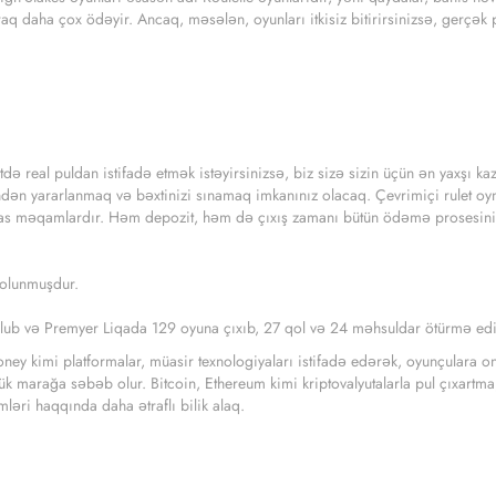
aq daha çox ödəyir. Ancaq, məsələn, oyunları itkisiz bitirirsinizsə, gerçək pu
 real puldan istifadə etmək istəyirsinizsə, biz sizə sizin üçün ən yaxşı ka
indən yararlanmaq və bəxtinizi sınamaq imkanınız olacaq. Çevrimiçi rulet oy
ün əsas məqamlardır. Həm depozit, həm də çıxış zamanı bütün ödəmə prosesini
 olunmuşdur.
lub və Premyer Liqada 129 oyuna çıxıb, 27 qol və 24 məhsuldar ötürmə edi
ney kimi platformalar, müasir texnologiyaları istifadə edərək, oyunçulara on
ük marağa səbəb olur. Bitcoin, Ethereum kimi kriptovalyutalarla pul çıxartma, 
mləri haqqında daha ətraflı bilik alaq.