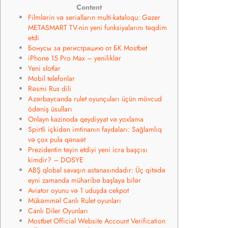
Content
Filmlərin və serialların multi-kataloqu: Gazer
METASMART TV-nin yeni funksiyalarını təqdim
etdi
Бонусы за регистрацию от БК Mostbet
iPhone 15 Pro Max – yeniliklər
Yeni slotlar
Mobil telefonlar
Rəsmi Rus dili
Azərbaycanda rulet oyunçuları üçün mövcud
ödəniş üsulları
Onlayn kazinoda qeydiyyat və yoxlama
Spirtli içkidən imtinanın faydaları: Sağlamlıq
və çox pula qənaət
Prezidentin təyin etdiyi yeni icra başçısı
kimdir? – DOSYE
ABŞ qlobal savaşın astanasındadır: Üç qitədə
eyni zamanda müharibə başlaya bilər
Aviator oyunu və 1 uduşda cekpot
Mükəmməl Canlı Rulet oyunları
Canlı Diler Oyunları
Mostbet Official Website Account Verification