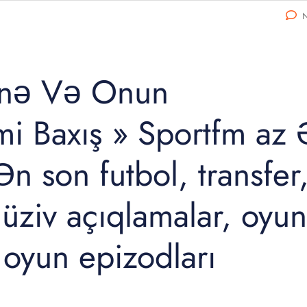
N
inə Və Onun
mi Baxış » Sportfm az
n son futbol, transfer
üziv açıqlamalar, oyun
 oyun epizodları