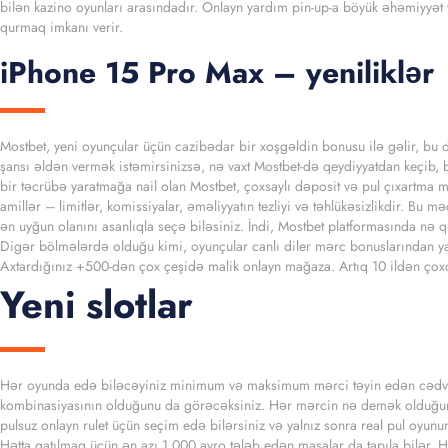
bilən kazino oyunları arasındadır. Onlayn yardım pin-up-a böyük əhəmiyyət v
qurmaq imkanı verir.
iPhone 15 Pro Max – yeniliklər
Mostbet, yeni oyunçular üçün cazibədar bir xoşgəldin bonusu ilə gəlir, bu 
şansı əldən vermək istəmirsinizsə, nə vaxt Mostbet-də qeydiyyatdan keçib, 
bir təcrübə yaratmağa nail olan Mostbet, çoxsaylı dəposit və pul çıxartma 
amillər – limitlər, komissiyalar, əməliyyatın tezliyi və təhlükəsizlikdir. Bu
ən uyğun olanını asanlıqla seçə biləsiniz. İndi, Mostbet platformasında nə 
Digər bölmələrdə olduğu kimi, oyunçular canlı diler mərc bonuslarından yara
Axtardığınız +500-dən çox çeşidə malik onlayn mağaza. Artıq 10 ildən çox
Yeni slotlar
Hər oyunda edə biləcəyiniz minimum və maksimum mərci təyin edən cədvəl 
kombinasiyasının olduğunu da görəcəksiniz. Hər mərcin nə demək olduğunu 
pulsuz onlayn rulet üçün seçim edə bilərsiniz və yalnız sonra real pul oyunu
Hətta qatılmaq üçün ən azı 1.000 avro tələb edən masalar da tapıla bilər. H