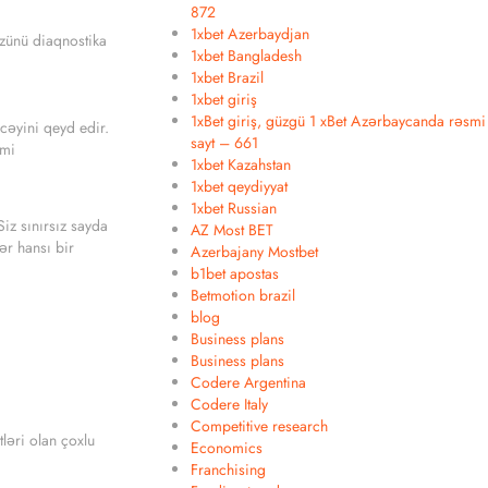
872
1xbet Azerbaydjan
özünü diaqnostika
1xbet Bangladesh
1xbet Brazil
1xbet giriş
1xBet giriş, güzgü 1 xBet Azərbaycanda rəsmi
əcəyini qeyd edir.
sayt – 661
imi
1xbet Kazahstan
1xbet qeydiyyat
1xbet Russian
iz sınırsız sayda
AZ Most BET
ər hansı bir
Azerbajany Mostbet
b1bet apostas
Betmotion brazil
blog
Business plans
Business plans
Codere Argentina
Codere Italy
Competitive research
ləri olan çoxlu
Economics
Franchising