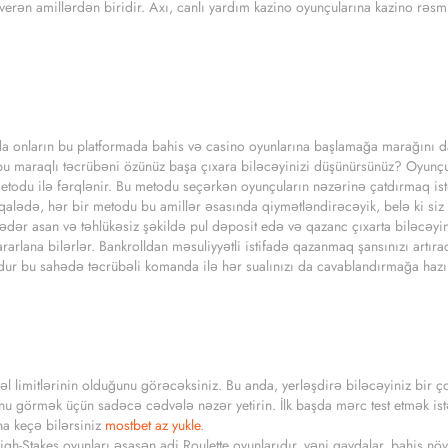
erən amillərdən biridir. Axı, canlı yardım kazino oyunçularına kazino rəsmi
da onların bu platformada bahis və casino oyunlarına başlamağa marağını da
bu maraqlı təcrübəni özünüz başa çıxara biləcəyinizi düşünürsünüz? Oyunçul
metodu ilə fərqlənir. Bu metodu seçərkən oyunçuların nəzərinə çatdırmaq ist
 məqalədə, hər bir metodu bu amillər əsasında qiymətləndirəcəyik, belə ki siz 
qədər asan və təhlükəsiz şəkildə pul dəposit edə və qazanc çıxarta biləcəyi
rlana bilərlər. Bankrolldan məsuliyyətli istifadə qazanmaq şansınızı artıra
dur bu sahədə təcrübəli komanda ilə hər sualınızı da cavablandırmağa hazı
limitlərinin olduğunu görəcəksiniz. Bu anda, yerləşdirə biləcəyiniz bir 
görmək üçün sadəcə cədvələ nəzər yetirin. İlk başda mərc test etmək istəy
na keçə bilərsiniz
mostbet az yukle
.
igh-Stakes oyunları əsasən adi Roulette oyunlarıdır, yəni qaydalar, bahis n