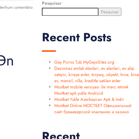
Pesquisar
enhum comentário
Pesquisar
Recent Posts
 Ən
Gay Porno Tub MyGaysSites.org
Dasinmaz emlak elanlari, ev elanlari, ev alqi
,
satqisi, kiraye evler, torpaq, obyekt, bina, bina
ev, mənzil, villa, kreditle satilan evler
Mostbet mobile versiyası ilə mərc etmək
Mostbet apk yukle Android
Mostbet Yukle Azerbaycan Apk & Indir
Mostbet Online МОСТБЕТ Официальный
сайт букмекерской компании и казино
Recent