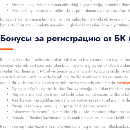
Sonuncu, seçilmiş kazinonun etibarlılığını yoxlamağa, həmçinin dep
Masaüstü əyləncəsi olan bölmədə təqdim olunan oyunlara da diqqət y
Bu oyunlarda hem masa limitləri, hem də bahis limitləri yüksək təyin olun
bahis təklifinə malik Roulette masaları High Roller masaları kimi qiymətləndir
Бонусы за регистрацию от БК 
Bunun üçün sadəcə onlinexidmətləri təklif edən kazino şirkətinin saytına mobi
versiyasında veb sayt üzərində olan bütün oyunlara giriş etmək olar. Bundan
oyunlar hazırlanmışdır. Mobil versiyada oyunlar oynamaq çox rahatdır və istə
şirkətləri sizdən bəzi hallarda hesabınızı təsdiqləmək üçün əlavə sənədlər i
qanunidir və bunlar kazino şirkətlərinin razılaşmasında yer almışdır
mostbet
Oyunçular üçün əlverişli bir təcrübə yaratmağa nail olan Mostbet, çox
Müştərilərinə keyfiyyətli xidmət təklif edən və müntəzəm tariflərlə 
Azərbaycan Respublikasının qanunvericiliyə əsasən ruletka online da 
Pin-up hesabına girmək üçün güzgü linki vurmaq lazımdır.
“Mançester Yunayted” uzun müddətdir ki, Mount axtarışındadır və bu y
Məsələn, Mostbet kazinosu onlarla canlı diler mərc masaları təklif edi
Rəsmi veb saytında yüzlərlə kazino oyunu oynamaq imkanı var. Blackjack, rul