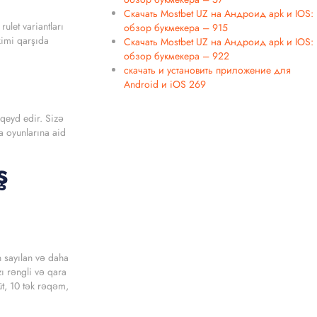
Скачать Mostbet UZ на Андроид apk и IOS:
ulet variantları
обзор букмекера – 915
kimi qarşıda
Скачать Mostbet UZ на Андроид apk и IOS:
обзор букмекера – 922
скачать и установить приложение для
Android и iOS 269
 qeyd edir. Sizə
a oyunlarına aid
ş
n sayılan və daha
zı rəngli və qara
üt, 10 tək rəqəm,