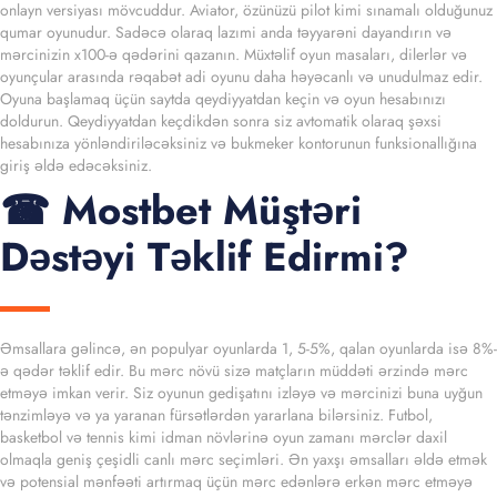
onlayn versiyası mövcuddur. Aviator, özünüzü pilot kimi sınamalı olduğunuz
qumar oyunudur. Sadəcə olaraq lazımi anda təyyarəni dayandırın və
mərcinizin x100-ə qədərini qazanın. Müxtəlif oyun masaları, dilerlər və
oyunçular arasında rəqabət adi oyunu daha həyəcanlı və unudulmaz edir.
Oyuna başlamaq üçün saytda qeydiyyatdan keçin və oyun hesabınızı
doldurun. Qeydiyyatdan keçdikdən sonra siz avtomatik olaraq şəxsi
hesabınıza yönləndiriləcəksiniz və bukmeker kontorunun funksionallığına
giriş əldə edəcəksiniz.
☎ Mostbet Müştəri
Dəstəyi Təklif Edirmi?
Əmsallara gəlincə, ən populyar oyunlarda 1, 5-5%, qalan oyunlarda isə 8%-
ə qədər təklif edir. Bu mərc növü sizə matçların müddəti ərzində mərc
etməyə imkan verir. Siz oyunun gedişatını izləyə və mərcinizi buna uyğun
tənzimləyə və ya yaranan fürsətlərdən yararlana bilərsiniz. Futbol, ​​
basketbol və tennis kimi idman növlərinə oyun zamanı mərclər daxil
olmaqla geniş çeşidli canlı mərc seçimləri. Ən yaxşı əmsalları əldə etmək
və potensial mənfəəti artırmaq üçün mərc edənlərə erkən mərc etməyə