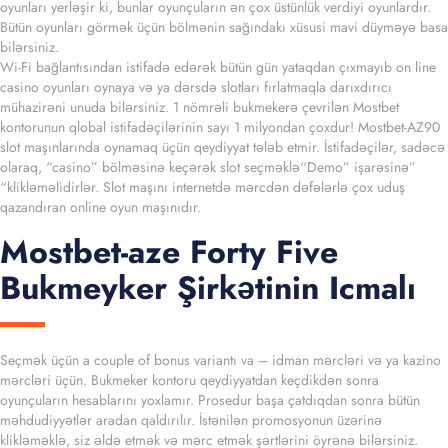
oyunları yerləşir ki, bunlar oyunçuların ən çox üstünlük verdiyi oyunlardır.
Bütün oyunları görmək üçün bölmənin sağındakı xüsusi mavi düyməyə basa
bilərsiniz.
Wi-Fi bağlantısından istifadə edərək bütün gün yataqdan çıxmayıb on line
casino oyunları oynaya və ya dərsdə slotları fırlatmaqla darıxdırıcı
mühazirəni unuda bilərsiniz. 1 nömrəli bukmekerə çevrilən Mostbet
kontorunun qlobal istifadəçilərinin sayı 1 milyondan çoxdur! Mostbet-AZ90
slot maşınlarında oynamaq üçün qeydiyyat tələb etmir. İstifadəçilər, sadəcə
olaraq, “casino” bölməsinə keçərək slot seçməklə“Demo” işarəsinə”
“klikləməlidirlər. Slot maşını internetdə mərcdən dəfələrlə çox uduş
qazandıran online oyun maşınıdır.
Mostbet-aze Forty Five
Bukmеykеr Şirkətinin Icmalı
Seçmək üçün a couple of bonus variantı va – idman mərcləri və ya kazino
mərcləri üçün. Bukmeker kontoru qeydiyyatdan keçdikdən sonra
oyunçuların hesablarını yoxlamır. Prosedur başa çatdıqdan sonra bütün
məhdudiyyətlər aradan qaldırılır. İstənilən promosyonun üzərinə
klikləməklə, siz əldə etmək və mərc etmək şərtlərini öyrənə bilərsiniz.