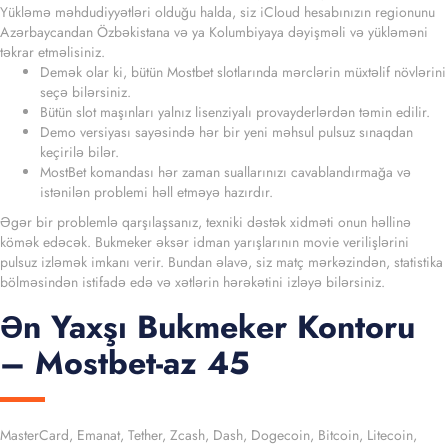
Yükləmə məhdudiyyətləri olduğu halda, siz iCloud hesabınızın regionunu
Azərbaycandan Özbəkistana və ya Kolumbiyaya dəyişməli və yükləməni
təkrar etməlisiniz.
Demək olar ki, bütün Mostbet slotlarında mərclərin müxtəlif növlərini
seçə bilərsiniz.
Bütün slot maşınları yalnız lisenziyalı provayderlərdən təmin edilir.
Demo versiyası sayəsində hər bir yeni məhsul pulsuz sınaqdan
keçirilə bilər.
MostBet komandası hər zaman suallarınızı cavablandırmağa və
istənilən problemi həll etməyə hazırdır.
Əgər bir problemlə qarşılaşsanız, texniki dəstək xidməti onun həllinə
kömək edəcək. Bukmeker əksər idman yarışlarının movie verilişlərini
pulsuz izləmək imkanı verir. Bundan əlavə, siz matç mərkəzindən, statistika
bölməsindən istifadə edə və xətlərin hərəkətini izləyə bilərsiniz.
Ən Yaxşı Bukmeker Kontoru
– Mostbet-az 45
MasterCard, Emanat, Tether, Zcash, Dash, Dogecoin, Bitcoin, Litecoin,