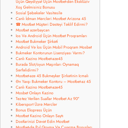
Üçün Qeydiyyat Üçün Mostbet-dən Eksklüziv
Xoş Gəlmisiniz Bonusu
Sosial Şəbəkələr Vasitəsilə
Canlı İdman Mərcləri Mostbet Arizona 45
☎ Mostbet Müştəri Dəstəyi Təklif Edirmi?
Mostbet ​azərbaycan
Ios Və Android Üçün Mostbet Proqramları
Mostbet Bukmeker Şi̇rkəti̇
Android Və İos Üçün Mobil Proqram Mosbet
Bukmeker Kontorunun Lisenziyası Varmı?
Canlı Kazino Mostbet-aze45
Burada Slot/oyun Maşınları Oynamaq
Sərfəlidirmi?
Mostbet-aze 45 Bukmеykеr Şirkətinin Icmalı
Ən Yaxşı Bukmeker Kontoru – Mostbet-az 45
Canlı Kazino Mostbet-aze45
Mosbet Onlayn Kazino
Tez-tez Veri̇lən Suallar Mostbet Az 90″
Kibersport Üzrə Mərclər
Bonus Ekspress Üçün
Mostbet Kazino Onlayn Saytı
Dostlarinizi Dəvət Edin Mostbet
Mostbet-də Pul Qoyma Və Çıxarma Bonusları