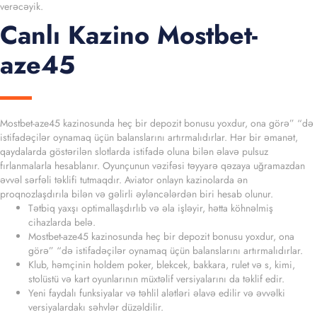
verəcəyik.
Canlı Kazino Mostbet-
aze45
Mostbet-aze45 kazinosunda heç bir depozit bonusu yoxdur, ona görə” “də
istifadəçilər oynamaq üçün balanslarını artırmalıdırlar. Hər bir əmanət,
qaydalarda göstərilən slotlarda istifadə oluna bilən əlavə pulsuz
fırlanmalarla hesablanır. Oyunçunun vəzifəsi təyyarə qəzaya uğramazdan
əvvəl sərfəli təklifi tutmaqdır. Aviator onlayn kazinolarda ən
proqnozlaşdırıla bilən və gəlirli əyləncələrdən biri hesab olunur.
Tətbiq yaxşı optimallaşdırlıb və əla işləyir, hətta köhnəlmiş
cihazlarda belə.
Mostbet-aze45 kazinosunda heç bir depozit bonusu yoxdur, ona
görə” “də istifadəçilər oynamaq üçün balanslarını artırmalıdırlar.
Klub, həmçinin holdem poker, blekcek, bakkara, rulet və s, kimi,
stolüstü və kart oyunlarının müxtəlif versiyalarını da təklif edir.
Yeni faydalı funksiyalar və təhlil alətləri əlavə edilir və əvvəlki
versiyalardakı səhvlər düzəldilir.