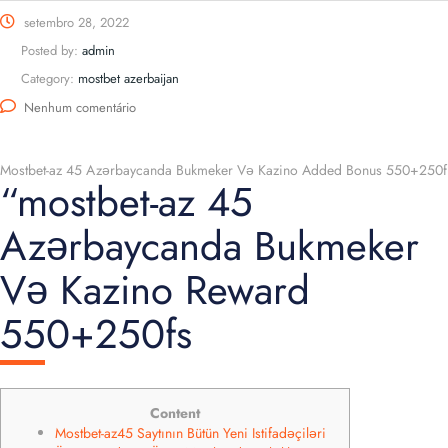
setembro 28, 2022
Posted by:
admin
Category:
mostbet azerbaijan
Nenhum comentário
Mostbet-az 45 Azərbaycanda Bukmeker Və Kazino Added Bonus 550+250f
“mostbet-az 45
Azərbaycanda Bukmeker
Və Kazino Reward
550+250fs
Content
Mostbet-az45 Saytının Bütün Yeni Istifadəçiləri