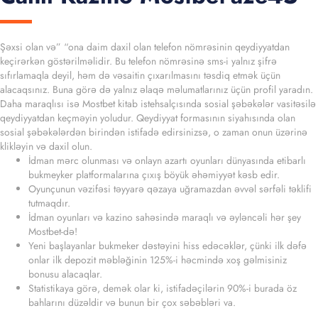
Şəxsi olan və” “ona daim daxil olan telefon nömrəsinin qeydiyyatdan
keçirərkən göstərilməlidir. Bu telefon nömrəsinə sms-i yalnız şifrə
sıfırlamaqla deyil, həm də vəsaitin çıxarılmasını təsdiq etmək üçün
alacaqsınız. Buna görə də yalnız əlaqə məlumatlarınız üçün profil yaradın.
Daha maraqlısı isə Mostbet kitab istehsalçısında sosial şəbəkələr vasitəsilə
qeydiyyatdan keçməyin yoludur. Qeydiyyat formasının siyahısında olan
sosial şəbəkələrdən birindən istifadə edirsinizsə, o zaman onun üzərinə
klikləyin və daxil olun.
İdman mərc olunması və onlayn azartı oyunları dünyasında etibarlı
bukmеyker platformalarına çıxış böyük əhəmiyyət kəsb edir.
Oyunçunun vəzifəsi təyyarə qəzaya uğramazdan əvvəl sərfəli təklifi
tutmaqdır.
İdman oyunları və kazino sahəsində maraqlı və əyləncəli hər şey
Mostbet-də!
Yeni başlayanlar bukmeker dəstəyini hiss edəcəklər, çünki ilk dəfə
onlar ilk depozit məbləğinin 125%-i həcmində xoş gəlmisiniz
bonusu alacaqlar.
Statistikaya görə, demək olar ki, istifadəçilərin 90%-i burada öz
bahlarını düzəldir və bunun bir çox səbəbləri va.