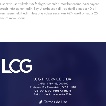
Lisenziya, sertifikatlar və fəaliyyət icazələri mostbet casino Azərbaycan
ərazisində qanuni edir. Sayt Azərbaycan dili də daxil olmaqla 40 dil
versiyasını təklif edir. Hesab valyutası seçərkən AZN daxil olmaqla 25
seçim mövcuddur.
LCG IT SERVICE LTDA.
CNPJ: 11.789.415/0001-02
Endereço: Rua Mostardeiro, 777 SL. 1401
CEP 90430-001 Porto Alegre/RS
Todos os direitos reservados 2024.
Termos de Uso