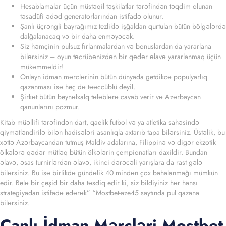
Hesablamalar üçün müstəqil təşkilatlar tərəfindən təqdim olunan
təsadüfi ədəd generatorlarından istifadə olunur.
Şanlı üçrəngli bayrağımız tezliklə işğaldan qurtulan bütün bölgələrdə
dalğalanacaq və bir daha enməyəcək.
Siz həmçinin pulsuz fırlanmalardan və bonuslardan da yararlana
bilərsiniz – oyun təcrübənizdən bir qədər əlavə yararlanmaq üçün
mükəmməldir!
Onlayn idman mərclərinin bütün dünyada getdikcə populyarlıq
qazanması isə heç də təəccüblü deyil.
Şirkət bütün beynəlxalq tələblərə cavab verir və Azərbaycan
qanunlarını pozmur.
Kitab müəllifi tərəfindən dart, qaelik futbol və ya atletika sahəsində
qiymətləndirilə bilən hadisələri asanlıqla axtarıb tapa bilərsiniz. Üstəlik, bu
xəttə Azərbaycandan tutmuş Maldiv adalarına, Filippinə və digər ekzotik
ölkələrə qədər mütləq bütün ölkələrin çempionatları daxildir. Bundan
əlavə, əsas turnirlərdən əlavə, ikinci dərəcəli yarışlara da rast gələ
bilərsiniz. Bu isə birlikdə gündəlik 40 mindən çox bahalanmağı mümkün
edir. Belə bir çeşid bir daha təsdiq edir ki, siz bildiyiniz hər hansı
strategiyadan istifadə edərək” “Mostbet-aze45 saytında pul qazana
bilərsiniz.
Canlı İdman Mərcləri Mostbet