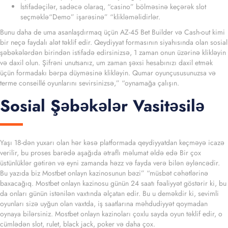
İstifadəçilər, sadəcə olaraq, “casino” bölməsinə keçərək slot
seçməklə“Demo” işarəsinə” “klikləməlidirlər.
Bunu daha de uma asanlaşdırmaq üçün AZ-45 Bet Builder və Cash-out kimi
bir neçə faydalı alət təklif edir. Qeydiyyat formasının siyahısında olan sosial
şəbəkələrdən birindən istifadə edirsinizsə, 1 zaman onun üzərinə klikləyin
və daxil olun. Şifrəni unutsanız, um zaman şəxsi hesabınızı daxil etmək
üçün formadakı bərpa düyməsinə klikləyin. Qumar oyunçususunuzsa və
terme conseillé oyunlarını sevirsinizsə,” “oynamağa çalışın.
Sosial Şəbəkələr Vasitəsilə
Yaşı 18-dən yuxarı olan hər kəsə platformada qeydiyyatdan keçməyə icazə
verilir, bu proses barədə aşağıda ətraflı məlumat əldə edə Bir çox
üstünlüklər gətirən və eyni zamanda həzz və fayda verə bilən əyləncədir.
Bu yazıda biz Mostbet onlayn kazinosunun bəzi” “müsbət cəhətlərinə
baxacağıq. Mostbet onlayn kazinosu günün 24 saatı fəaliyyət göstərir ki, bu
da onları günün istənilən vaxtında əlçatan edir. Bu u deməkdir ki, sevimli
oyunları sizə uyğun olan vaxtda, iş saatlarına məhdudiyyət qoymadan
oynaya bilərsiniz. Mostbet onlayn kazinoları çoxlu sayda oyun təklif edir, o
cümlədən slot, rulet, black jack, poker və daha çox.