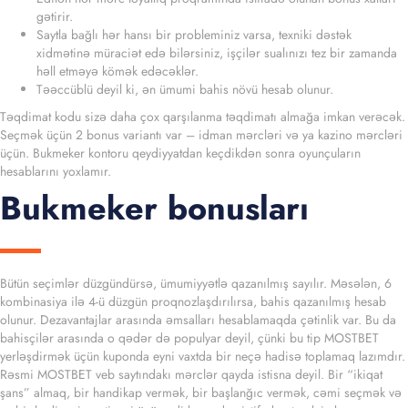
gətirir.
Saytla bağlı hər hansı bir probleminiz varsa, texniki dəstək
xidmətinə müraciət edə bilərsiniz, işçilər sualınızı tez bir zamanda
həll etməyə kömək edəcəklər.
Təəccüblü deyil ki, ən ümumi bahis növü hesab olunur.
Təqdimat kodu sizə daha çox qarşılanma təqdimatı almağa imkan verəcək.
Seçmək üçün 2 bonus variantı var – idman mərcləri və ya kazino mərcləri
üçün. Bukmeker kontoru qeydiyyatdan keçdikdən sonra oyunçuların
hesablarını yoxlamır.
Bukmeker bonusları
Bütün seçimlər düzgündürsə, ümumiyyətlə qazanılmış sayılır. Məsələn, 6
kombinasiya ilə 4-ü düzgün proqnozlaşdırılırsa, bahis qazanılmış hesab
olunur. Dezavantajlar arasında əmsalları hesablamaqda çətinlik var. Bu da
bahisçilər arasında o qədər də populyar deyil, çünki bu tip MOSTBET
yerləşdirmək üçün kuponda eyni vaxtda bir neçə hadisə toplamaq lazımdır.
Rəsmi MOSTBET veb saytındakı mərclər qayda istisna deyil. Bir “ikiqat
şans” almaq, bir handikap vermək, bir başlanğıc vermək, cəmi seçmək və