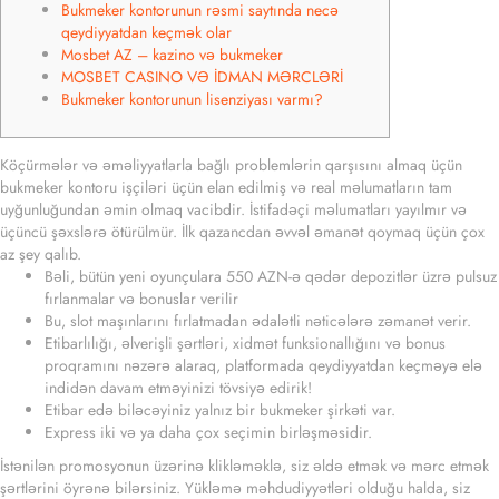
Bukmeker kontorunun rəsmi saytında necə
qeydiyyatdan keçmək olar
Mosbet AZ – kazino və bukmeker
MOSBET CASINO VƏ İDMAN MƏRCLƏRİ
Bukmeker kontorunun lisenziyası varmı?
Köçürmələr və əməliyyatlarla bağlı problemlərin qarşısını almaq üçün
bukmeker kontoru işçiləri üçün elan edilmiş və real məlumatların tam
uyğunluğundan əmin olmaq vacibdir. İstifadəçi məlumatları yayılmır və
üçüncü şəxslərə ötürülmür. İlk qazancdan əvvəl əmanət qoymaq üçün çox
az şey qalıb.
Bəli, bütün yeni oyunçulara 550 AZN-ə qədər depozitlər üzrə pulsuz
fırlanmalar və bonuslar verilir
Bu, slot maşınlarını fırlatmadan ədalətli nəticələrə zəmanət verir.
Etibarlılığı, əlverişli şərtləri, xidmət funksionallığını və bonus
proqramını nəzərə alaraq, platformada qeydiyyatdan keçməyə elə
indidən davam etməyinizi tövsiyə edirik!
Etibar edə biləcəyiniz yalnız bir bukmeker şirkəti var.
Express iki və ya daha çox seçimin birləşməsidir.
İstənilən promosyonun üzərinə klikləməklə, siz əldə etmək və mərc etmək
şərtlərini öyrənə bilərsiniz. Yükləmə məhdudiyyətləri olduğu halda, siz