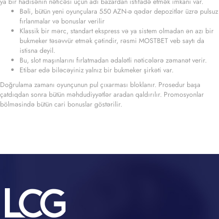
ya bir hadisənin nəticəsi üçün adi bazardan istifadə etmək imkanı var.
Bəli, bütün yeni oyunçulara 550 AZN-ə qədər depozitlər üzrə pulsuz
fırlanmalar və bonuslar verilir
Klassik bir mərc, standart ekspress və ya sistem olmadan ən azı bir
bukmeker təsəvvür etmək çətindir, rəsmi MOSTBET veb saytı da
istisna deyil.
Bu, slot maşınlarını fırlatmadan ədalətli nəticələrə zəmanət verir.
Etibar edə biləcəyiniz yalnız bir bukmeker şirkəti var.
Doğrulama zamanı oyunçunun pul çıxarması bloklanır. Prosedur başa
çatdıqdan sonra bütün məhdudiyyətlər aradan qaldırılır. Promosyonlar
bölməsində bütün cari bonuslar göstərilir.