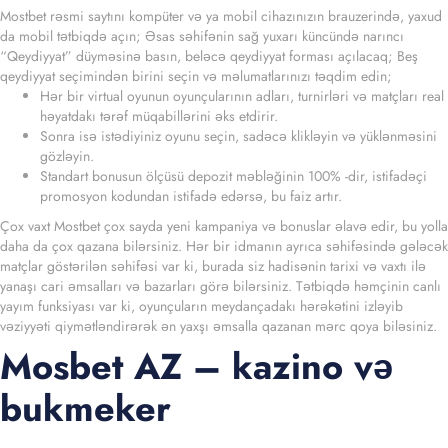
Mostbet rəsmi saytını kompüter və ya mobil cihazınızın brauzerində, yaxud
da mobil tətbiqdə açın; Əsas səhifənin sağ yuxarı küncündə narıncı
“Qeydiyyat” düyməsinə basın, beləcə qeydiyyat forması açılacaq; Beş
qeydiyyat seçimindən birini seçin və məlumatlarınızı təqdim edin;
Hər bir virtual oyunun oyunçularının adları, turnirləri və matçları real
həyatdakı tərəf müqabillərini əks etdirir.
Sonra isə istədiyiniz oyunu seçin, sadəcə klikləyin və yüklənməsini
gözləyin.
Standart bonusun ölçüsü depozit məbləğinin 100% -dir, istifadəçi
promosyon kodundan istifadə edərsə, bu faiz artır.
Çox vaxt Mostbet çox sayda yeni kampaniya və bonuslar əlavə edir, bu yolla
daha da çox qazana bilərsiniz. Hər bir idmanın ayrıca səhifəsində gələcək
matçlar göstərilən səhifəsi var ki, burada siz hadisənin tarixi və vaxtı ilə
yanaşı cari əmsalları və bazarları görə bilərsiniz. Tətbiqdə həmçinin canlı
yayım funksiyası var ki, oyunçuların meydançadakı hərəkətini izləyib
vəziyyəti qiymətləndirərək ən yaxşı əmsalla qazanan mərc qoya biləsiniz.
Mosbet AZ – kazino və
bukmeker