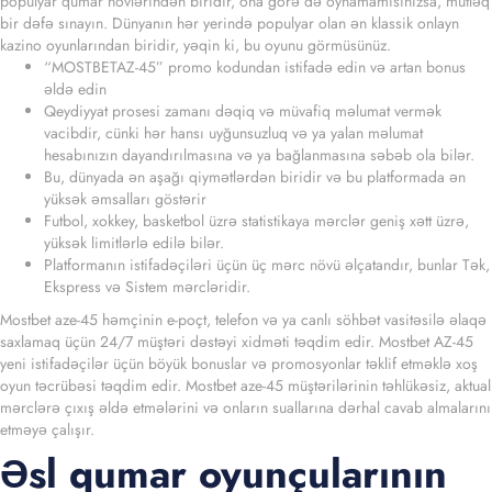
populyar qumar növlərindən biridir, ona görə də oynamamısınızsa, mütləq
bir dəfə sınayın. Dünyanın hər yerində populyar olan ən klassik onlayn
kazino oyunlarından biridir, yəqin ki, bu oyunu görmüsünüz.
“MOSTBETAZ-45” promo kodundan istifadə edin və artan bonus
əldə edin
Qeydiyyat prosesi zamanı dəqiq və müvafiq məlumat vermək
vacibdir, cünki hər hansı uyğunsuzluq və ya yalan məlumat
hesabınızın dayandırılmasına və ya bağlanmasına səbəb ola bilər.
Bu, dünyada ən aşağı qiymətlərdən biridir və bu platformada ən
yüksək əmsalları göstərir
Futbol, ​​xokkey, basketbol üzrə statistikaya mərclər geniş xətt üzrə,
yüksək limitlərlə edilə bilər.
Platformanın istifadəçiləri üçün üç mərc növü əlçatandır, bunlar Tək,
Ekspress və Sistem mərcləridir.
Mostbet aze-45 həmçinin e-poçt, telefon və ya canlı söhbət vasitəsilə əlaqə
saxlamaq üçün 24/7 müştəri dəstəyi xidməti təqdim edir. Mostbet AZ-45
yeni istifadəçilər üçün böyük bonuslar və promosyonlar təklif etməklə xoş
oyun təcrübəsi təqdim edir. Mostbet aze-45 müştərilərinin təhlükəsiz, aktual
mərclərə çıxış əldə etmələrini və onların suallarına dərhal cavab almalarını
etməyə çalışır.
Əsl qumar oyunçularının