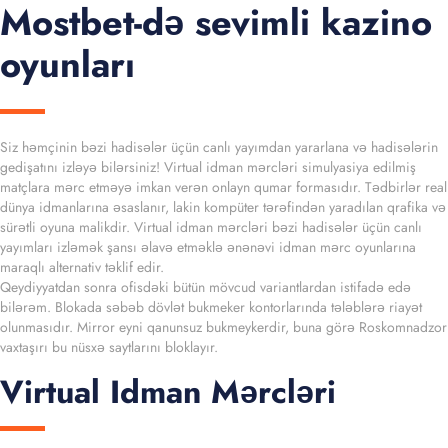
Mostbet-də sevimli kazino
oyunları
Siz həmçinin bəzi hadisələr üçün canlı yayımdan yararlana və hadisələrin
gedişatını izləyə bilərsiniz! Virtual idman mərcləri simulyasiya edilmiş
matçlara mərc etməyə imkan verən onlayn qumar formasıdır. Tədbirlər real
dünya idmanlarına əsaslanır, lakin kompüter tərəfindən yaradılan qrafika və
sürətli oyuna malikdir. Virtual idman mərcləri bəzi hadisələr üçün canlı
yayımları izləmək şansı əlavə etməklə ənənəvi idman mərc oyunlarına
maraqlı alternativ təklif edir.
Qeydiyyatdan sonra ofisdəki bütün mövcud variantlardan istifadə edə
bilərəm. Blokada səbəb dövlət bukmeker kontorlarında tələblərə riayət
olunmasıdır. Mirror eyni qanunsuz bukmeykerdir, buna görə Roskomnadzor
vaxtaşırı bu nüsxə saytlarını bloklayır.
Virtual Idman Mərcləri