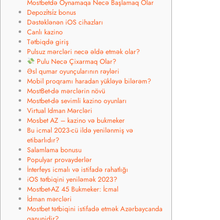
Mostbetdə Oynamaqa Necə Başlamaq Olar
Depozi̇tsi̇z bonus
Dəstəklənən iOS cihazları
Canlı kazino
Tətbiqdə giriş
Pulsuz mərcləri necə əldə etmək olar?
Pulu Necə Çixarmaq Olar?
Əsl qumar oyunçularının rəyləri
Mobil proqramı haradan yükləyə bilərəm?
MostBet-də mərclərin növü
Mostbet-də sevimli kazino oyunları
Virtual Idman Mərcləri
Mosbet AZ – kazino və bukmeker
Bu icmal 2023-cü ildə yenilənmiş və
etibarlıdır?
Salamlama bonusu
Populyar provayderlər
İnterfeys icmalı və istifadə rahatlığı
iOS tətbiqini yeniləmək 2023?
Mostbet-AZ 45 Bukmeker: İcmal
İdman mərcləri
Mostbet tətbiqini istifadə etmək Azərbaycanda
qanunidir?