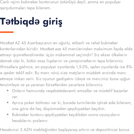
Canlı rejim bukmeker kontorunun üstünlüyü deyil, amma ən populyar
qarşıdurmaları tapa bilərəm.
Tətbiqdə giriş
Mostbet AZ 45 Azərbaycanın ən uğurlu, etibarlı və rahat bukmeker
kontorlarından biridir. Mostbet aze 45 mərclərindən maksimum fayda əldə
etməyi qiymətləndirənlər üçün mükəmməl seçimdir! Siz əksər ölkələrin
demək olar ki, bütün əsas liqalarını və çempionatlarını tapa bilərsiniz.
Əmsallara gəlincə, ən populyar oyunlarda 1,5-5%, qalan oyunlarda isə 8%-
ə qədər təklif edir. Bu mərc növü sizə matçların müddəti ərzində mərc
etməyə imkan verir. Siz oyunun gedişatını izləyə və mərcinizi buna uyğun
tənzimləyə və ya yaranan fürsətlərdən yararlana bilərsiniz.
Onların hamısında rəqabətədavamlı əmsallar və müxtəlif bazarlar
var.
Ayrıca poker bölməsi var ki, burada turnirlərdə iştirak edə bilərəm,
ona görə də heç düşünmədən qeydiyyatdan keçdim.
Bukmeker kontoru qeydiyyatdan keçdikdən sonra oyunçuların
hesablarını yoxlamır.
Hesabınızı 3 AZN məbləğindən başlayaraq artırın və depozitinizə bonus