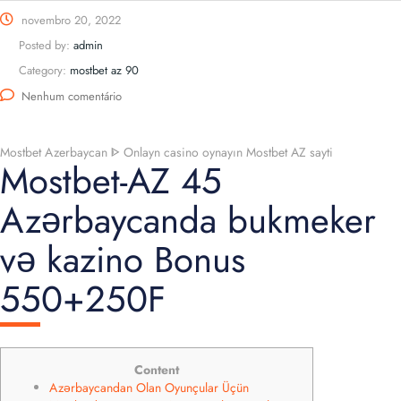
novembro 20, 2022
Posted by:
admin
Category:
mostbet az 90
Nenhum comentário
Mostbet Azerbaycan ᐈ Onlayn casino oynayın Mostbet AZ sayti
Mostbet-AZ 45
Azərbaycanda bukmeker
və kazino Bonus
550+250F
Content
Azərbaycandan Olan Oyunçular Üçün