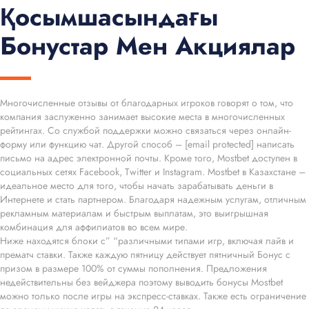
Қосымшасындағы
Бонустар Мен Акциялар
Многочисленные отзывы от благодарных игроков говорят о том, что
компания заслуженно занимает высокие места в многочисленных
рейтингах. Со службой поддержки можно связаться через онлайн-
форму или функцию чат. Другой способ – [email protected] написать
письмо на адрес электронной почты. Кроме того, Mostbet доступен в
социальных сетях Facebook, Twitter и Instagram. Mostbet в Казахстане –
идеальное место для того, чтобы начать зарабатывать деньги в
Интернете и стать партнером. Благодаря надежным услугам, отличным
рекламным материалам и быстрым выплатам, это выигрышная
комбинация для аффилиатов во всем мире.
Ниже находятся блоки с” “различными типами игр, включая лайв и
прематч ставки. Также каждую пятницу действует пятничный Бонус с
призом в размере 100% от суммы пополнения. Предложения
недействительны без вейджера поэтому выводить бонусы Mostbet
можно только после игры на экспресс-ставках. Также есть ограничение