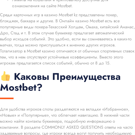
ознакомления на сайте Mostbet.
Среди карточных игр в казино Mostbet kz представлены покер,
блэкджек, баккара и другие. В Онлайн казино Mostbet есть все
популярные виды покера-Техасский Холдем, Омаха, китайский Ананас,
Дро, Стад и т. В этом случае букмекер предлагает автоматический
выбор исходов событий. Это удобно, если вы сомневаетесь в каких-то
матчах, тогда можно прислушаться к мнению других игроков.
Тотализатор в Mostbet казино отличается от обычных спортивных ставок
тем, что в нем отсутствуют устойчивые коэффициенты. Вместо этого
игрокам предлагается список событий, обычно от 8 до 15.
Каковы Преимущества
Mostbet?
Для удобства игроков слоты разделяются на вкладки «Избранное»,
«Новые» и «Популярные», что облегчает навигацию. В нижней части
можно найти контакты букмекера, подробную информацию о
компании. В разделе COMMONLY ASKED QUESTIONS ответы на часто
задаваемые вопросы, где игроки всегда могут получить необходимую