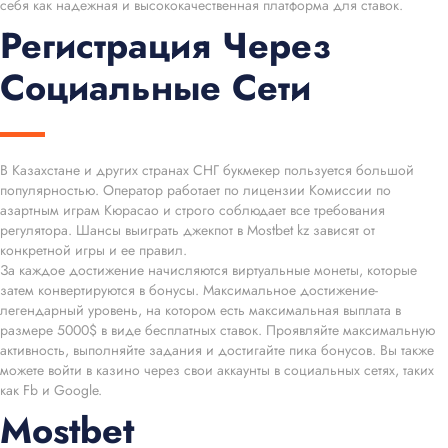
себя как надежная и высококачественная платформа для ставок.
Регистрация Через
Социальные Сети
В Казахстане и других странах СНГ букмекер пользуется большой
популярностью. Оператор работает по лицензии Комиссии по
азартным играм Кюрасао и строго соблюдает все требования
регулятора. Шансы выиграть джекпот в Mostbet kz зависят от
конкретной игры и ее правил.
За каждое достижение начисляются виртуальные монеты, которые
затем конвертируются в бонусы. Максимальное достижение-
легендарный уровень, на котором есть максимальная выплата в
размере 5000$ в виде бесплатных ставок. Проявляйте максимальную
активность, выполняйте задания и достигайте пика бонусов. Вы также
можете войти в казино через свои аккаунты в социальных сетях, таких
как Fb и Google.
Mostbet