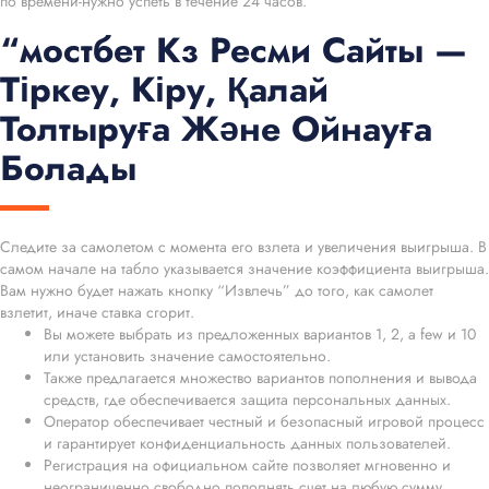
по времени-нужно успеть в течение 24 часов.
“мостбет Кз Ресми Сайты —
Тіркеу, Кіру, Қалай
Толтыруға Және Ойнауға
Болады
Следите за самолетом с момента его взлета и увеличения выигрыша. В
самом начале на табло указывается значение коэффициента выигрыша.
Вам нужно будет нажать кнопку “Извлечь” до того, как самолет
взлетит, иначе ставка сгорит.
Вы можете выбрать из предложенных вариантов 1, 2, a few и 10
или установить значение самостоятельно.
Также предлагается множество вариантов пополнения и вывода
средств, где обеспечивается защита персональных данных.
Оператор обеспечивает честный и безопасный игровой процесс
и гарантирует конфиденциальность данных пользователей.
Регистрация на официальном сайте позволяет мгновенно и
неограниченно свободно пополнять счет на любую сумму.