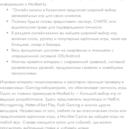
информацию о Mostbet kz.
“Онлайн казино в Казахстане предлагает широкий выбор
увлекательных игр для своих клиентов.
Поэтому будьте готовы предоставить паспорт, СНИЛС или
водительские права для подтверждения личности.
В разделе онлайн-казино вы найдете широкий выбор игр,
включая слоты, рулетку и популярные карточные игры, такие как
блэкджек, покер и баккара.
Весь функционал доступен на смартфонах и планшетах с
операционной системой iOS/Android.
Многим нравятся аппараты с современной графикой, системой
разветвленных уровней, продуманным сюжетом и новейшими
технологиями.
Игровые аппараты лицензированы и регулярно проходят проверку в
независимых iGaming-лабораториях, что обеспечивает честность игры.
Одно из главных преимуществ Mostbet kz — большой выбор игр от
ведущих разработчиков. Здесь представлены эмуляторы от NetEnt,
Microgaming, Matter-of-fact Play, Push Gaming и многих других
вендоров. Независимо от того, любите ли вы классические слоты или
предпочитаете карточные игры, в Мостбет Casino вы найдете игры на
любой вкус. Справа находится купон для событий, где можно
просмотреть выбранные ставки и добавить новые.