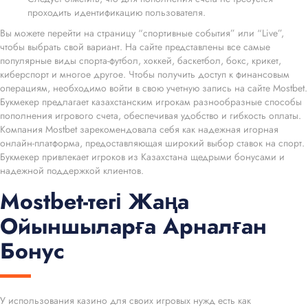
проходить идентификацию пользователя.
Вы можете перейти на страницу “спортивные события” или “Live”,
чтобы выбрать свой вариант. На сайте представлены все самые
популярные виды спорта-футбол, хоккей, баскетбол, бокс, крикет,
киберспорт и многое другое. Чтобы получить доступ к финансовым
операциям, необходимо войти в свою учетную запись на сайте Mostbet.
Букмекер предлагает казахстанским игрокам разнообразные способы
пополнения игрового счета, обеспечивая удобство и гибкость оплаты.
Компания Mostbet зарекомендовала себя как надежная игорная
онлайн-платформа, предоставляющая широкий выбор ставок на спорт.
Букмекер привлекает игроков из Казахстана щедрыми бонусами и
надежной поддержкой клиентов.
Mostbet-тегі Жаңа
Ойыншыларға Арналған
Бонус
У использования казино для своих игровых нужд есть как