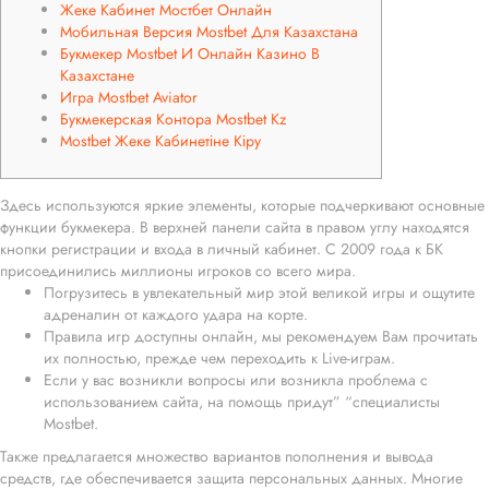
Жеке Кабинет Мостбет Онлайн
Мобильная Версия Mostbet Для Казахстана
Букмекер Mostbet И Онлайн Казино В
Казахстане
Игра Mostbet Aviator
Букмекерская Контора Mostbet Kz
Mostbet Жеке Кабинетіне Кіру
Здесь используются яркие элементы, которые подчеркивают основные
функции букмекера. В верхней панели сайта в правом углу находятся
кнопки регистрации и входа в личный кабинет. С 2009 года к БК
присоединились миллионы игроков со всего мира.
Погрузитесь в увлекательный мир этой великой игры и ощутите
адреналин от каждого удара на корте.
Правила игр доступны онлайн, мы рекомендуем Вам прочитать
их полностью, прежде чем переходить к Live-играм.
Если у вас возникли вопросы или возникла проблема с
использованием сайта, на помощь придут” “специалисты
Mostbet.
Также предлагается множество вариантов пополнения и вывода
средств, где обеспечивается защита персональных данных. Многие