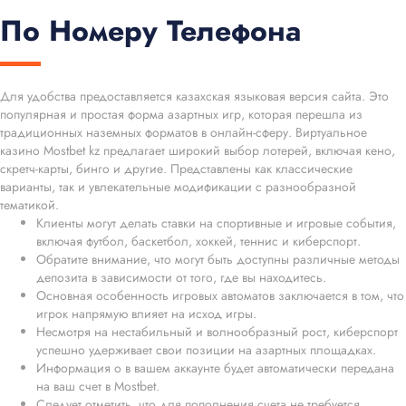
По Номеру Телефона
Для удобства предоставляется казахская языковая версия сайта. Это
популярная и простая форма азартных игр, которая перешла из
традиционных наземных форматов в онлайн-сферу. Виртуальное
казино Mostbet kz предлагает широкий выбор лотерей, включая кено,
скретч-карты, бинго и другие. Представлены как классические
варианты, так и увлекательные модификации с разнообразной
тематикой.
Клиенты могут делать ставки на спортивные и игровые события,
включая футбол, баскетбол, хоккей, теннис и киберспорт.
Обратите внимание, что могут быть доступны различные методы
депозита в зависимости от того, где вы находитесь.
Основная особенность игровых автоматов заключается в том, что
игрок напрямую влияет на исход игры.
Несмотря на нестабильный и волнообразный рост, киберспорт
успешно удерживает свои позиции на азартных площадках.
Информация о в вашем аккаунте будет автоматически передана
на ваш счет в Mostbet.
Следует отметить, что для пополнения счета не требуется