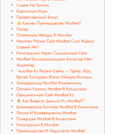
Ставки На Теннис
Карточные Игры
Приветственный Бонус
Каковы Преимущества Mostbet?
Покер
Платёжные Методы В Мостбет
Неліктен Ресми Сайт Mostbet Com Жұмыс
Істемей Ме?
Регистрация Через Социальные Сети
Mostbet Қосымшасындағы Бонустар Мен
Акциялар
“мостбет Кз Ресми Сайты — Тіркеу, Кіру,
Қалай Толтыруға Және Ойнауға Болады
Халықаралық Мостбет Компаниясы
Онлайн Казино Mostbet В Казахстане
Официальный Сайт Mostbet Kz
Как Вывести Деньги Из Mostbet?”
Букмекерская Контора Mostbet В Казахстане
Линия И Коэффициенты Mostbet
Покер-рум Mostbet В Казахстане
Регистрация В Мостбет
Преимущества И Недостатки Mostbet