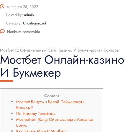
setembro 25, 2022
Posted by:
admin
Category:
Uncategorized
Nenhum comentário
Mostbet Kz Официальный Сайт: Казино И Букмекерская Контора
Мостбет Онлайн-казино
И Букмекер
Content
Mostbet Бонусын Қалай Пайдалануға
Болады?
По Номеру Телефона
Mostbet-тегі Жаңа Ойыншыларға Арналған
Бонус
Как Начать Игру В Mostbet?