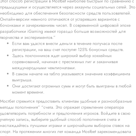
Этот способ регистрации в Mostbet наиболее быстрый по сравнению с
предыдущими и осуществляется через аккаунты социальных сетей. Это
необходимо для обеспечения безопасности средств пользователей.
Онлайн-версии немного отличаются от устаревших вариантов с
бочонками и зачеркиванием чисел. В современной цифровой эпохе
разработчики iGaming имеют гораздо больше возможностей для
творчества и экспериментов.”
Если вам удастся внести деньги в течение получаса после
регистрации, на ваш счет поступят 125% бонусных средств.
Здесь поклонников ждет широкий выбор хоккейных
соревнований, начиная с престижных лиг и заканчивая
международными чемпионатами.
В самом начале на табло указывается значение коэффициента
выигрыша.
Они достигают огромных сумм и могут быть выиграны в любой
момент времени.
Мостбет стремится предоставить клиентам удобные и разнообразные
методы пополнения” “счета. Это отражает стремление оператора
удовлетворить потребности и предпочтения игроков. Войдите в свою
учетную запись, выберите удобный способ пополнения счета и
наслаждайтесь лучшими играми и широчайшим выбором ставок на
спорт. На протяжении многих лет команда Mostbet зарекомендовала