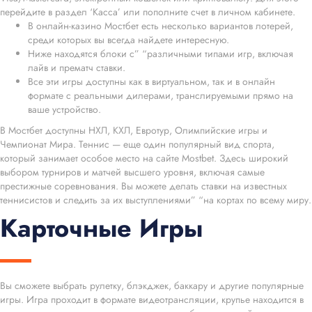
перейдите в раздел ‘Касса’ или пополните счет в личном кабинете.
В онлайн-казино Мостбет есть несколько вариантов лотерей,
среди которых вы всегда найдете интересную.
Ниже находятся блоки с” “различными типами игр, включая
лайв и прематч ставки.
Все эти игры доступны как в виртуальном, так и в онлайн
формате с реальными дилерами, транслируемыми прямо на
ваше устройство.
В Мостбет доступны НХЛ, КХЛ, Евротур, Олимпийские игры и
Чемпионат Мира. Теннис — еще один популярный вид спорта,
который занимает особое место на сайте Mostbet. Здесь широкий
выбором турниров и матчей высшего уровня, включая самые
престижные соревнования. Вы можете делать ставки на известных
теннисистов и следить за их выступлениями” “на кортах по всему миру.
Карточные Игры
Вы сможете выбрать рулетку, блэкджек, баккару и другие популярные
игры. Игра проходит в формате видеотрансляции, крупье находится в