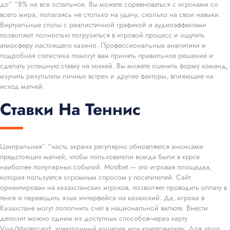
до” “8% на все остальное. Вы можете соревноваться с игроками со
всего мира, полагаясь не столько на удачу, сколько на свои навыки.
Виртуальные столы с реалистичной графикой и аудиоэффектами
позволяют полностью погрузиться в игровой процесс и ощутить
атмосферу настоящего казино. Профессиональные аналитики и
подробная статистика помогут вам принять правильное решение и
сделать успешную ставку на хоккей. Вы можете оценить форму команд,
изучить результаты личных встреч и другие факторы, влияющие на
исход матчей.
Ставки На Теннис
Центральная” “часть экрана регулярно обновляется анонсами
предстоящих матчей, чтобы пользователи всегда были в курсе
наиболее популярных событий. Mostbet — это игровая площадка,
которая пользуется огромным спросом у посетителей. Сайт
ориентирован на казахстанских игроков, позволяет проводить оплату в
тенге и переводить язык интерфейса на казахский. Да, игроки в
Казахстане могут пополнить счет в национальной валюте. Внести
депозит можно одним из доступных способов-через карту
Visa/Mastercard, электронный кошелек или криптовалюту. Для этого