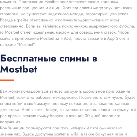
момента. Приложение Mostbet предоставляет своим клиентам
различные поощрения и акции. Хотя эти советы могут улучшить вашу
стратегию, не существует надежного метода, гарантирующего успех.
Всегда играйте ответственно и получайте удовольствие от игры
ответственно. Если вы являетесь поклонником американского футбола,
то Mostbet станет идеальным местом для совершения ставок. Чтобы
скачать приложение Mostbet для iOS, просто зайдите в App Store и
найдите “Mostbet”.
Бесплатные спины в
Mostbet
Вам может понадобиться заново загрузить мобильное приложение
Mostbet, если оно работает некорректно. После этого вам нужно будет
снова войти в свой аккаунт, поэтому сохраните и запомните данные
для входа. Чтобы снять бонус, вы должны сделать ставки на сумму, в 5
раз превышающую сумму бонуса, в течение 30 дней после его
получения.
Комбинации формируются при трех, четырех и пяти одинаковых
значениях. Здесь доступны scatter и wild, а также бонусная игра и