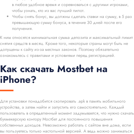
в любое удобное время и соревноваться с другими игроками,
чтобы узнать, кто из вас лучший пилот.
Чтобы снять бонус, вы должны сделать ставки на сумму, в 5 раз
превышающую сумму бонуса, в течение 30 дней после его
получения.
К ним относятся минимальная сумма депозита и максимальный лимит
снятия средств в месяц. Кроме того, некоторые страны могут быть не
допущены к сайту из-за местных законов. Поэтому обязательно
ознакомьтесь с правилами и условиями перед регистрацией.
Как скачать Mostbet на
iPhone?
Для установки понадобится скопировать .apk в память мобильного
устройства, а затем найти и запустить его самостоятельно. Каждый
пользователь в определенный момент задумывается, что нужно скачать
букмекерскую контору Мостбет для постоянного повышения
собственных доходов. Невозможно работать с сайтом вне дома, если
вы пользуетесь только настольной версией. А ведь можно заниматься