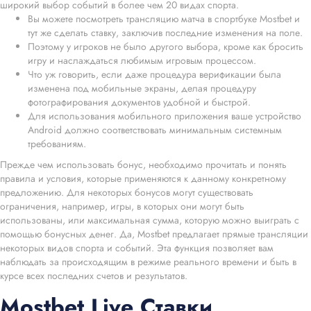
широкий выбор событий в более чем 20 видах спорта.
Вы можете посмотреть трансляцию матча в спортбуке Mostbet и
тут же сделать ставку, заключив последние изменения на поле.
Поэтому у игроков не было другого выбора, кроме как бросить
игру и наслаждаться любимым игровым процессом.
Что уж говорить, если даже процедура верификации была
изменена под мобильные экраны, делая процедуру
фотографирования документов удобной и быстрой.
Для использования мобильного приложения ваше устройство
Android должно соответствовать минимальным системным
требованиям.
Прежде чем использовать бонус, необходимо прочитать и понять
правила и условия, которые применяются к данному конкретному
предложению. Для некоторых бонусов могут существовать
ограничения, например, игры, в которых они могут быть
использованы, или максимальная сумма, которую можно выиграть с
помощью бонусных денег. Да, Mostbet предлагает прямые трансляции
некоторых видов спорта и событий. Эта функция позволяет вам
наблюдать за происходящим в режиме реального времени и быть в
курсе всех последних счетов и результатов.
Mostbet Live Ставки