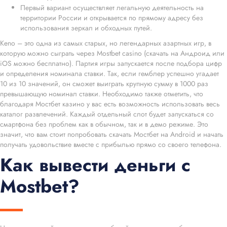
Первый вариант осуществляет легальную деятельность на
территории России и открывается по прямому адресу без
использования зеркал и обходных путей.
Keno – это одна из самых старых, но легендарных азартных игр, в
которую можно сыграть через Mostbet casino (скачать на Андроид или
iOS можно бесплатно). Партия игры запускается после подбора цифр
и определения номинала ставки. Так, если гемблер успешно угадает
10 из 10 значений, он сможет выиграть крупную сумму в 1000 раз
превышающую номинал ставки. Необходимо также отметить, что
благодаря Мостбет казино у вас есть возможность использовать весь
каталог развлечений. Каждый отдельный слот будет запускаться со
смартфона без проблем как в обычном, так и в демо режиме. Это
значит, что вам стоит попробовать скачать Мостбет на Android и начать
получать удовольствие вместе с прибылью прямо со своего телефона.
Как вывести деньги с
Mostbet?