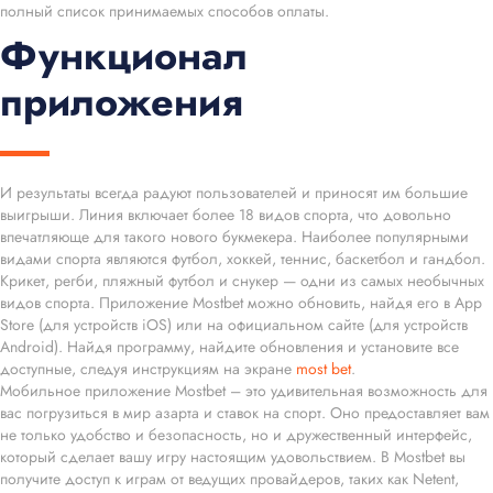
полный список принимаемых способов оплаты.
Функционал
приложения
И результаты всегда радуют пользователей и приносят им большие
выигрыши. Линия включает более 18 видов спорта, что довольно
впечатляюще для такого нового букмекера. Наиболее популярными
видами спорта являются футбол, хоккей, теннис, баскетбол и гандбол.
Крикет, регби, пляжный футбол и снукер — одни из самых необычных
видов спорта. Приложение Mostbet можно обновить, найдя его в App
Store (для устройств iOS) или на официальном сайте (для устройств
Android). Найдя программу, найдите обновления и установите все
доступные, следуя инструкциям на экране
most bet
.
Мобильное приложение Mostbet – это удивительная возможность для
вас погрузиться в мир азарта и ставок на спорт. Оно предоставляет вам
не только удобство и безопасность, но и дружественный интерфейс,
который сделает вашу игру настоящим удовольствием. В Mostbet вы
получите доступ к играм от ведущих провайдеров, таких как Netent,