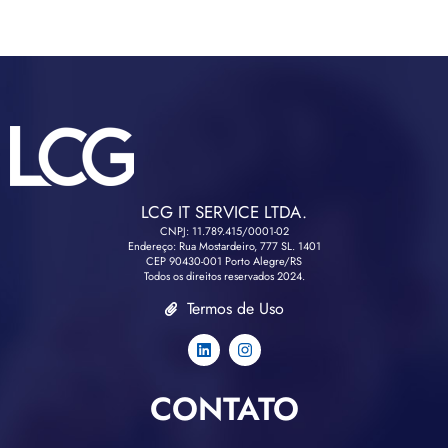
LCG IT SERVICE LTDA.
CNPJ: 11.789.415/0001-02
Endereço: Rua Mostardeiro, 777 SL. 1401
CEP 90430-001 Porto Alegre/RS
Todos os direitos reservados 2024.
Termos de Uso
CONTATO