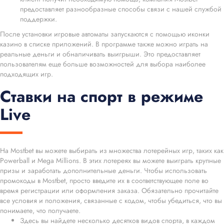
предоставляет разнообразные способы связи с нашей службой
поддержки.
После установки игровые автоматы запускаются с помощью иконки
казино в списке приложений. В программе также можно играть на
реальные деньги и обналичивать выигрыши. Это предоставляет
пользователям еще больше возможностей для выбора наиболее
подходящих игр.
Ставки на спорт в режиме
Live
На Mostbet вы можете выбирать из множества лотерейных игр, таких как
Powerball и Mega Millions. В этих лотереях вы можете выиграть крупные
призы и заработать дополнительные деньги. Чтобы использовать
промокоды в Mostbet, просто введите их в соответствующее поле во
время регистрации или оформления заказа. Обязательно прочитайте
все условия и положения, связанные с кодом, чтобы убедиться, что вы
понимаете, что получаете.
Здесь вы найдете несколько десятков видов спорта, в каждом