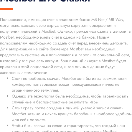
Пользователи, имеющие счет в платежном банке MB Net / MB Way,
могут использовать свою виртуальную карту для совершения и
получения платежей в Mostbet. Однако, прежде чем сделать депозит в
Mostbet, необходимо иметь счет в одном из банков. Новым
пользователям необходимо создать счет перед внесением депозита.
Для авторизации на сайте букмекера Mostbet вам необходимо
предоставить системе имя пользователя и пароль от социальной сети,
в которой у вас уже есть аккаунт. Ваш личный аккаунт в Mostbet будет
привязан к этой социальной сети, и все личные данные будут
заполнены автоматически.
Стоит попробовать скачать Мостбет хотя бы из-за возможности
комфортно пользоваться всеми преимуществами ничем не
ограниченного геймплея.
Однако эта технология была необходима, чтобы гарантировать
случайные и беспристрастные результаты игры.
Стоит сразу после создания личной учетной записи скачать
Мостбет казино и начать вращать барабаны в наиболее удобном
для себя формате.
Чтобы быть всегда на связи и гарантировать, что каждый наш
клиент получит необходимую помощь, компания Mostbet