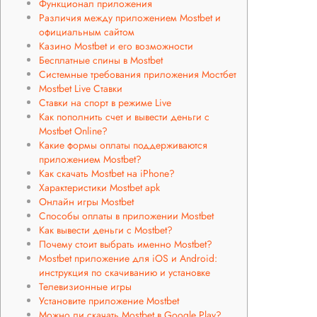
Функционал приложения
Различия между приложением Mostbet и
официальным сайтом
Казино Mostbet и его возможности
Бесплатные спины в Mostbet
Системные требования приложения Мостбет
Mostbet Live Ставки
Ставки на спорт в режиме Live
Как пополнить счет и вывести деньги с
Mostbet Online?
Какие формы оплаты поддерживаются
приложением Mostbet?
Как скачать Mostbet на iPhone?
Характеристики Mostbet apk
Онлайн игры Mostbet
Способы оплаты в приложении Mostbet
Как вывести деньги с Mostbet?
Почему стоит выбрать именно Mostbet?
Mostbet приложение для iOS и Android:
инструкция по скачиванию и установке
Телевизионные игры
Установите приложение Mostbet
Можно ли скачать Mostbet в Google Play?