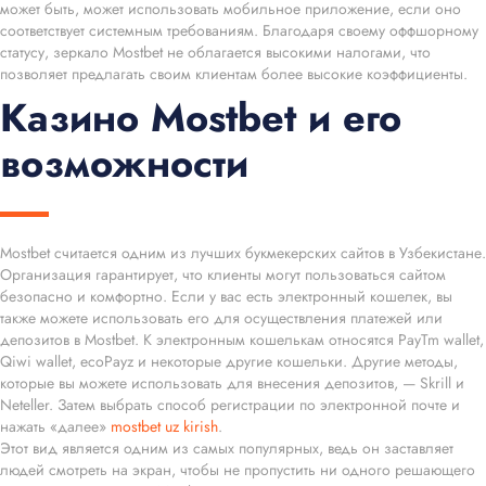
может быть, может использовать мобильное приложение, если оно
соответствует системным требованиям. Благодаря своему оффшорному
статусу, зеркало Mostbet не облагается высокими налогами, что
позволяет предлагать своим клиентам более высокие коэффициенты.
Казино Mostbet и его
возможности
Mostbet считается одним из лучших букмекерских сайтов в Узбекистане.
Организация гарантирует, что клиенты могут пользоваться сайтом
безопасно и комфортно. Если у вас есть электронный кошелек, вы
также можете использовать его для осуществления платежей или
депозитов в Mostbet. К электронным кошелькам относятся PayTm wallet,
Qiwi wallet, ecoPayz и некоторые другие кошельки. Другие методы,
которые вы можете использовать для внесения депозитов, — Skrill и
Neteller. Затем выбрать способ регистрации по электронной почте и
нажать «далее»
mostbet uz kirish
.
Этот вид является одним из самых популярных, ведь он заставляет
людей смотреть на экран, чтобы не пропустить ни одного решающего