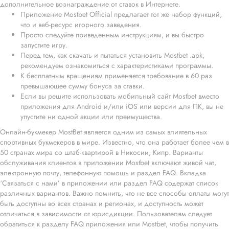
дополнительное вознаграждение от ставок в Интернете.
Приложение Mostbet Official предлагает тот же набор функций,
что и веб-ресурс игорного заведения.
Просто следуйте приведенным инструкциям, и вы быстро
запустите игру.
Перед тем, как скачать и пытаться установить Mostbet .apk,
рекомендуем ознакомиться с характеристиками программы.
К бесплатным вращениям применяется требование в 60 раз
превышающее сумму бонуса за ставки.
Если вы решите использовать мобильный сайт Mostbet вместо
приложения для Android и/или iOS или версии для ПК, вы не
упустите ни одной акции или преимущества.
Онлайн-букмекер MostBet является одним из самых влиятельных
спортивных букмекеров в мире. Известно, что она работает более чем в
50 странах мира со штаб-квартирой в Никосии, Кипр. Варианты
обслуживания клиентов в приложении Mostbet включают живой чат,
электронную почту, телефонную помощь и раздел FAQ. Вкладка
‘Связаться с нами’ в приложении или раздел FAQ содержат список
различных вариантов. Важно помнить, что не все способы оплаты могут
быть доступны во всех странах и регионах, и доступность может
отличаться в зависимости от юрисдикции. Пользователям следует
обратиться к разделу FAQ приложения или Mostbet, чтобы получить