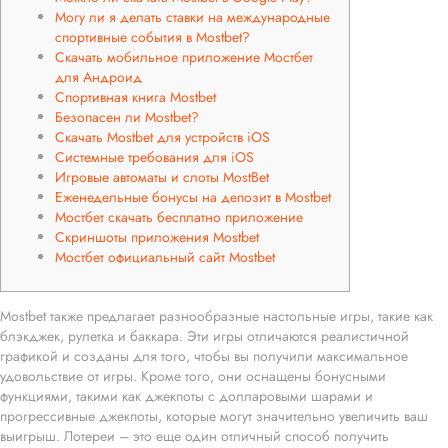
Могу ли я делать ставки на международные
спортивные события в Mostbet?
Скачать мобильное приложение Мостбет
для Андроид
Спортивная книга Mostbet
Безопасен ли Mostbet?
Скачать Mostbet для устройств iOS
Системные требования для iOS
Игровые автоматы и слоты MostBet
Еженедельные бонусы на депозит в Mostbet
Мостбет скачать бесплатно приложение
Скриншоты приложения Mostbet
Мостбет официальный сайт Mostbet
Mostbet также предлагает разнообразные настольные игры, такие как
блэкджек, рулетка и баккара. Эти игры отличаются реалистичной
графикой и созданы для того, чтобы вы получили максимальное
удовольствие от игры. Кроме того, они оснащены бонусными
функциями, такими как джекпоты с долларовыми шарами и
прогрессивные джекпоты, которые могут значительно увеличить ваш
выигрыш. Лотереи – это еще один отличный способ получить