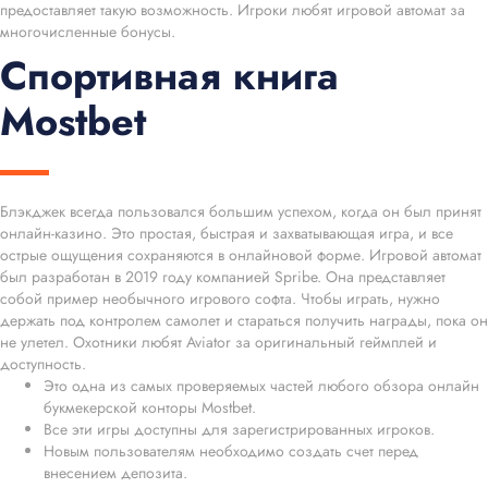
предоставляет такую возможность. Игроки любят игровой автомат за
многочисленные бонусы.
Спортивная книга
Mostbet
Блэкджек всегда пользовался большим успехом, когда он был принят
онлайн-казино. Это простая, быстрая и захватывающая игра, и все
острые ощущения сохраняются в онлайновой форме. Игровой автомат
был разработан в 2019 году компанией Spribe. Она представляет
собой пример необычного игрового софта. Чтобы играть, нужно
держать под контролем самолет и стараться получить награды, пока он
не улетел. Охотники любят Aviator за оригинальный геймплей и
доступность.
Это одна из самых проверяемых частей любого обзора онлайн
букмекерской конторы Mostbet.
Все эти игры доступны для зарегистрированных игроков.
Новым пользователям необходимо создать счет перед
внесением депозита.