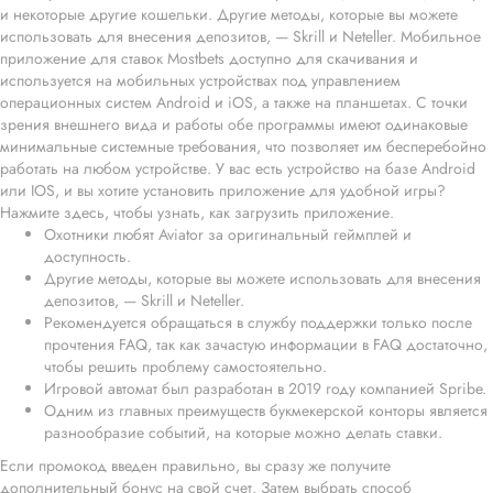
и некоторые другие кошельки. Другие методы, которые вы можете
использовать для внесения депозитов, — Skrill и Neteller. Мобильное
приложение для ставок Mostbets доступно для скачивания и
используется на мобильных устройствах под управлением
операционных систем Android и iOS, а также на планшетах. С точки
зрения внешнего вида и работы обе программы имеют одинаковые
минимальные системные требования, что позволяет им бесперебойно
работать на любом устройстве. У вас есть устройство на базе Android
или IOS, и вы хотите установить приложение для удобной игры?
Нажмите здесь, чтобы узнать, как загрузить приложение.
Охотники любят Aviator за оригинальный геймплей и
доступность.
Другие методы, которые вы можете использовать для внесения
депозитов, — Skrill и Neteller.
Рекомендуется обращаться в службу поддержки только после
прочтения FAQ, так как зачастую информации в FAQ достаточно,
чтобы решить проблему самостоятельно.
Игровой автомат был разработан в 2019 году компанией Spribe.
Одним из главных преимуществ букмекерской конторы является
разнообразие событий, на которые можно делать ставки.
Если промокод введен правильно, вы сразу же получите
дополнительный бонус на свой счет. Затем выбрать способ