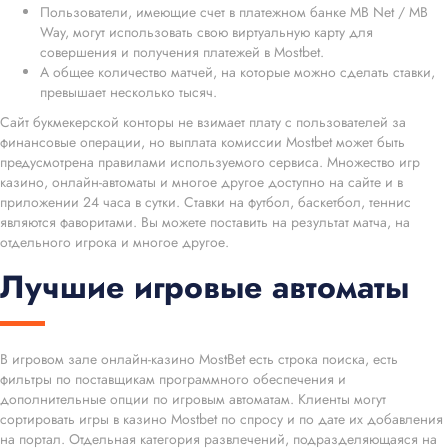
Пользователи, имеющие счет в платежном банке MB Net / MB
Way, могут использовать свою виртуальную карту для
совершения и получения платежей в Mostbet.
А общее количество матчей, на которые можно сделать ставки,
превышает несколько тысяч.
Сайт букмекерской конторы не взимает плату с пользователей за
финансовые операции, но выплата комиссии Mostbet может быть
предусмотрена правилами используемого сервиса. Множество игр
казино, онлайн-автоматы и многое другое доступно на сайте и в
приложении 24 часа в сутки. Ставки на футбол, баскетбол, теннис
являются фаворитами. Вы можете поставить на результат матча, на
отдельного игрока и многое другое.
Лучшие игровые автоматы
В игровом зале онлайн-казино MostBet есть строка поиска, есть
фильтры по поставщикам программного обеспечения и
дополнительные опции по игровым автоматам. Клиенты могут
сортировать игры в казино Mostbet по спросу и по дате их добавления
на портал. Отдельная категория развлечений, подразделяющаяся на