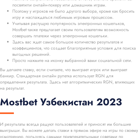
посвятили онлайн-покеру или домашним играм.
Поэтому у игроков не было другого выбора, кроме как бросить
игру и наслаждаться любимым игровым процессом.
Учитывая растущую популярность электронных кошельков,
Mostbet также предлагает своим пользователям возможность
совершать платежи через электронные кошельки.
Здесь вас ждет самое большое количество результатов и
коэффициентов, что создает благоприятные условия для поиска
выгодных решений.
Просто нажмите на иконку выбранной вами социальной сети.
Вы делаете ставку, если считаете, что выиграет игрок или выиграет
банкир. Стандартная онлайн рулетка использует RGN для
определения результата. Здесь нет алгоритмических RGN, влияющих
на результат.
Mostbet Узбекистан 2023
И результаты всегда радуют пользователей и приносят им большие
выигрыши. Вы можете делать ставки в прямом эфире на игры по своему
усмотрению, пользуясь самыми привлекательными советами по