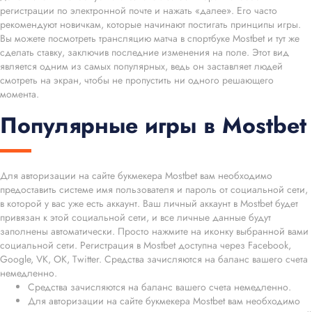
регистрации по электронной почте и нажать «далее». Его часто
рекомендуют новичкам, которые начинают постигать принципы игры.
Вы можете посмотреть трансляцию матча в спортбуке Mostbet и тут же
сделать ставку, заключив последние изменения на поле. Этот вид
является одним из самых популярных, ведь он заставляет людей
смотреть на экран, чтобы не пропустить ни одного решающего
момента.
Популярные игры в Mostbet
Для авторизации на сайте букмекера Mostbet вам необходимо
предоставить системе имя пользователя и пароль от социальной сети,
в которой у вас уже есть аккаунт. Ваш личный аккаунт в Mostbet будет
привязан к этой социальной сети, и все личные данные будут
заполнены автоматически. Просто нажмите на иконку выбранной вами
социальной сети. Регистрация в Mostbet доступна через Facebook,
Google, VK, OK, Twitter. Средства зачисляются на баланс вашего счета
немедленно.
Средства зачисляются на баланс вашего счета немедленно.
Для авторизации на сайте букмекера Mostbet вам необходимо