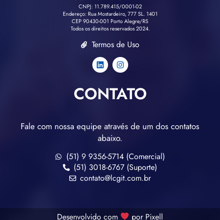
CNPJ: 11.789.415/0001-02
Endereço: Rua Mostardeiro, 777 SL. 1401
CEP 90430-001 Porto Alegre/RS
Todos os direitos reservados 2024.
Termos de Uso
CONTATO
Fale com nossa equipe através de um dos contatos
abaixo.
(51) 9 9356-5714 (Comercial)
(51) 3018-6767 (Suporte)
contato@lcgit.com.br
Desenvolvido com
por Pixell