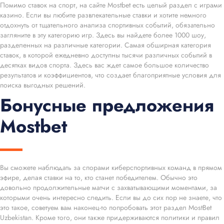
Помимо ставок на спорт, на сайте Mostbet есть целый раздел с играми
казино. Если вы любите развлекательные ставки и хотите немного
отдохнуть от тщательного анализа спортивных событий, обязательно
загляните в эту категорию игр. Здесь вы найдете более 1000 шоу,
разделенных на различные категории. Самая обширная категория
ставок, в которой ежедневно доступны тысячи различных событий в
десятках видов спорта. Здесь вас ждет самое большое количество
результатов и коэффициентов, что создает благоприятные условия для
поиска выгодных решений.
Бонусные предложения
Mostbet
Вы сможете наблюдать за спорами киберспортивных команд в прямом
эфире, делая ставки на то, кто станет победителем. Обычно это
довольно продолжительные матчи с захватывающими моментами, за
которыми очень интересно следить. Если вы до сих пор не знаете, что
это такое, советуем вам наконец-то попробовать этот раздел MostBet
Uzbekistan. Кроме того, они также придерживаются политики и правил