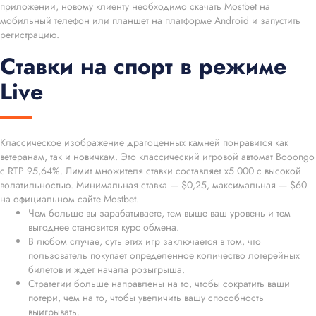
приложении, новому клиенту необходимо скачать Mostbet на
мобильный телефон или планшет на платформе Android и запустить
регистрацию.
Ставки на спорт в режиме
Live
Классическое изображение драгоценных камней понравится как
ветеранам, так и новичкам. Это классический игровой автомат Booongo
с RTP 95,64%. Лимит множителя ставки составляет х5 000 с высокой
волатильностью. Минимальная ставка — $0,25, максимальная — $60
на официальном сайте Mostbet.
Чем больше вы зарабатываете, тем выше ваш уровень и тем
выгоднее становится курс обмена.
В любом случае, суть этих игр заключается в том, что
пользователь покупает определенное количество лотерейных
билетов и ждет начала розыгрыша.
Стратегии больше направлены на то, чтобы сократить ваши
потери, чем на то, чтобы увеличить вашу способность
выигрывать.