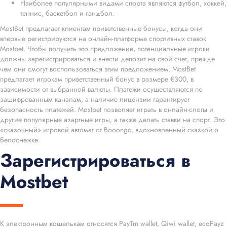
Наиболее популярными видами спорта являются футбол, хоккей,
теннис, баскетбол и гандбол.
MostBet предлагает клиентам приветственные бонусы, когда они
впервые регистрируются на онлайн-платформе спортивных ставок
Mostbet. Чтобы получить это предложение, потенциальные игроки
должны зарегистрироваться и внести депозит на свой счет, прежде
чем они смогут воспользоваться этим предложением. MostBet
предлагает игрокам приветственный бонус в размере €300, в
зависимости от выбранной валюты. Платежи осуществляются по
зашифрованным каналам, а наличие лицензии гарантирует
безопасность платежей. Mostbet позволяет играть в онлайн-слоты и
другие популярные азартные игры, а также делать ставки на спорт. Это
«сказочный» игровой автомат от Booongo, вдохновленный сказкой о
Белоснежке.
Зарегистрироваться в
Mostbet
К электронным кошелькам относятся PayTm wallet, Qiwi wallet, ecoPayz