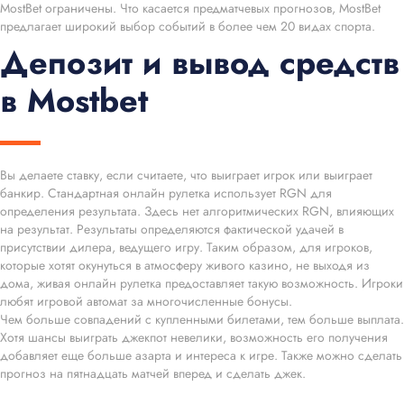
MostBet ограничены. Что касается предматчевых прогнозов, MostBet
предлагает широкий выбор событий в более чем 20 видах спорта.
Депозит и вывод средств
в Mostbet
Вы делаете ставку, если считаете, что выиграет игрок или выиграет
банкир. Стандартная онлайн рулетка использует RGN для
определения результата. Здесь нет алгоритмических RGN, влияющих
на результат. Результаты определяются фактической удачей в
присутствии дилера, ведущего игру. Таким образом, для игроков,
которые хотят окунуться в атмосферу живого казино, не выходя из
дома, живая онлайн рулетка предоставляет такую возможность. Игроки
любят игровой автомат за многочисленные бонусы.
Чем больше совпадений с купленными билетами, тем больше выплата.
Хотя шансы выиграть джекпот невелики, возможность его получения
добавляет еще больше азарта и интереса к игре. Также можно сделать
прогноз на пятнадцать матчей вперед и сделать джек.