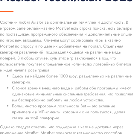
Охотники любят Aviator за оригинальный геймплей и доступность. В
игровом зале онлайн-казино MostBet есть строка поиска, есть фильтры
по поставщикам программного обеспечения и дополнительные опции
по игровым автоматам. Клиенты могут сортировать игры в казино
Mostbet по спросу и по дате их добавления на портал. Отдельная
категория развлечений, подразделяющаяся на различные виды
лотерей. В любом случае, суть этих игр заключается в том, что
пользователь покупает определенное количество лотерейных билетов
и ждет начала розыгрыша.
Здесь вы найдете более 1000 шоу, разделенных на различные
категории.
С точки зрения внешнего вида и работы обе программы имеют
одинаковые минимальные системные требования, что позволяет
им бесперебойно работать на любом устройстве.
Большинство программ лояльности Bet — это активные
привилегии и VIP-клиенты, которыми они пользуются, делая
ставки на этой платформе.
Однако следует отметить, что поддержка в чате не доступна через
приложение MostBet. Mostbet предоставляет множество способов