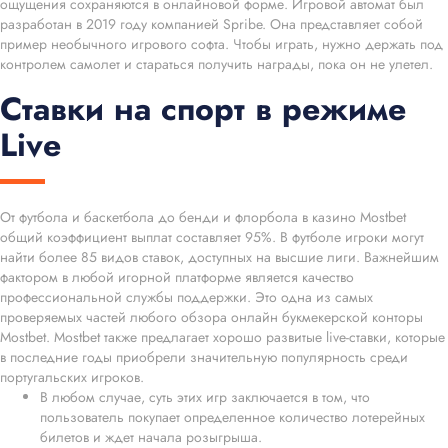
ощущения сохраняются в онлайновой форме. Игровой автомат был
разработан в 2019 году компанией Spribe. Она представляет собой
пример необычного игрового софта. Чтобы играть, нужно держать под
контролем самолет и стараться получить награды, пока он не улетел.
Ставки на спорт в режиме
Live
От футбола и баскетбола до бенди и флорбола в казино Mostbet
общий коэффициент выплат составляет 95%. В футболе игроки могут
найти более 85 видов ставок, доступных на высшие лиги. Важнейшим
фактором в любой игорной платформе является качество
профессиональной службы поддержки. Это одна из самых
проверяемых частей любого обзора онлайн букмекерской конторы
Mostbet. Mostbet также предлагает хорошо развитые live-ставки, которые
в последние годы приобрели значительную популярность среди
португальских игроков.
В любом случае, суть этих игр заключается в том, что
пользователь покупает определенное количество лотерейных
билетов и ждет начала розыгрыша.