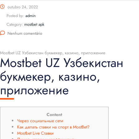
outubro 24, 2022
Posted by:
admin
Category:
mostbet apk
Nenhum comentário
Mostbet UZ Узбекистан букмекер, казино, приложение
Mostbet UZ Узбекистан
букмекер, казино,
приложение
Content
Через социальные сети
Как делать ставки на спорт в MostBet?
Mostbet Live Ставки