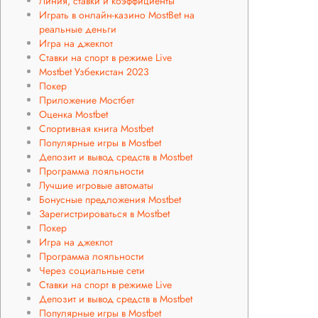
Линия, ставки и коэффициенты
Играть в онлайн-казино MostBet на
реальные деньги
Игра на джекпот
Ставки на спорт в режиме Live
Mostbet Узбекистан 2023
Покер
Приложение Мостбет
Оценка Mostbet
Спортивная книга Mostbet
Популярные игры в Mostbet
Депозит и вывод средств в Mostbet
Программа лояльности
Лучшие игровые автоматы
Бонусные предложения Mostbet
Зарегистрироваться в Mostbet
Покер
Игра на джекпот
Программа лояльности
Через социальные сети
Ставки на спорт в режиме Live
Депозит и вывод средств в Mostbet
Популярные игры в Mostbet