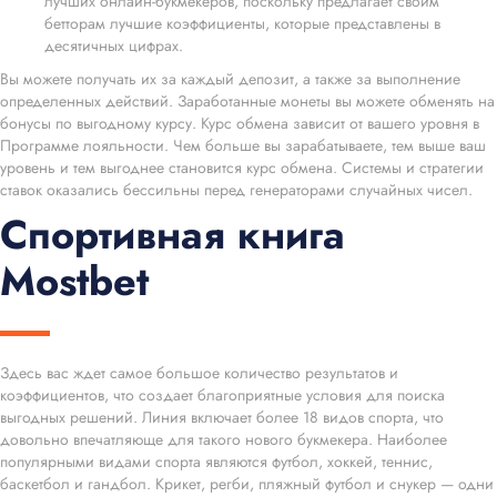
лучших онлайн-букмекеров, поскольку предлагает своим
бетторам лучшие коэффициенты, которые представлены в
десятичных цифрах.
Вы можете получать их за каждый депозит, а также за выполнение
определенных действий. Заработанные монеты вы можете обменять на
бонусы по выгодному курсу. Курс обмена зависит от вашего уровня в
Программе лояльности. Чем больше вы зарабатываете, тем выше ваш
уровень и тем выгоднее становится курс обмена. Системы и стратегии
ставок оказались бессильны перед генераторами случайных чисел.
Спортивная книга
Mostbet
Здесь вас ждет самое большое количество результатов и
коэффициентов, что создает благоприятные условия для поиска
выгодных решений. Линия включает более 18 видов спорта, что
довольно впечатляюще для такого нового букмекера. Наиболее
популярными видами спорта являются футбол, хоккей, теннис,
баскетбол и гандбол. Крикет, регби, пляжный футбол и снукер — одни