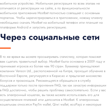
мобильное устройство. Мобильная регистрация по всем этапам не
отличается от регистрации на сайте, а по функциональности
мобильное приложение Mostbet полностью совпадает с основным
порталом. Чтобы зарегистрироваться в приложении, новому клиенту
необходимо скачать Mostbet на мобильный телефон или планшет на
платформе Android и запустить регистрацию.
Через социальные сети
В то же время вы можете просматривать статистику, которая поможет
вам сделать правильный выбор. Mostbet была основана в 2009 году и
принимает игроков из более чем 90 стран. Букмекер принадлежит
компании Venson Ltd., расположенной на Кипре, проходит обучение в
Восточной Европе, регулируется в Кюрасао и предлагает множество
бонусов и промокодов. Рекомендуется обращаться в службу
поддержки только после прочтения FAQ, так как зачастую информации
в FAQ достаточно, чтобы решить проблему самостоятельно. Если у вас
есть электронный кошелек, вы также можете использовать его для
осуществления платежей или депозитов в Mostbet. К электронным
кошелькам относятся PayTm wallet, Qiwi wallet, ecoPayz и некоторые