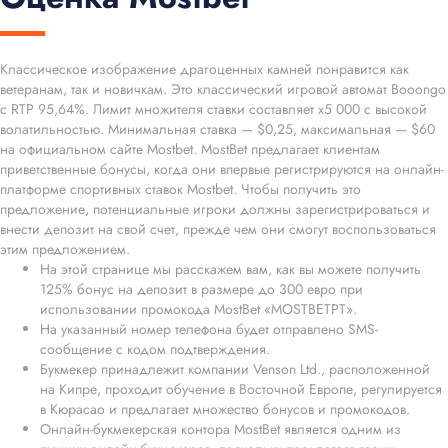
Классическое изображение драгоценных камней понравится как
ветеранам, так и новичкам. Это классический игровой автомат Booongo
с RTP 95,64%. Лимит множителя ставки составляет х5 000 с высокой
волатильностью. Минимальная ставка — $0,25, максимальная — $60
на официальном сайте Mostbet. MostBet предлагает клиентам
приветственные бонусы, когда они впервые регистрируются на онлайн-
платформе спортивных ставок Mostbet. Чтобы получить это
предложение, потенциальные игроки должны зарегистрироваться и
внести депозит на свой счет, прежде чем они смогут воспользоваться
этим предложением.
На этой странице мы расскажем вам, как вы можете получить
125% бонус на депозит в размере до 300 евро при
использовании промокода MostBet «MOSTBETPT».
На указанный номер телефона будет отправлено SMS-
сообщение с кодом подтверждения.
Букмекер принадлежит компании Venson Ltd., расположенной
на Кипре, проходит обучение в Восточной Европе, регулируется
в Кюрасао и предлагает множество бонусов и промокодов.
Онлайн-букмекерская контора MostBet является одним из