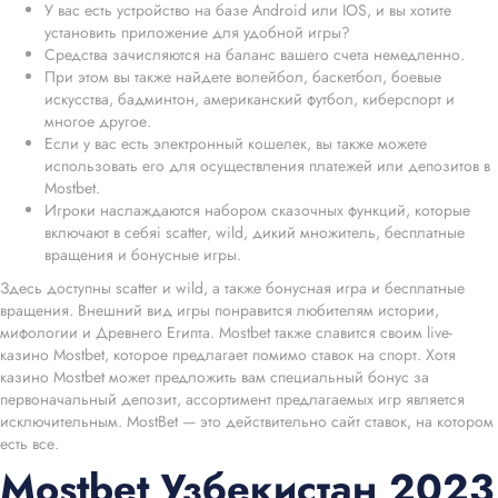
У вас есть устройство на базе Android или IOS, и вы хотите
установить приложение для удобной игры?
Средства зачисляются на баланс вашего счета немедленно.
При этом вы также найдете волейбол, баскетбол, боевые
искусства, бадминтон, американский футбол, киберспорт и
многое другое.
Если у вас есть электронный кошелек, вы также можете
использовать его для осуществления платежей или депозитов в
Mostbet.
Игроки наслаждаются набором сказочных функций, которые
включают в себяi scatter, wild, дикий множитель, бесплатные
вращения и бонусные игры.
Здесь доступны scatter и wild, а также бонусная игра и бесплатные
вращения. Внешний вид игры понравится любителям истории,
мифологии и Древнего Египта. Mostbet также славится своим live-
казино Mostbet, которое предлагает помимо ставок на спорт. Хотя
казино Mostbet может предложить вам специальный бонус за
первоначальный депозит, ассортимент предлагаемых игр является
исключительным. MostBet — это действительно сайт ставок, на котором
есть все.
Mostbet Узбекистан 2023