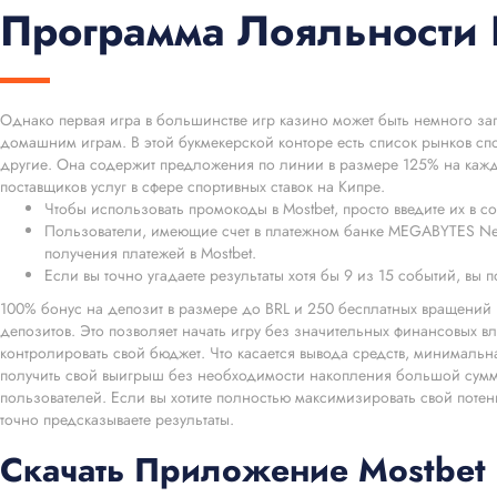
Программа Лояльности 
Однако первая игра в большинстве игр казино может быть немного зап
домашним играм. В этой букмекерской конторе есть список рынков спорт
другие. Она содержит предложения по линии в размере 125% на кажды
поставщиков услуг в сфере спортивных ставок на Кипре.
Чтобы использовать промокоды в Mostbet, просто введите их в 
Пользователи, имеющие счет в платежном банке MEGABYTES Net
получения платежей в Mostbet.
Если вы точно угадаете результаты хотя бы 9 из 15 событий, вы 
100% бонус на депозит в размере до BRL и 250 бесплатных вращений в
депозитов. Это позволяет начать игру без значительных финансовых вл
контролировать свой бюджет. Что касается вывода средств, минимальная
получить свой выигрыш без необходимости накопления большой сумм
пользователей. Если вы хотите полностью максимизировать свой потен
точно предсказываете результаты.
Скачать Приложение Mostbet 