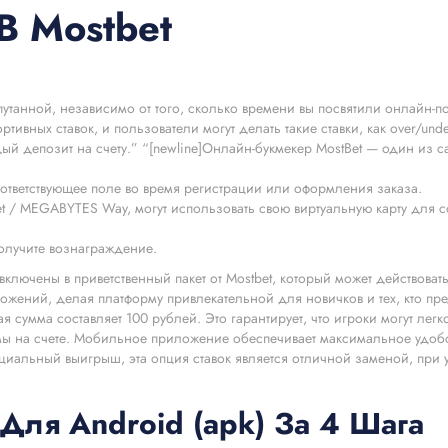
В Mostbet
утанной, независимо от того, сколько времени вы посвятили онлайн-п
ивных ставок, и пользователи могут делать такие ставки, как over/unde
й депозит на счету.” “[newline]Онлайн-букмекер MostBet — один из 
соответствующее поле во время регистрации или оформления заказа.
 / MEGABYTES Way, могут использовать свою виртуальную карту для 
получите вознаграждение.
ключены в приветственный пакет от Mostbet, который может действоват
ожений, делая платформу привлекательной для новичков и тех, кто пре
 сумма составляет 100 рублей. Это гарантирует, что игроки могут легк
ы на счете. Мобильное приложение обеспечивает максимальное удобс
циальный выигрыш, эта опция ставок является отличной заменой, при у
Для Android (apk) За 4 Шага