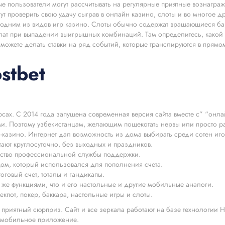
ые пользователи могут рассчитывать на регулярные приятные вознагр
ут проверить свою удачу сыграв в онлайн казино, слоты и во многое др
ся одним из видов игр казино. Слоты обычно содержат вращающиеся б
ат при выпадении выигрышных комбинаций. Там определитесь, какой 
е можете делать ставки на ряд событий, которые транслируются в прямо
stbet
сах. С 2014 года запущена современная версия сайта вместе с” “онл
и. Поэтому узбекистанцам, желающим пощекотать нервы или просто р
йн-казино. Интернет дал возможность из дома выбирать среди сотен иг
ают круглосуточно, без выходных и праздников.
ество профессиональной службы поддержки.
одом, который использовался для пополнения счета.
оговый счет, тоталы и гандикапы.
же функциями, что и его настольные и другие мобильные аналоги.
екпот, покер, баккара, настольные игры и слоты.
приятный сюрприз. Сайт и все зеркала работают на базе технологии 
к мобильное приложение.