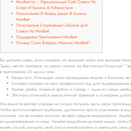
Mostbet Uz – Официальный Сайт Ставок На
Спорт И Казино В Узбекистане
Пополнение И Вывод Денег В Казино
Mostbet
Популярные Спортивные События Для
Ставок На Mostbet
Поддержка Приложения Mostbet
Почему Стоит Выбрать Именно Mostbet?
Вы делаете ставку, если считаете, что выиграет игрок или выиграет ба
Здесь нет ни скаттеров, ни диких спинов, ни бесплатных бонусных” “
в приложении 24 часа в сутки.
Кроме того, благодаря часто проводимым акциям и бонусам, вы
Система отправит на него проверочный код для подтверждения 
Крикет, регби, пляжный футбол и снукер — одни из самых необы
Эти игры отличаются реалистичной графикой и оснащены дополн
Эта акция позволяет игрокам не только получить часть своих проигр
Чтобы воспользоваться кэшбеком, достаточно просто участвовать в акц
означает, что вы можете получать возврат средств неоднократно. Кэшбек
их удовлетворении от игры. Читайте подробные условия акции, чтобы 
ищете способ улучшить свой опыт в онлайн-казино и уменьшить свои р