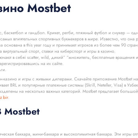
ино Mostbet
, баскетбол и гандбол. Крикет, регби, пляжный футбол и снукер — од
самых влиятельных спортивных букмекеров в мире. Известно, что она 
а основана в this year году и принимает игроков из более чем 90 стран
на виртуальный спорт, ставки на киберспорт и игры в казино.
ают в себяi scatter, wild, дикий” “множитель, бесплатные вращения 
зарегистрировавшись на их сайте.
ги.
н-казино и игры с живыми дилерами. Скачайте приложение Mostbet на
т BRL и популярные платежные системы (Skrill, Neteller, Visa) в Узбек
разделены на несколько важных категорий. Mostbet предлагает большо
iz bir
.
 Mostbet
ссическая баккара, мини-баккара и высоколимитная баккара. Эти игры о