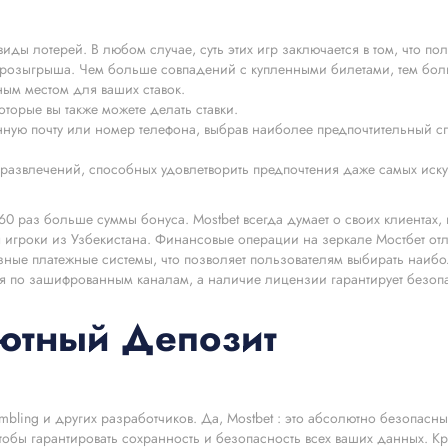
ы лотерей. В любом случае, суть этих игр заключается в том, что по
а розыгрыша. Чем больше совпадений с купленными билетами, тем бол
ным местом для ваших ставок.
оторые вы также можете делать ставки.
онную почту или номер телефона, выбрав наиболее предпочтительный с
 развлечений, способных удовлетворить предпочтения даже самых ис
0 раз больше суммы бонуса. Mostbet всегда думает о своих клиентах, 
я игроки из Узбекистана. Финансовые операции на зеркале Мостбет от
ные платежные системы, что позволяет пользователям выбирать наиб
ся по зашифрованным каналам, а наличие лицензии гарантирует безоп
ютный Депозит
 Gambling и других разработчиков. Да, Mostbet : это абсолютно безопас
обы гарантировать сохранность и безопасность всех ваших данных. Кр