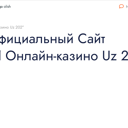
ga olish
N
азино Uz 202″
Официальный Сайт
И Онлайн-казино Uz 