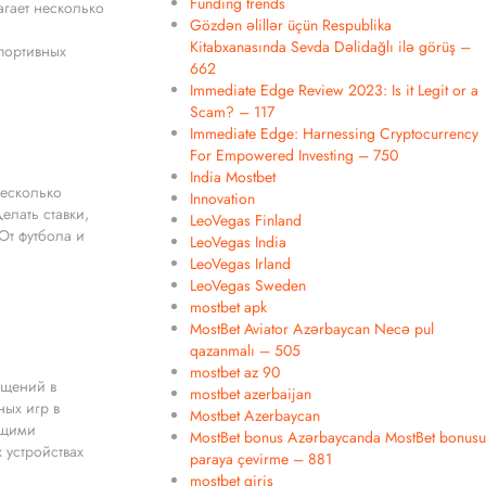
Funding trends
агает несколько
Gözdən əlillər üçün Respublika
Kitabxanasında Sevda Dəlidağlı ilə görüş –
портивных
662
Immediate Edge Review 2023: Is it Legit or a
Scam? – 117
Immediate Edge: Harnessing Cryptocurrency
For Empowered Investing – 750
India Mostbet
несколько
Innovation
елать ставки,
LeoVegas Finland
От футбола и
LeoVegas India
LeoVegas Irland
LeoVegas Sweden
mostbet apk
MostBet Aviator Azərbaycan Necə pul
qazanmalı – 505
mostbet az 90
ащений в
mostbet azerbaijan
ных игр в
Mostbet Azerbaycan
ающими
MostBet bonus Azərbaycanda MostBet bonusu
 устройствах
paraya çevirme – 881
mostbet giriş