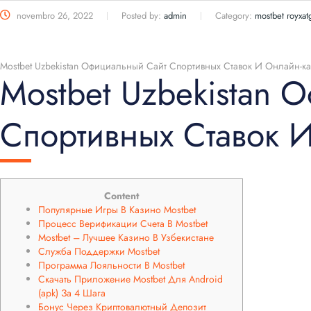
novembro 26, 2022
Posted by:
admin
Category:
mostbet royxat
Mostbet Uzbekistan Официальный Сайт Спортивных Ставок И Онлайн-к
Mostbet Uzbekistan 
Спортивных Ставок 
Content
Популярные Игры В Казино Mostbet
Процесс Верификации Счета В Mostbet
Mostbet – Лучшее Казино В Узбекистане
Служба Поддержки Mostbet
Программа Лояльности В Mostbet
Скачать Приложение Mostbet Для Android
(apk) За 4 Шага
Бонус Через Криптовалютный Депозит