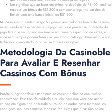
Isto significa que ao fazer um primeiro depósito de R$400, você vai
receber um bônus de R$1.200 e começar a jogar no cassino da
Betfair com uma banca inicial de R$1.600.
Minha missão durante o artigo foi guiá-lo aos melhores bônus de cassino,
assegurando uma experiência de jogo segura e prazerosa. O crédito do
jogo terá que ser jogado novamente um número específico de vezes, e
você nem sempre poderá fazer isso em todo o catálogo. Uma vez que isto
tenha sido completado, o bônus se tornará revogável.
Metodologia Da Casinoble
Para Avaliar E Resenhar
Cassinos Com Bônus
Porém o jogador deve estar atento ao cassino online no qual está se
cadastrando. Este tipo de cuidado é crucial para que você não acabe
caindo em algum tipo de fraude ou roubo de dados neste mercado. As
condições são, basicamente, todos os requisitos que o cassino online