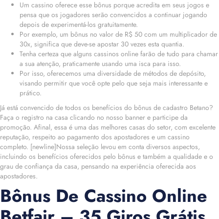
Um cassino oferece esse bônus porque acredita em seus jogos e
pensa que os jogadores serão convencidos a continuar jogando
depois de experimentá-los gratuitamente.
Por exemplo, um bônus no valor de R$ 50 com um multiplicador de
30x, significa que deve-se apostar 30 vezes esta quantia.
Tenha certeza que alguns cassinos online farão de tudo para chamar
a sua atenção, praticamente usando uma isca para isso.
Por isso, oferecemos uma diversidade de métodos de depósito,
visando permitir que você opte pelo que seja mais interessante e
prático.
Já está convencido de todos os benefícios do bônus de cadastro Betano?
Faça o registro na casa clicando no nosso banner e participe da
promoção. Afinal, essa é uma das melhores casas do setor, com excelente
reputação, respeito ao pagamento dos apostadores e um cassino
completo. [newline]Nossa seleção levou em conta diversos aspectos,
incluindo os benefícios oferecidos pelo bônus e também a qualidade e o
grau de confiança da casa, pensando na experiência oferecida aos
apostadores.
Bônus De Cassino Online
Betfair – 35 Giros Grátis