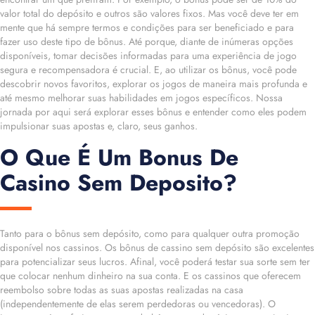
valor total do depósito e outros são valores fixos. Mas você deve ter em
mente que há sempre termos e condições para ser beneficiado e para
fazer uso deste tipo de bônus. Até porque, diante de inúmeras opções
disponíveis, tomar decisões informadas para uma experiência de jogo
segura e recompensadora é crucial. E, ao utilizar os bônus, você pode
descobrir novos favoritos, explorar os jogos de maneira mais profunda e
até mesmo melhorar suas habilidades em jogos específicos. Nossa
jornada por aqui será explorar esses bônus e entender como eles podem
impulsionar suas apostas e, claro, seus ganhos.
O Que É Um Bonus De
Casino Sem Deposito?
Tanto para o bônus sem depósito, como para qualquer outra promoção
disponível nos cassinos. Os bônus de cassino sem depósito são excelentes
para potencializar seus lucros. Afinal, você poderá testar sua sorte sem ter
que colocar nenhum dinheiro na sua conta. E os cassinos que oferecem
reembolso sobre todas as suas apostas realizadas na casa
(independentemente de elas serem perdedoras ou vencedoras). O