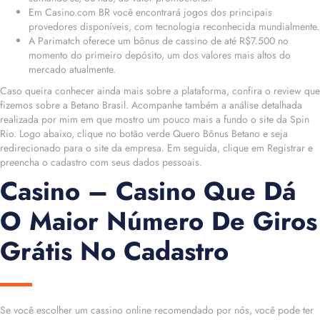
Em Casino.com BR você encontrará jogos dos principais
provedores disponíveis, com tecnologia reconhecida mundialmente.
A Parimatch oferece um bônus de cassino de até R$7.500 no
momento do primeiro depósito, um dos valores mais altos do
mercado atualmente.
Caso queira conhecer ainda mais sobre a plataforma, confira o review que
fizemos sobre a Betano Brasil. Acompanhe também a análise detalhada
realizada por mim em que mostro um pouco mais a fundo o site da Spin
Rio. Logo abaixo, clique no botão verde Quero Bônus Betano e seja
redirecionado para o site da empresa. Em seguida, clique em Registrar e
preencha o cadastro com seus dados pessoais.
Casino – Casino Que Dá
O Maior Número De Giros
Grátis No Cadastro
Se você escolher um cassino online recomendado por nós, você pode ter