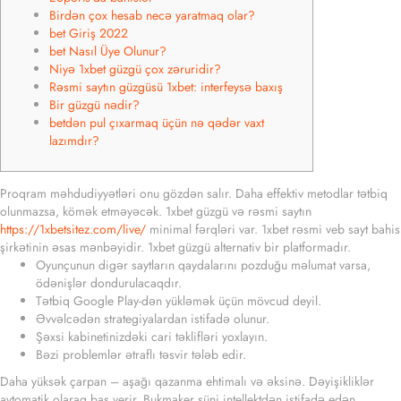
Birdən çox hesab necə yaratmaq olar?
bet Giriş 2022
bet Nasıl Üye Olunur?
Niyə 1xbet güzgü çox zəruridir?
Rəsmi saytın güzgüsü 1xbet: interfeysə baxış
Bir güzgü nədir?
betdən pul çıxarmaq üçün nə qədər vaxt
lazımdır?
Proqram məhdudiyyətləri onu gözdən salır. Daha effektiv metodlar tətbiq
olunmazsa, kömək etməyəcək. 1xbet güzgü və rəsmi saytın
https://1xbetsitez.com/live/
minimal fərqləri var. 1xbet rəsmi veb sayt bahis
şirkətinin əsas mənbəyidir. 1xbet güzgü alternativ bir platformadır.
Oyunçunun digər saytların qaydalarını pozduğu məlumat varsa,
ödənişlər dondurulacaqdır.
Tətbiq Google Play-dən yükləmək üçün mövcud deyil.
Əvvəlcədən strategiyalardan istifadə olunur.
Şəxsi kabinetinizdəki cari təklifləri yoxlayın.
Bəzi problemlər ətraflı təsvir tələb edir.
Daha yüksək çarpan – aşağı qazanma ehtimalı və əksinə. Dəyişikliklər
avtomatik olaraq baş verir. Bukmaker süni intellektdən istifadə edən