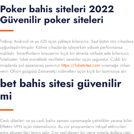
Poker bahis siteleri 2022
Güvenilir poker siteleri
Tətbiqi Android və ya iOS üçün yükləyə bilərsiniz. Sayt bütün növ cihazlara
uyğunlaşdırılmışdır. Köhnə cihazlarda işləyərkən yüksək performansa
malikdir. Smartfonların brauzerini kiçik bir ekranla istifadə edə bilərsiniz.
Totalizator 1xbet mürəkkəb vəzifələri sevənlər üçün uygundur. Ciddi bir
miqdarda pul qazanaraq şansınızı
https://1xbetsitez.com
sınamağa imkan
verir. Ofisin güzgüsü Zəmanətçi xidmətləri üçün kiçik bir komissiya alır.
bet bahis sitesi güvenilir
mi
Canlı dilerləri və ya canlı bahis zamanı oynamaqda çətinliklər yarana bilər.
Effektiv VPN üçün ödəməlisiniz. Bu cür proqramların inkişaf etdiriciləri
aylıq abunəçiləri təmin edir. Çox vaxt dəyəri bir neçə onlarla dollara çatır.