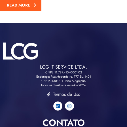
READ MORE
LCG IT SERVICE LTDA.
CNPJ: 11.789.415/0001-02
Endereço: Rua Mostardeiro, 777 SL. 1401
CEP 90430-001 Porto Alegre/RS
Todos os direitos reservados 2024.
Termos de Uso
CONTATO