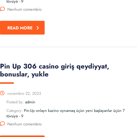
tövsiyə - 9
Nenhum comentário
READ MORE
Pin Up 306 casino giriş qeydiyyat,
bonuslar, yukle
novembro 22, 2023
Posted by:
admin
Category:
Pin-Up onlayn kazino oynamaq üçün yeni başlayanlar üçün 7
tövsiyə - 9
Nenhum comentário