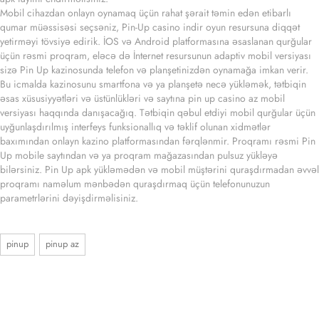
Mobil cihazdan onlayn oynamaq üçün rahat şərait təmin edən etibarlı
qumar müəssisəsi seçsəniz, Pin-Up casino indir oyun resursuna diqqət
yetirməyi tövsiyə edirik. İOS və Android platformasına əsaslanan qurğular
üçün rəsmi proqram, eləcə də İnternet resursunun adaptiv mobil versiyası
sizə Pin Up kazinosunda telefon və planşetinizdən oynamağa imkan verir.
Bu icmalda kazinosunu smartfona və ya planşetə necə yükləmək, tətbiqin
əsas xüsusiyyətləri və üstünlükləri və saytına pin up casino az mobil
versiyası haqqında danışacağıq. Tətbiqin qəbul etdiyi mobil qurğular üçün
uyğunlaşdırılmış interfeys funksionallıq və təklif olunan xidmətlər
baxımından onlayn kazino platformasından fərqlənmir. Proqramı rəsmi Pin
Up mobile saytından və ya proqram mağazasından pulsuz yükləyə
bilərsiniz. Pin Up apk yükləmədən və mobil müştərini quraşdırmadan əvvəl
proqramı naməlum mənbədən quraşdırmaq üçün telefonunuzun
parametrlərini dəyişdirməlisiniz.
pinup
pinup az