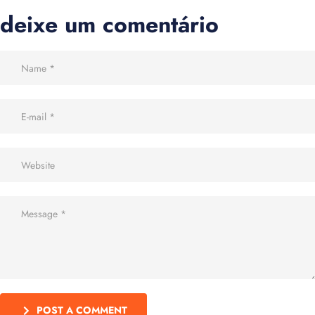
deixe um comentário
POST A COMMENT