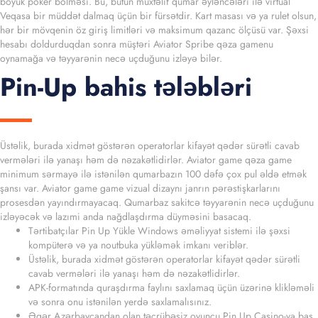
böyük poker bölməsi. Bu, bütün müxtəlif qumar əyləncələri ilə virtual
Veqasa bir müddət dalmaq üçün bir fürsətdir. Kart masası və ya rulet olsun,
hər bir mövqenin öz giriş limitləri və maksimum qazanc ölçüsü var. Şəxsi
hesabı doldurduqdan sonra müştəri Aviator Spribe qəza gamenu
oynamağa və təyyarənin necə uçduğunu izləyə bilər.
Pin-Up bahis tələbləri
Üstəlik, burada xidmət göstərən operatorlar kifayət qədər sürətli cavab
vermələri ilə yanaşı həm də nəzakətlidirlər. Aviator game qəza game
minimum sərmayə ilə istənilən qumarbazın 100 dəfə çox pul əldə etmək
şansı var. Aviator game game vizual dizaynı janrın pərəstişkarlarını
prosesdən yayındırmayacaq. Qumarbaz sakitcə təyyarənin necə uçduğunu
izləyəcək və lazımi anda nağdlaşdırma düyməsini basacaq.
Tərtibatçılar Pin Up Yükle Windows əməliyyat sistemi ilə şəxsi
kompüterə və ya noutbuka yükləmək imkanı veriblər.
Üstəlik, burada xidmət göstərən operatorlar kifayət qədər sürətli
cavab vermələri ilə yanaşı həm də nəzakətlidirlər.
APK-formatında quraşdırma faylını saxlamaq üçün üzərinə klikləməli
və sonra onu istənilən yerdə saxlamalısınız.
Əgər Azərbaycandan olan təcrübəsiz oyunçu Pin Up Casino-ya baş