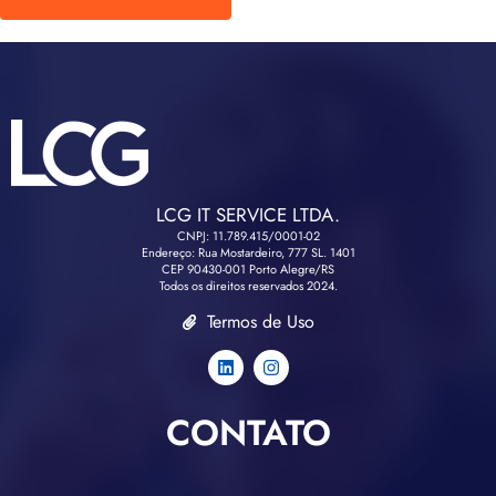
LCG IT SERVICE LTDA.
CNPJ: 11.789.415/0001-02
Endereço: Rua Mostardeiro, 777 SL. 1401
CEP 90430-001 Porto Alegre/RS
Todos os direitos reservados 2024.
Termos de Uso
CONTATO