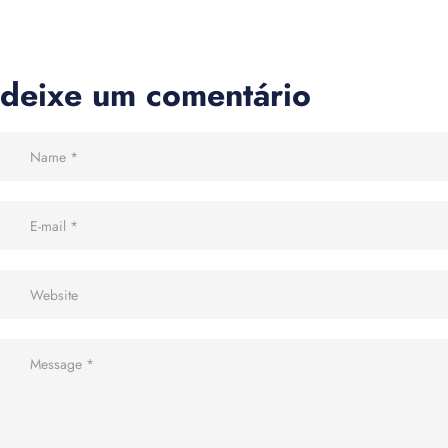
deixe um comentário