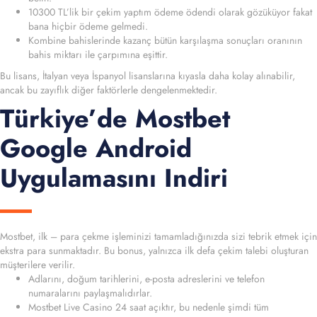
10300 TL’lik bir çekim yaptım ödeme ödendi olarak gözüküyor fakat
bana hiçbir ödeme gelmedi.
Kombine bahislerinde kazanç bütün karşılaşma sonuçları oranının
bahis miktarı ile çarpımına eşittir.
Bu lisans, İtalyan veya İspanyol lisanslarına kıyasla daha kolay alınabilir,
ancak bu zayıflık diğer faktörlerle dengelenmektedir.
Türkiye’de Mostbet
Google Android
Uygulamasını Indiri
Mostbet, ilk – para çekme işleminizi tamamladığınızda sizi tebrik etmek için
ekstra para sunmaktadır. Bu bonus, yalnızca ilk defa çekim talebi oluşturan
müşterilere verilir.
Adlarını, doğum tarihlerini, e-posta adreslerini ve telefon
numaralarını paylaşmalıdırlar.
Mostbet Live Casino 24 saat açıktır, bu nedenle şimdi tüm