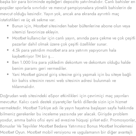
başka bir para biriminde eşdeğeri depozito yatırılmalıdır. Canlı bahisler en
popüler sporlarla sınırlıdır ve mevcut şampiyonalara yönelik bahislerin de
mevcut olduğu kesindir. Yayın yok, ancak ana ekranda ayrıntılı maç
istatistikleri ve üç ek sekme var.
Bunun için, Mostbet sitesinden haber bültenlerine abone olun veya
sitemizi favorinize ekleyin.
Mostbet kullanıcılar için canlı yayın, anında para çekme ve çok çeşitli
pazarlar dahil olmak üzere çok çeşitli özellikler sunar.
4.5k para yatırdım mostbet ara ara yatırım yapıyorum hala
kaybettiriyor TM bir ş…
Ben 1.000 lira para yükledim dekontum ve dekontum olduğu halde
benim paramı geri vermediler.
Yani Mostbet güncel giriş sitesine giriş yapmak için bu siteye bağlı
bir bahis sitesinin resmi web sitesinin adresi bulunmalı ve
tıklanmalıdır.
Doğrudan web sitesindeki eSpor etkinlikleri için çevrimiçi maç yayınları
mevcuttur. Kalıcı canlı destek ziyaretçiler farklı dillerde sizin için hizmet
vermektedir. Mostbet Türkiye adı ile yayın hayatına başlayan sayfa hakkında
bilmeniz gerekenler bu inceleme yazısında yer alacak. Girişdə problem
yoxdur, amma bahis ofisi eyni ad əvəzinə hüquqi şirkət edir. Promosyonlar,
Bonuslar Ve Teşvikler Mostbet Bedava Yatırımsız Bonus Mostbet İncelemesi
Mostbet Oyun. Mostbet mobil versiyonu ve uygulamanın bir diğer avantajlı