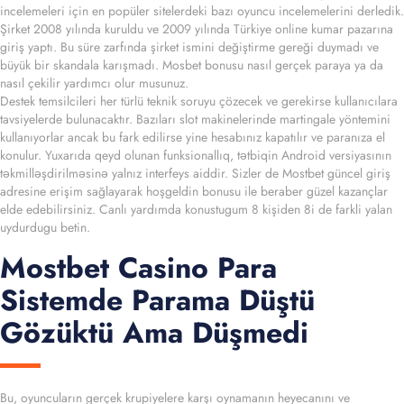
incelemeleri için en popüler sitelerdeki bazı oyuncu incelemelerini derledik.
Şirket 2008 yılında kuruldu ve 2009 yılında Türkiye online kumar pazarına
giriş yaptı. Bu süre zarfında şirket ismini değiştirme gereği duymadı ve
büyük bir skandala karışmadı. Mosbet bonusu nasıl gerçek paraya ya da
nasıl çekilir yardımcı olur musunuz.
Destek temsilcileri her türlü teknik soruyu çözecek ve gerekirse kullanıcılara
tavsiyelerde bulunacaktır. Bazıları slot makinelerinde martingale yöntemini
kullanıyorlar ancak bu fark edilirse yine hesabınız kapatılır ve paranıza el
konulur. Yuxarıda qeyd olunan funksionallıq, tətbiqin Android versiyasının
təkmilləşdirilməsinə yalnız interfeys aiddir. Sizler de Mostbet güncel giriş
adresine erişim sağlayarak hoşgeldin bonusu ile beraber güzel kazançlar
elde edebilirsiniz. Canlı yardımda konustugum 8 kişiden 8i de farkli yalan
uydurdugu betin.
Mostbet Casino Para
Sistemde Parama Düştü
Gözüktü Ama Düşmedi
Bu, oyuncuların gerçek krupiyelere karşı oynamanın heyecanını ve