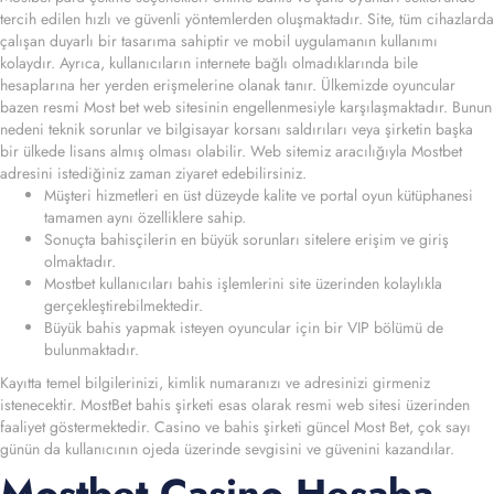
tercih edilen hızlı ve güvenli yöntemlerden oluşmaktadır. Site, tüm cihazlarda
çalışan duyarlı bir tasarıma sahiptir ve mobil uygulamanın kullanımı
kolaydır. Ayrıca, kullanıcıların internete bağlı olmadıklarında bile
hesaplarına her yerden erişmelerine olanak tanır. Ülkemizde oyuncular
bazen resmi Most bet web sitesinin engellenmesiyle karşılaşmaktadır. Bunun
nedeni teknik sorunlar ve bilgisayar korsanı saldırıları veya şirketin başka
bir ülkede lisans almış olması olabilir. Web sitemiz aracılığıyla Mostbet
adresini istediğiniz zaman ziyaret edebilirsiniz.
Müşteri hizmetleri en üst düzeyde kalite ve portal oyun kütüphanesi
tamamen aynı özelliklere sahip.
Sonuçta bahisçilerin en büyük sorunları sitelere erişim ve giriş
olmaktadır.
Mostbet kullanıcıları bahis işlemlerini site üzerinden kolaylıkla
gerçekleştirebilmektedir.
Büyük bahis yapmak isteyen oyuncular için bir VIP bölümü de
bulunmaktadır.
Kayıtta temel bilgilerinizi, kimlik numaranızı ve adresinizi girmeniz
istenecektir. MostBet bahis şirketi esas olarak resmi web sitesi üzerinden
faaliyet göstermektedir. Casino ve bahis şirketi güncel Most Bet, çok sayı
günün da kullanıcının ojeda üzerinde sevgisini ve güvenini kazandılar.
Mostbet Casino Hesaba