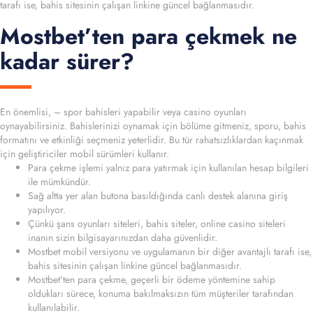
tarafı ise, bahis sitesinin çalışan linkine güncel bağlanmasıdır.
Mostbet’ten para çekmek ne
kadar sürer?
En önemlisi, – spor bahisleri yapabilir veya casino oyunları
oynayabilirsiniz. Bahislerinizi oynamak için bölüme gitmeniz, sporu, bahis
formatını ve etkinliği seçmeniz yeterlidir. Bu tür rahatsızlıklardan kaçınmak
için geliştiriciler mobil sürümleri kullanır.
Para çekme işlemi yalnız para yatırmak için kullanılan hesap bilgileri
ile mümkündür.
Sağ altta yer alan butona basıldığında canlı destek alanına giriş
yapılıyor.
Çünkü şans oyunları siteleri, bahis siteler, online casino siteleri
inanın sizin bilgisayarınızdan daha güvenlidir.
Mostbet mobil versiyonu ve uygulamanın bir diğer avantajlı tarafı ise,
bahis sitesinin çalışan linkine güncel bağlanmasıdır.
Mostbet’ten para çekme, geçerli bir ödeme yöntemine sahip
oldukları sürece, konuma bakılmaksızın tüm müşteriler tarafından
kullanılabilir.