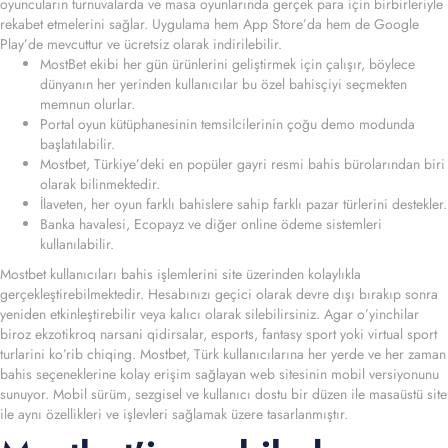
oyuncuların turnuvalarda ve masa oyunlarında gerçek para için birbirleriyle
rekabet etmelerini sağlar. Uygulama hem App Store’da hem de Google
Play’de mevcuttur ve ücretsiz olarak indirilebilir.
MostBet ekibi her gün ürünlerini geliştirmek için çalışır, böylece
dünyanın her yerinden kullanıcılar bu özel bahisçiyi seçmekten
memnun olurlar.
Portal oyun kütüphanesinin temsilcilerinin çoğu demo modunda
başlatılabilir.
Mostbet, Türkiye’deki en popüler gayri resmi bahis bürolarından biri
olarak bilinmektedir.
İlaveten, her oyun farklı bahislere sahip farklı pazar türlerini destekler.
Banka havalesi, Ecopayz ve diğer online ödeme sistemleri
kullanılabilir.
Mostbet kullanıcıları bahis işlemlerini site üzerinden kolaylıkla
gerçekleştirebilmektedir. Hesabınızı geçici olarak devre dışı bırakıp sonra
yeniden etkinleştirebilir veya kalıcı olarak silebilirsiniz. Agar o’yinchilar
biroz ekzotikroq narsani qidirsalar, esports, fantasy sport yoki virtual sport
turlarini ko’rib chiqing. Mostbet, Türk kullanıcılarına her yerde ve her zaman
bahis seçeneklerine kolay erişim sağlayan web sitesinin mobil versiyonunu
sunuyor. Mobil sürüm, sezgisel ve kullanıcı dostu bir düzen ile masaüstü site
ile aynı özellikleri ve işlevleri sağlamak üzere tasarlanmıştır.