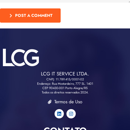
POST A COMMENT
LCG IT SERVICE LTDA.
CNPJ: 11.789.415/0001-02
Endereço: Rua Mostardeiro, 777 SL. 1401
CEP 90430-001 Porto Alegre/RS
Todos os direitos reservados 2024.
Termos de Uso