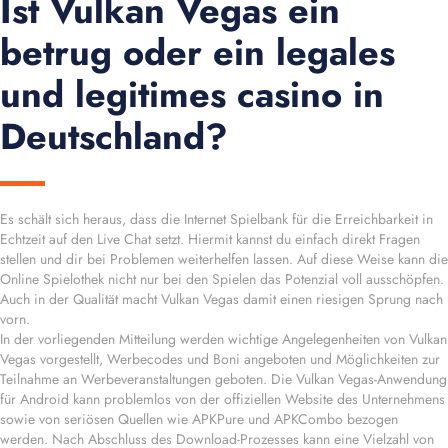
Ist Vulkan Vegas ein
betrug oder ein legales
und legitimes casino in
Deutschland?
Es schält sich heraus, dass die Internet Spielbank für die Erreichbarkeit in
Echtzeit auf den Live Chat setzt. Hiermit kannst du einfach direkt Fragen
stellen und dir bei Problemen weiterhelfen lassen. Auf diese Weise kann die
Online Spielothek nicht nur bei den Spielen das Potenzial voll ausschöpfen.
Auch in der Qualität macht Vulkan Vegas damit einen riesigen Sprung nach
vorn.
In der vorliegenden Mitteilung werden wichtige Angelegenheiten von Vulkan
Vegas vorgestellt, Werbecodes und Boni angeboten und Möglichkeiten zur
Teilnahme an Werbeveranstaltungen geboten. Die Vulkan Vegas-Anwendung
für Android kann problemlos von der offiziellen Website des Unternehmens
sowie von seriösen Quellen wie APKPure und APKCombo bezogen
werden. Nach Abschluss des Download-Prozesses kann eine Vielzahl von