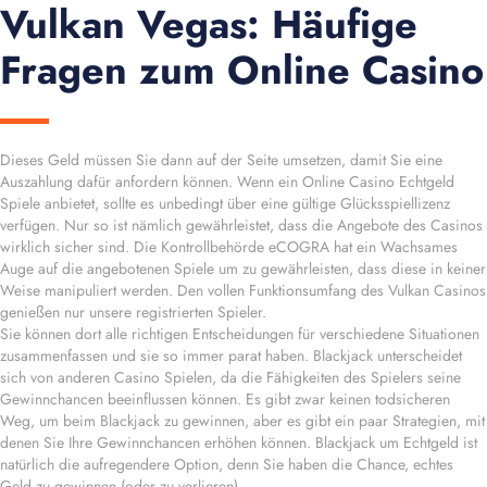
Vulkan Vegas: Häufige
Fragen zum Online Casino
Dieses Geld müssen Sie dann auf der Seite umsetzen, damit Sie eine
Auszahlung dafür anfordern können. Wenn ein Online Casino Echtgeld
Spiele anbietet, sollte es unbedingt über eine gültige Glücksspiellizenz
verfügen. Nur so ist nämlich gewährleistet, dass die Angebote des Casinos
wirklich sicher sind. Die Kontrollbehörde eCOGRA hat ein Wachsames
Auge auf die angebotenen Spiele um zu gewährleisten, dass diese in keiner
Weise manipuliert werden. Den vollen Funktionsumfang des Vulkan Casinos
genießen nur unsere registrierten Spieler.
Sie können dort alle richtigen Entscheidungen für verschiedene Situationen
zusammenfassen und sie so immer parat haben. Blackjack unterscheidet
sich von anderen Casino Spielen, da die Fähigkeiten des Spielers seine
Gewinnchancen beeinflussen können. Es gibt zwar keinen todsicheren
Weg, um beim Blackjack zu gewinnen, aber es gibt ein paar Strategien, mit
denen Sie Ihre Gewinnchancen erhöhen können. Blackjack um Echtgeld ist
natürlich die aufregendere Option, denn Sie haben die Chance, echtes
Geld zu gewinnen (oder zu verlieren).