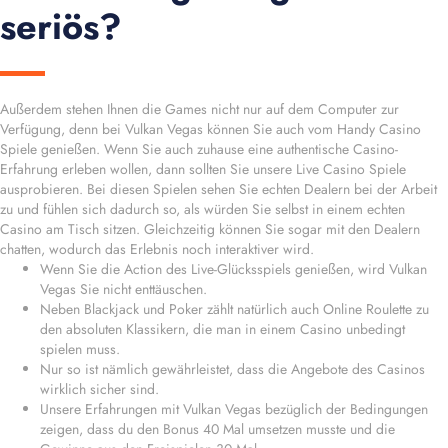
seriös?
Außerdem stehen Ihnen die Games nicht nur auf dem Computer zur
Verfügung, denn bei Vulkan Vegas können Sie auch vom Handy Casino
Spiele genießen. Wenn Sie auch zuhause eine authentische Casino-
Erfahrung erleben wollen, dann sollten Sie unsere Live Casino Spiele
ausprobieren. Bei diesen Spielen sehen Sie echten Dealern bei der Arbeit
zu und fühlen sich dadurch so, als würden Sie selbst in einem echten
Casino am Tisch sitzen. Gleichzeitig können Sie sogar mit den Dealern
chatten, wodurch das Erlebnis noch interaktiver wird.
Wenn Sie die Action des Live-Glücksspiels genießen, wird Vulkan
Vegas Sie nicht enttäuschen.
Neben Blackjack und Poker zählt natürlich auch Online Roulette zu
den absoluten Klassikern, die man in einem Casino unbedingt
spielen muss.
Nur so ist nämlich gewährleistet, dass die Angebote des Casinos
wirklich sicher sind.
Unsere Erfahrungen mit Vulkan Vegas bezüglich der Bedingungen
zeigen, dass du den Bonus 40 Mal umsetzen musste und die