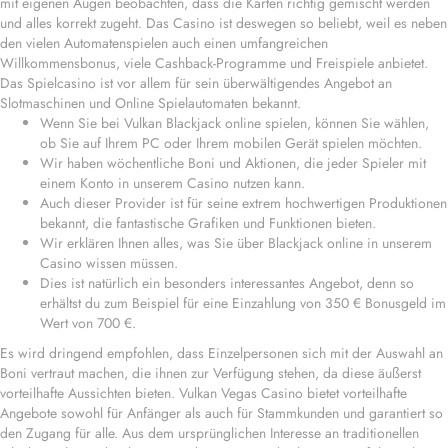
mit eigenen Augen beobachten, dass die Karten richtig gemischt werden
und alles korrekt zugeht. Das Casino ist deswegen so beliebt, weil es neben
den vielen Automatenspielen auch einen umfangreichen
Willkommensbonus, viele Cashback-Programme und Freispiele anbietet.
Das Spielcasino ist vor allem für sein überwältigendes Angebot an
Slotmaschinen und Online Spielautomaten bekannt.
Wenn Sie bei Vulkan Blackjack online spielen, können Sie wählen,
ob Sie auf Ihrem PC oder Ihrem mobilen Gerät spielen möchten.
Wir haben wöchentliche Boni und Aktionen, die jeder Spieler mit
einem Konto in unserem Casino nutzen kann.
Auch dieser Provider ist für seine extrem hochwertigen Produktionen
bekannt, die fantastische Grafiken und Funktionen bieten.
Wir erklären Ihnen alles, was Sie über Blackjack online in unserem
Casino wissen müssen.
Dies ist natürlich ein besonders interessantes Angebot, denn so
erhältst du zum Beispiel für eine Einzahlung von 350 € Bonusgeld im
Wert von 700 €.
Es wird dringend empfohlen, dass Einzelpersonen sich mit der Auswahl an
Boni vertraut machen, die ihnen zur Verfügung stehen, da diese äußerst
vorteilhafte Aussichten bieten. Vulkan Vegas Casino bietet vorteilhafte
Angebote sowohl für Anfänger als auch für Stammkunden und garantiert so
den Zugang für alle. Aus dem ursprünglichen Interesse an traditionellen