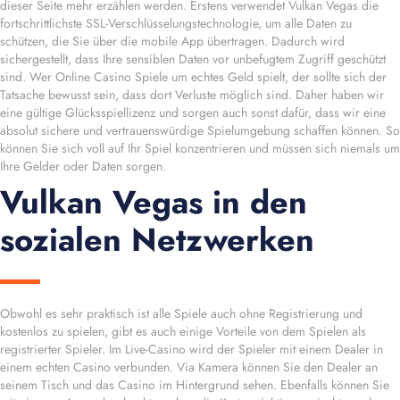
dieser Seite mehr erzählen werden. Erstens verwendet Vulkan Vegas die
fortschrittlichste SSL-Verschlüsselungstechnologie, um alle Daten zu
schützen, die Sie über die mobile App übertragen. Dadurch wird
sichergestellt, dass Ihre sensiblen Daten vor unbefugtem Zugriff geschützt
sind. Wer Online Casino Spiele um echtes Geld spielt, der sollte sich der
Tatsache bewusst sein, dass dort Verluste möglich sind. Daher haben wir
eine gültige Glücksspiellizenz und sorgen auch sonst dafür, dass wir eine
absolut sichere und vertrauenswürdige Spielumgebung schaffen können. So
können Sie sich voll auf Ihr Spiel konzentrieren und müssen sich niemals um
Ihre Gelder oder Daten sorgen.
Vulkan Vegas in den
sozialen Netzwerken
Obwohl es sehr praktisch ist alle Spiele auch ohne Registrierung und
kostenlos zu spielen, gibt es auch einige Vorteile von dem Spielen als
registrierter Spieler. Im Live-Casino wird der Spieler mit einem Dealer in
einem echten Casino verbunden. Via Kamera können Sie den Dealer an
seinem Tisch und das Casino im Hintergrund sehen. Ebenfalls können Sie