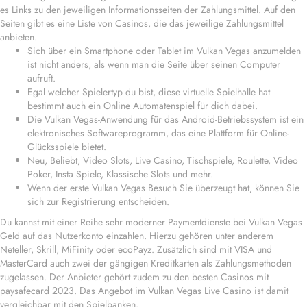
es Links zu den jeweiligen Informationsseiten der Zahlungsmittel. Auf den
Seiten gibt es eine Liste von Casinos, die das jeweilige Zahlungsmittel
anbieten.
Sich über ein Smartphone oder Tablet im Vulkan Vegas anzumelden
ist nicht anders, als wenn man die Seite über seinen Computer
aufruft.
Egal welcher Spielertyp du bist, diese virtuelle Spielhalle hat
bestimmt auch ein Online Automatenspiel für dich dabei.
Die Vulkan Vegas-Anwendung für das Android-Betriebssystem ist ein
elektronisches Softwareprogramm, das eine Plattform für Online-
Glücksspiele bietet.
Neu, Beliebt, Video Slots, Live Casino, Tischspiele, Roulette, Video
Poker, Insta Spiele, Klassische Slots und mehr.
Wenn der erste Vulkan Vegas Besuch Sie überzeugt hat, können Sie
sich zur Registrierung entscheiden.
Du kannst mit einer Reihe sehr moderner Paymentdienste bei Vulkan Vegas
Geld auf das Nutzerkonto einzahlen. Hierzu gehören unter anderem
Neteller, Skrill, MiFinity oder ecoPayz. Zusätzlich sind mit VISA und
MasterCard auch zwei der gängigen Kreditkarten als Zahlungsmethoden
zugelassen. Der Anbieter gehört zudem zu den besten Casinos mit
paysafecard 2023. Das Angebot im Vulkan Vegas Live Casino ist damit
vergleichbar mit den Spielbanken.