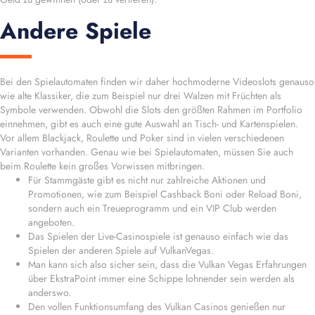
Andere Spiele
Bei den Spielautomaten finden wir daher hochmoderne Videoslots genauso
wie alte Klassiker, die zum Beispiel nur drei Walzen mit Früchten als
Symbole verwenden. Obwohl die Slots den größten Rahmen im Portfolio
einnehmen, gibt es auch eine gute Auswahl an Tisch- und Kartenspielen.
Vor allem Blackjack, Roulette und Poker sind in vielen verschiedenen
Varianten vorhanden. Genau wie bei Spielautomaten, müssen Sie auch
beim Roulette kein großes Vorwissen mitbringen.
Für Stammgäste gibt es nicht nur zahlreiche Aktionen und
Promotionen, wie zum Beispiel Cashback Boni oder Reload Boni,
sondern auch ein Treueprogramm und ein VIP Club werden
angeboten.
Das Spielen der Live-Casinospiele ist genauso einfach wie das
Spielen der anderen Spiele auf VulkanVegas.
Man kann sich also sicher sein, dass die Vulkan Vegas Erfahrungen
über EkstraPoint immer eine Schippe lohnender sein werden als
anderswo.
Den vollen Funktionsumfang des Vulkan Casinos genießen nur