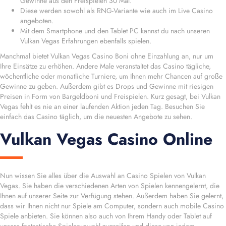
Gewinne aus den Freispielen 30 Mal.
Diese werden sowohl als RNG-Variante wie auch im Live Casino
angeboten.
Mit dem Smartphone und den Tablet PC kannst du nach unseren
Vulkan Vegas Erfahrungen ebenfalls spielen.
Manchmal bietet Vulkan Vegas Casino Boni ohne Einzahlung an, nur um
Ihre Einsätze zu erhöhen. Andere Male veranstaltet das Casino tägliche,
wöchentliche oder monatliche Turniere, um Ihnen mehr Chancen auf große
Gewinne zu geben. Außerdem gibt es Drops und Gewinne mit riesigen
Preisen in Form von Bargeldboni und Freispielen. Kurz gesagt, bei Vulkan
Vegas fehlt es nie an einer laufenden Aktion jeden Tag. Besuchen Sie
einfach das Casino täglich, um die neuesten Angebote zu sehen.
Vulkan Vegas Casino Online
Nun wissen Sie alles über die Auswahl an Casino Spielen von Vulkan
Vegas. Sie haben die verschiedenen Arten von Spielen kennengelernt, die
Ihnen auf unserer Seite zur Verfügung stehen. Außerdem haben Sie gelernt,
dass wir Ihnen nicht nur Spiele am Computer, sondern auch mobile Casino
Spiele anbieten. Sie können also auch von Ihrem Handy oder Tablet auf