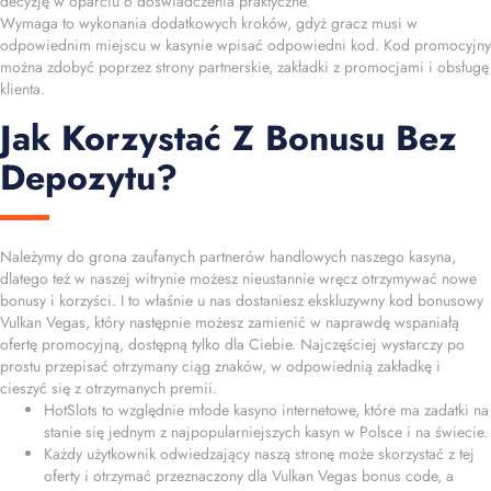
decyzję w oparciu o doświadczenia praktyczne.
Wymaga to wykonania dodatkowych kroków, gdyż gracz musi w
odpowiednim miejscu w kasynie wpisać odpowiedni kod. Kod promocyjny
można zdobyć poprzez strony partnerskie, zakładki z promocjami i obsługę
klienta.
Jak Korzystać Z Bonusu Bez
Depozytu?
Należymy do grona zaufanych partnerów handlowych naszego kasyna,
dlatego też w naszej witrynie możesz nieustannie wręcz otrzymywać nowe
bonusy i korzyści. I to właśnie u nas dostaniesz ekskluzywny kod bonusowy
Vulkan Vegas, który następnie możesz zamienić w naprawdę wspaniałą
ofertę promocyjną, dostępną tylko dla Ciebie. Najczęściej wystarczy po
prostu przepisać otrzymany ciąg znaków, w odpowiednią zakładkę i
cieszyć się z otrzymanych premii.
HotSlots to względnie młode kasyno internetowe, które ma zadatki na
stanie się jednym z najpopularniejszych kasyn w Polsce i na świecie.
Każdy użytkownik odwiedzający naszą stronę może skorzystać z tej
oferty i otrzymać przeznaczony dla Vulkan Vegas bonus code, a