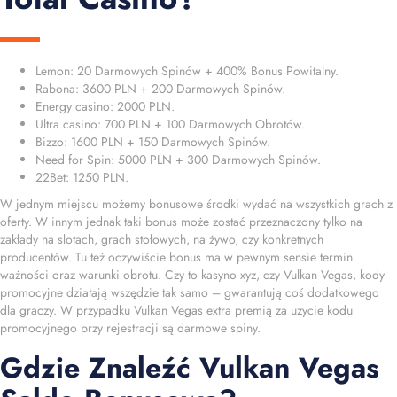
Lemon: 20 Darmowych Spinów + 400% Bonus Powitalny.
Rabona: 3600 PLN + 200 Darmowych Spinów.
Energy casino: 2000 PLN.
Ultra casino: 700 PLN + 100 Darmowych Obrotów.
Bizzo: 1600 PLN + 150 Darmowych Spinów.
Need for Spin: 5000 PLN + 300 Darmowych Spinów.
22Bet: 1250 PLN.
W jednym miejscu możemy bonusowe środki wydać na wszystkich grach z
oferty. W innym jednak taki bonus może zostać przeznaczony tylko na
zakłady na slotach, grach stołowych, na żywo, czy konkretnych
producentów. Tu też oczywiście bonus ma w pewnym sensie termin
ważności oraz warunki obrotu. Czy to kasyno xyz, czy Vulkan Vegas, kody
promocyjne działają wszędzie tak samo – gwarantują coś dodatkowego
dla graczy. W przypadku Vulkan Vegas extra premią za użycie kodu
promocyjnego przy rejestracji są darmowe spiny.
Gdzie Znaleźć Vulkan Vegas