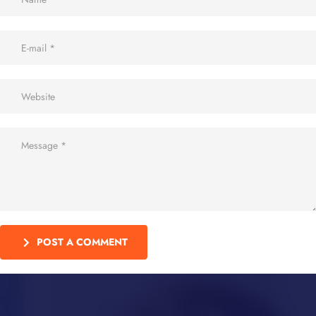
POST A COMMENT