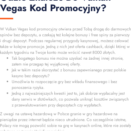
Vegas Kod Promocyjny?
W Vulkan Vegas kod promocyjny otwiera przed Tobą drogę do darmowych
spinów bez depozytu, a czekają też kolejne bonusy i free spiny za pierwszy
i drugi depozyt. Podczas regularnej przygody kasynowej, możesz celować
także w kolejne promocje. Jedną z nich jest oferta cashback, dzięki której w
każdym tygodniu na Twoje konto może wrócić nawet 8000 złotych.
Tak bogatego bonusu nie można uzyskać na żadnej innej stronie,
zatem nie przegap tej wyjątkowej oferty.
Jak w takim razie skorzystać z bonusu zapewnianego przez polskie
kasyno bez depozytu?
Umożliwia to rozpoczęcie gry bez wkładu finansowego i bez
ponoszenia ryzyka.
Jedną z najważniejszych kwestii jest to, jak dobrze wypłacalny jest
dany serwis w złotówkach, co pozwala uniknąć kosztów związanych
z przewalutowaniem przy depozytach czy wypłatach.
Z uwagi na ustawę hazardową w Polsce granie w gry hazardowe na
pieniądze przez internet będzie nieco utrudnione. Co szczególnie istotne,
Polacy nie mogą pozwolić sobie na grę w kasynach online, które nie zostały