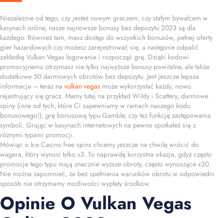
Niezależnie od tego, czy jesteś nowym graczem, czy stałym bywalcem w
kasynach online, nasze najnowsze bonusy bez depozytu 2023 są dla
każdego. Również tam, masz dostęp do wszystkich bonusów, pełnej oferty
gier hazardowych czy możesz zarejestrować się, a następnie odpalić
zakładkę Vulkan Vegas logowanie i rozpocząć grę. Dzięki kodowi
promocyjnemu otrzymasz nie tylko najwyższe bonusy powitalne, ale także
dodatkowe 50 darmowych obrotów bez depozytu. Jest jeszcze lepsza
informacja – teraz na
vulkan vegas
może wykorzystać każdy, nowo
rejestrujący się gracz. Mamy tutaj na przykład Wildy i Scattery, darmowe
spiny (inne od tych, które Ci zapewniamy w ramach naszego kodu
bonusowego!), grę bonusową typu Gamble, czy też funkcję zastępowania
symboli. Grając w kasynach internetowych na pewno spotkałeś się z
różnymi typami promocji.
Mówiąc o Ice Casino free spins chcemy jeszcze na chwilę wrócić do
wagera, który wynosi tylko x3. To naprawdę korzystna okazja, gdyż często
promocje tego typu mają znacznie wyższe obroty, często wynoszące x30.
Nie można zapomnieć, że bez spełnienia warunków obrotu w odpowiedni
sposób nie otrzymamy możliwości wypłaty środków.
Opinie O Vulkan Vegas