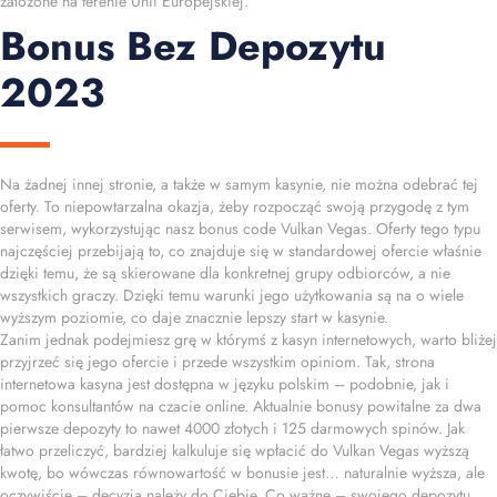
założone na terenie Unii Europejskiej.
Bonus Bez Depozytu
2023
Na żadnej innej stronie, a także w samym kasynie, nie można odebrać tej
oferty. To niepowtarzalna okazja, żeby rozpocząć swoją przygodę z tym
serwisem, wykorzystując nasz bonus code Vulkan Vegas. Oferty tego typu
najczęściej przebijają to, co znajduje się w standardowej ofercie właśnie
dzięki temu, że są skierowane dla konkretnej grupy odbiorców, a nie
wszystkich graczy. Dzięki temu warunki jego użytkowania są na o wiele
wyższym poziomie, co daje znacznie lepszy start w kasynie.
Zanim jednak podejmiesz grę w którymś z kasyn internetowych, warto bliżej
przyjrzeć się jego ofercie i przede wszystkim opiniom. Tak, strona
internetowa kasyna jest dostępna w języku polskim – podobnie, jak i
pomoc konsultantów na czacie online. Aktualnie bonusy powitalne za dwa
pierwsze depozyty to nawet 4000 złotych i 125 darmowych spinów. Jak
łatwo przeliczyć, bardziej kalkuluje się wpłacić do Vulkan Vegas wyższą
kwotę, bo wówczas równowartość w bonusie jest… naturalnie wyższa, ale
oczywiście – decyzja należy do Ciebie. Co ważne – swojego depozytu