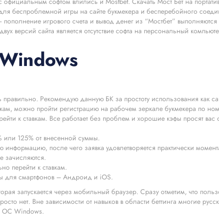
официальным софтом влились и Mostbet. Скачать Мост Бет на портатив
для беспроблемной игры на сайте букмекера и бесперебойного соеди
 пополнение игрового счета и вывод денег из “Мостбет” выполняются
вух версий сайта является отсутствие софта на персональный компьюте
 Windows
ть правильно. Рекомендую данную БК за простоту использования как сай
вкам, можно пройти регистрацию на рабочем зеркале букмекера по ном
ейти к ставкам. Все работает без проблем и хорошие кэфы просят вас 
% или 125% от внесенной суммы.
 информацию, после чего заявка удовлетворяется практически момент
не зачисляются.
но перейти к ставкам.
ы для смартфонов – Андроид и iOS.
орая запускается через мобильный браузер. Сразу отметим, что польз
росто нет. Вне зависимости от навыков в области беттинга многие рус
 с ОС Windows.