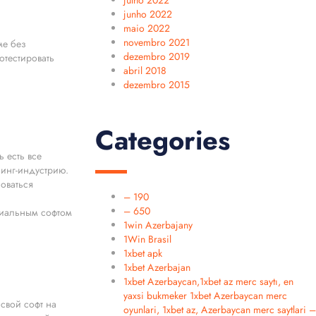
julho 2022
junho 2022
maio 2022
novembro 2021
ме без
dezembro 2019
отестировать
abril 2018
dezembro 2015
Categories
 есть все
инг-индустрию.
оваться
– 190
– 650
циальным софтом
1win Azerbajany
1Win Brasil
1xbet apk
1xbet Azerbajan
1xbet Azerbaycan,1xbet az merc saytı, en
yaxsi bukmeker 1xbet Azerbaycan merc
 свой софт на
oyunlari, 1xbet az, Azerbaycan merc saytlari –