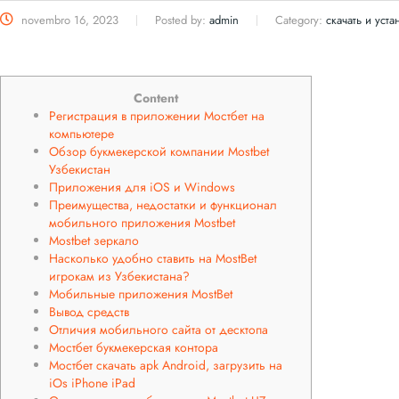
novembro 16, 2023
Posted by:
admin
Category:
скачать и уст
Content
Регистрация в приложении Мостбет на
компьютере
Обзор букмекерской компании Mostbet
Узбекистан
Приложения для iOS и Windows
Преимущества, недостатки и функционал
мобильного приложения Mostbet
Mostbet зеркало
Насколько удобно ставить на MostBet
игрокам из Узбекистана?
Мобильные приложения MostBet
Вывод средств
Отличия мобильного сайта от десктопа
Мостбет букмекерская контора
Мостбет скачать apk Android, загрузить на
iOs iPhone iPad