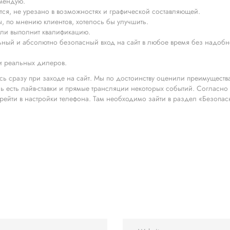
мендую.
тся, не урезано в возможностях и графической составляющей.
ы, по мнению клиентов, хотелось бы улучшить.
сли выполнит квалификацию.
ый и абсолютно безопасный вход на сайт в любое время без надобно
ии реальных дилеров.
ь сразу при заходе на сайт. Мы по достоинству оценили преимуществ
ь есть лайв-ставки и прямые трансляции некоторых событий. Согласно
ерейти в настройки телефона. Там необходимо зайти в раздел «Безопас