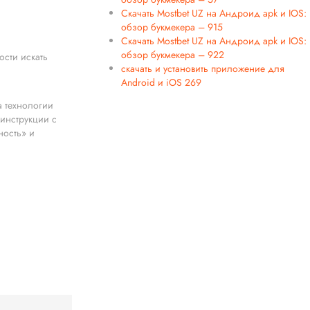
Скачать Mostbet UZ на Андроид apk и IOS:
обзор букмекера – 915
Скачать Mostbet UZ на Андроид apk и IOS:
обзор букмекера – 922
сти искать
скачать и установить приложение для
Android и iOS 269
а технологии
 инструкции с
ность» и