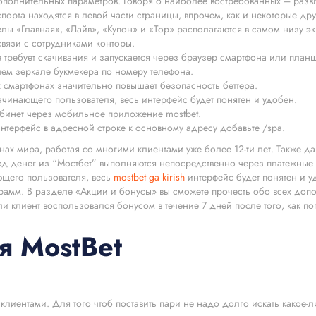
ополнительных параметров. Говоря о наиболее востребованных – разв
порта находятся в левой части страницы, впрочем, как и некоторые др
елы «Главная», «Лайв», «Купон» и «Тор» располагаются в самом низу э
связи с сотрудниками конторы.
 требует скачивания и запускается через браузер смартфона или планш
чем зеркале букмекера по номеру телефона.
х смартфонах значительно повышает безопасность беттера.
чинающего пользователя, весь интерфейс будет понятен и удобен.
абинет через мобильное приложение mostbet.
нтерфейс в адресной строке к основному адресу добавьте /spa.
нах мира, работая со многими клиентами уже более 12-ти лет. Также д
д денег из “Мостбет” выполняются непосредственно через платежные 
ющего пользователя, весь
mostbet ga kirish
интерфейс будет понятен и у
рамм. В разделе «Акции и бонусы» вы сможете прочесть обо всех доп
и клиент воспользовался бонусом в течение 7 дней после того, как по
 MostBet
лиентами. Для того чтоб поставить пари не надо долго искать какое-л