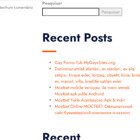
Pesquisar
enhum comentário
Pesquisar
Recent Posts
Gay Porno Tub MyGaysSites.org
Dasinmaz emlak elanlari, ev elanlari, ev alqi
satqisi, kiraye evler, torpaq, obyekt, bina, bina
ev, mənzil, villa, kreditle satilan evler
Mostbet mobile versiyası ilə mərc etmək
Mostbet apk yukle Android
Mostbet Yukle Azerbaycan Apk & Indir
Mostbet Online МОСТБЕТ Официальный
сайт букмекерской компании и казино
Recent