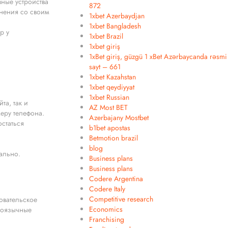
ные устройства
872
нения со своим
1xbet Azerbaydjan
1xbet Bangladesh
р у
1xbet Brazil
1xbet giriş
1xBet giriş, güzgü 1 xBet Azərbaycanda rəsmi
sayt – 661
1xbet Kazahstan
1xbet qeydiyyat
1xbet Russian
та, так и
AZ Most BET
еру телефона.
Azerbajany Mostbet
остаться
b1bet apostas
Betmotion brazil
blog
ально.
Business plans
Business plans
Codere Argentina
Codere Italy
Competitive research
овательское
Economics
скоязычные
Franchising