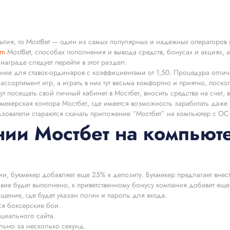
бытия, то MostBet — один из самых популярных и надежных операторов 
om
MostBet, способах пополнения и вывода средств, бонусах и акциях, 
граде следует перейти в этот раздел.
ынке для ставок-ординаров с коэффициентами от 1,50. Процедура отлич
ссортимент игр, а играть в них тут весьма комфортно и приятно, поско
 посещать свой личный кабинет в Мостбет, вносить средства на счет, 
мекерская контора Мостбет, где имеется возможность заработать даже
льзователи стараются скачать приложение “Мостбет” на компьютер с О
нии Мостбет на компьют
ции, букмекер добавляет еще 25% к депозиту. Букмекер предлагает внес
овие будет выполнено, к приветственному бонусу компания добавит еще
ение, где будет указан логин и пароль для входа.
ся боксерские бои.
ициального сайта.
льно за несколько секунд.