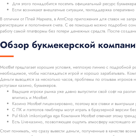
Для этого понадобится посетить официальный ресурс букмекера
Если возникают внештатные ситуации, техподдержка оперативно
В отличии от Плей Маркета, в АппСтор приложения для ставок не запр
регистрации и пополнения счета. С ее помощью можно подробно ознак
работу самой платформы без потери денежных средств. После создания
Обзор букмекерской компании
MostBet предлагает хорошие условия, неплохую линию с подробной рос
необходимое, чтобы наслаждаться игрой и хорошо зарабатывать. Ком
Деньги выводятся за несколько часов, проблемы по отзывам игроков 
услугами казино, букмекеров.
Ведущие игроки рынка уже давно выпустили свой софт на разл
влились и Mostbet.
Казино Mostbet лицензировано, поэтому все ставки и выигрыши 
С ПК и лэптопов гемблеры могут играть в браузерной версии бе
Pul tikish imkoniyatiga ega Компания Mostbet отвечает этому т
Есть Live-казино, позволяющее ощутить атмосферу настоящего и
Стоит понимать, что сразу вывести деньги, полученные в качестве воз