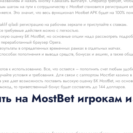
названием и нажать кнопку «Заказать выплату». Оператор требует, чтоб
м шагом на пути к сотрудничеству с Mostbet становится регистрация кл
яется. Это значит, что весь функционал Mostbet APK будет на 100% по
lif qiladi регистрацию на рабочем зеркале и приступайте к ставкам.
се требуемые действия можно с легкостью.
сокую оценку БК MostBet, но основные опции надо рассмотреть подроб
й переработанный браузер Opera.
результаты в определенных временных рамках в отдельных матчах.
способах пополнения и вывода средств, бонусах и акциях, а также общ
готов к использованию. Все, что остается – пополнить счет любым удо
учайте условия и требования. Для связи с саппортом Мостбет казино в
 уже дает возможность поставить высокую оценку БК MostBet, но осно
мокод, то приветственный бонус будет составлять до 144 долларов.
ть на MostBet игрокам и