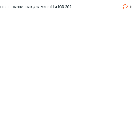
ановить приложение для Android и iOS 269
N