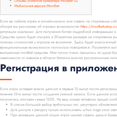
Отзывы клиентов букмекера Mostbet UZ
Мобильная версия Мостбет
Если вы любите играть в онлайн-казино или ставить на спортивные со
обзоре мы расскажем об игровых возможностях
https://mostbetuztop.c
репутации компании. Для получения более подробной информации о на
Средства нужно будет отыграть в 20-кратном размере на спортивном р
поэтому сложностей у игроков не возникнет. Здесь будет аналогичный а
функциональные возможности полностью повторяются. Посетители могут
выигранные mostbet средства. Мне лично очень пришлась по душе бук
зависимости от навыков в области беттинга многие русскоязычные по
Регистрация в приложе
Если игрок успевает внести депозит в первые 15 минут после регистра
течение 15-ти минут после создания учетной записи. Если данное усл
получилась итоговая сумма 125%. На ваш номер телефона придет сообщ
В списке большой выбор футбольных лиг, регулярно обновляют
Для доступа к ресурсу лучше использовать uchun sizga окно оф
При активации данной опции игрок сможет ставить деньги буква