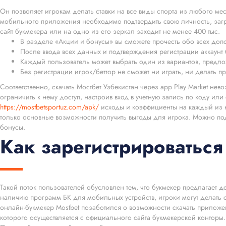
Он позволяет игрокам делать ставки на все виды спорта из любого мест
мобильного приложения необходимо подтвердить свою личность, заг
сайт букмекера или на одно из его зеркал заходит не менее 400 тыс.
В разделе «Акции и бонусы» вы сможете прочесть обо всех допо
После ввода всех данных и подтверждения регистрации аккаунт 
Каждый пользователь может выбрать один из вариантов, предл
Без регистрации игрок/беттор не сможет ни играть, ни делать п
Соответственно, скачать Мостбет Узбекистан через app Play Market не
ограничить к нему доступ, настроив вход в учетную запись по коду или
https://mostbetsportuz.com/apk/
исходы и коэффициенты на каждый из н
только основные возможности получить выгоды для игрока. Можно под
бонусы.
Как зарегистрироваться
Такой поток пользователей обусловлен тем, что букмекер предлагает де
наличию программ БК для мобильных устройств, игроки могут делать 
онлайн-букмекер Mostbet позаботился о возможности скачать приложе
которого осуществляется с официального сайта букмекерской конторы.