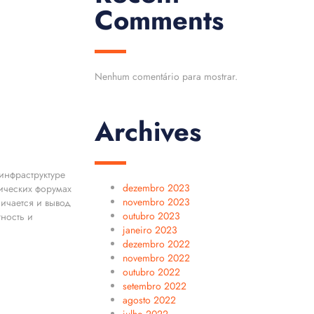
Comments
Nenhum comentário para mostrar.
Archives
инфраструктуре
dezembro 2023
тических форумах
novembro 2023
ичается и вывод
outubro 2023
ность и
janeiro 2023
dezembro 2022
novembro 2022
outubro 2022
setembro 2022
agosto 2022