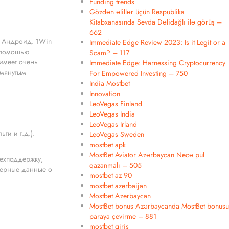
Funding trends
Gözdən əlillər üçün Respublika
Kitabxanasında Sevda Dəlidağlı ilə görüş –
662
а Андроид. 1Win
Immediate Edge Review 2023: Is it Legit or a
с помощью
Scam? – 117
имеет очень
Immediate Edge: Harnessing Cryptocurrency
омянутым
For Empowered Investing – 750
India Mostbet
Innovation
LeoVegas Finland
LeoVegas India
LeoVegas Irland
ти и т.д.).
LeoVegas Sweden
mostbet apk
MostBet Aviator Azərbaycan Necə pul
техподдержку,
qazanmalı – 505
верные данные о
mostbet az 90
mostbet azerbaijan
Mostbet Azerbaycan
MostBet bonus Azərbaycanda MostBet bonusu
paraya çevirme – 881
mostbet giriş