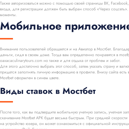
Также авторизоваться можно с помощью своей страницы ВК, Facebook, 
входа, для регистрации должен быть выбран способ «Через соцсеть».
моменты.
Мобильное приложение 
Внимание пользователей обращается и на Авиатор в Мостбет. Благода
деньги, сидя в своем доме. Тогда вам определенно понравятся в mostb
oaxacaculinarytours.com но также и для отдыха от проблем и забот.
Для этого достаточно выбрать этот способ, затем указать страну и вал
придется заполнять личную информацию в профиле. Внизу сайта есть 
Mostbet оформлен в синем цвете.
Виды ставок в Мостбет
После того, как вы подтвердите мобильную учетную запись, учетная за
скачивание Mostbet APK будет весьма быстрым. При средней скорости и
на устройство юзера, он может ознакомиться с официальной инструкци