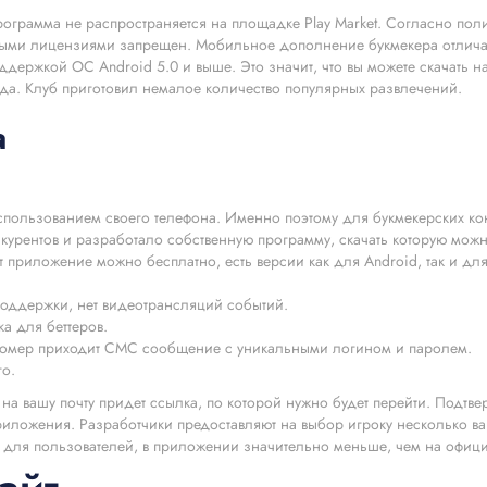
программа не распространяется на площадке Play Market. Согласно пол
дными лицензиями запрещен. Мобильное дополнение букмекера отлич
оддержкой ОС Android 5.0 и выше. Это значит, что вы можете скачать н
а. Клуб приготовил немалое количество популярных развлечений.
а
использованием своего телефона. Именно поэтому для букмекерских ко
нкурентов и разработало собственную программу, скачать которую мож
приложение можно бесплатно, есть версии как для Android, так и дл
й поддержки, нет видеотрансляций событий.
а для беттеров.
о номер приходит СМС сообщение с уникальными логином и паролем.
го.
 на вашу почту придет ссылка, по которой нужно будет перейти. Подтве
риложения. Разработчики предоставляют на выбор игроку несколько в
ых для пользователей, в приложении значительно меньше, чем на офиц