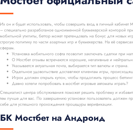
Мостбет официальный с
Их он и будет использовать, чтобы совершить вход в личный кабине
– специально разработаное одноименной букмекерской конторой при
мобильной утилиты, беттор может претендовать на бонус для новых иг
строгую политику по части азартных игр и букмекерства. На её серв
сферам.
Установка мобильного софта позволит заключать сделки при на
О Мостбет отзывы встречаются хорошие, негативные и нейтральны
Указывается актуальная почта, выбирается тип валюты и страна.
Отдельное удовольствие доставляют клиентам игры, происход
Игрок должен открыть купон, чтобы продолжить процесс беттинга, 
Давно хотели попробовать в мостбет игровые автоматы играть?
Специалист центра обслуживания поможет решить проблему и избавит 
тем лучше для вас. По завершению установки пользователь должен пр
себе для успешного прохождения процедуры верификации.
БК Мостбет на Андроид