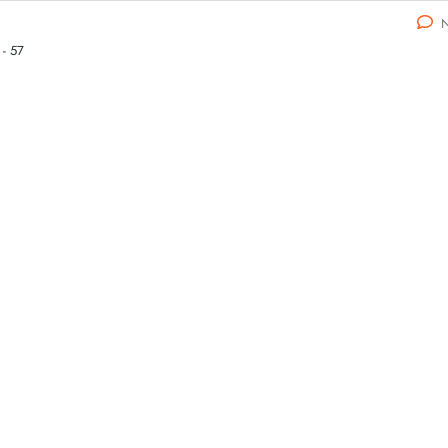
N
- 57