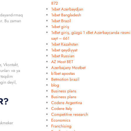
872
1xbet Azerbaydjan
u dayandırmaq
1xbet Bangladesh
ır. Bu zaman
1xbet Brazil
1xbet giriş
1xBet giriş, güzgü 1 xBet Azərbaycanda rəsmi
sayt – 661
1xbet Kazahstan
1xbet qeydiyyat
1xbet Russian
AZ Most BET
, Vkontakt,
Azerbajany Mostbet
unları və ya
b1bet apostas
r təqdim
Betmotion brazil
gin deyil,
blog
Business plans
Business plans
R?
Codere Argentina
Codere Italy
Competitive research
Economics
bukmeker
Franchising