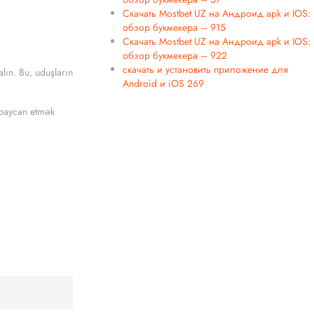
Скачать Mostbet UZ на Андроид apk и IOS:
обзор букмекера – 915
Скачать Mostbet UZ на Андроид apk и IOS:
обзор букмекера – 922
скачать и установить приложение для
lın. Bu, uduşların
Android и iOS 269
rbaycan etmək