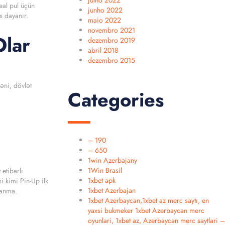
julho 2022
eal pul üçün
junho 2022
s dayanır.
maio 2022
novembro 2021
Olar
dezembro 2019
abril 2018
dezembro 2015
əni, dövlət
Categories
– 190
– 650
1win Azerbajany
1Win Brasil
etibarlı
1xbet apk
i kimi Pin-Up ilk
1xbet Azerbajan
lanma.
1xbet Azerbaycan,1xbet az merc saytı, en
yaxsi bukmeker 1xbet Azerbaycan merc
oyunlari, 1xbet az, Azerbaycan merc saytlari –