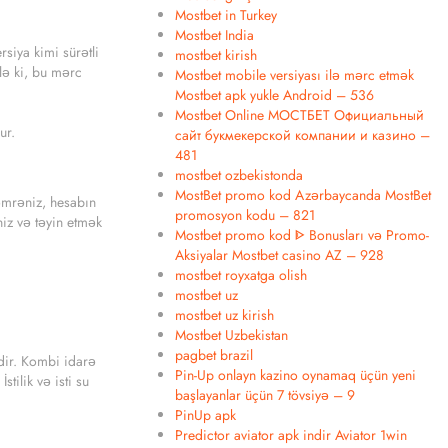
Mostbet in Turkey
Mostbet India
siya kimi sürətli
mostbet kirish
lə ki, bu mərc
Mostbet mobile versiyası ilə mərc etmək
Mostbet apk yukle Android – 536
Mostbet Online МОСТБЕТ Официальный
ur.
сайт букмекерской компании и казино –
481
mostbet ozbekistonda
MostBet promo kod Azərbaycanda MostBet
nömrəniz, hesabın
promosyon kodu – 821
niz və təyin etmək
Mostbet promo kod ᐈ Bonusları və Promo-
Aksiyalar Mostbet casino AZ – 928
mostbet royxatga olish
mostbet uz
mostbet uz kirish
Mostbet Uzbekistan
pagbet brazil
dir. Kombi idarə
Pin-Up onlayn kazino oynamaq üçün yeni
tilik və isti su
başlayanlar üçün 7 tövsiyə – 9
PinUp apk
Predictor aviator apk indir Aviator 1win