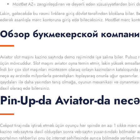
MostBet AZ-ı zənginləşdirən və dəyərli edən xüsusiyyətlərdən biri d
Lakin, gələcəkdə bu rəsmi linklərə giriş dövlət tərəfindən bloklana bilər. Be
edərək asanlıqla mərc kontoruna giriş edə biləcəksiniz. MostBet mərc kont
Обзор букмекерской компани
Aviator slot maşını kazino saytında demo rejimində işə salına bilər. Pulsuz
üçün mövcuddur. Slot maşını aviator oyna təmin etmir, lakin yüksək əmsallar
İndi bir çox slot maşınları müntəzəm olaraq onlayn kazinoların kataloqunda 
neçə ay ərzində milyonlarla pərəstişkarı toplayaraq onunla uğur qazanırlar
qaydaları ilə daha yaxından tanış olmağa, oyunun mexanikası və oynanması 
daxil olaraq edə bilərsiniz.
Pin-Up-da Aviator-da nec
Cekpot tirajında ​​iştirak etmək üçün oyunçu hər spində ən azı 1 sikkə mərc 
kazino veb-saytına daxil olduqdan sonra veb-saytın yuxarısındakı bölmələr
portalının rəhbərliyi onu öz internet səhifəsində ayrıca bölmədə yerləşdir