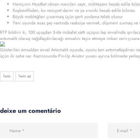
Həmçinin MostBet idman mərcləri saytı, möhtəşəm hesab edilə biləc
Xoşbəxtlikdən, bu vəziyyət daimi və ya xroniki hesab edilə bilməz.
Böyük məbləğləri çıxarmaq üçün şərti yoxlama tələb olunur
Yəni oyunda əsas şey vaxtında reaksiya vermək, düyməni sıxmaq və
RTP bildirir ki, 100 uçuşdan 3-də mükafat xətti uçuşun lap əvvəlində qırıl
avtomatik olaraq nağdlaşdırılacağı əmsalını təyin etməyə imkan verir.çıxara
Göstərilən əmsaldan əvvəl Avtomatik oyunda, oyunu tam avtomatlaşdıran na
üçün iki sahə var. Kazinosunda Pin-Up Aviator yuvası ayrıca bölmədə yerləşd
1win
1win az
deixe um comentário