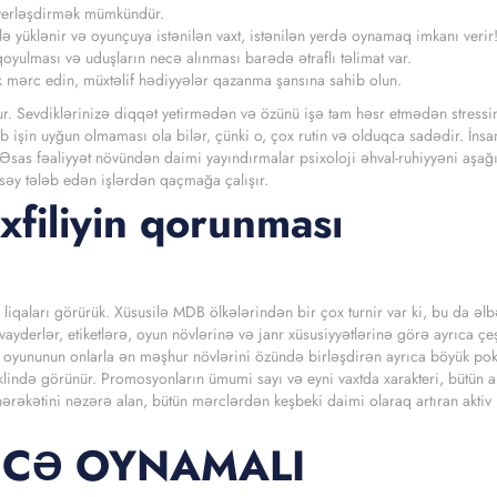
ci yerləşdirmək mümkündür.
ə yüklənir və oyunçuya istənilən vaxt, istənilən yerdə oynamaq imkanı verir
yulması və uduşların necə alınması barədə ətraflı təlimat var.
ərc edin, müxtəlif hədiyyələr qazanma şansına sahib olun.
ur. Sevdiklərinizə diqqət yetirmədən və özünü işə tam həsr etmədən stressin 
in uyğun olmaması ola bilər, çünki o, çox rutin və olduqca sadədir. İnsan
 Əsas fəaliyyət növündən daimi yayındırmalar psixoloji əhval-ruhiyyəni aşağı
ə səy tələb edən işlərdən qaçmağa çalışır.
xfiliyin qorunması
liqaları görürük. Xüsusilə MDB ölkələrindən bir çox turnir var ki, bu da əlbə
vayderlər, etiketlərə, oyun növlərinə və janr xüsusiyyətlərinə görə ayrıca ç
kart oyununun onlarla ən məşhur növlərini özündə birləşdirən ayrıca böyük po
klində görünür. Promosyonların ümumi sayı və eyni vaxtda xarakteri, bütün a
ərəkətini nəzərə alan, bütün mərclərdən keşbeki daimi olaraq artıran aktiv l
NECƏ OYNAMALI